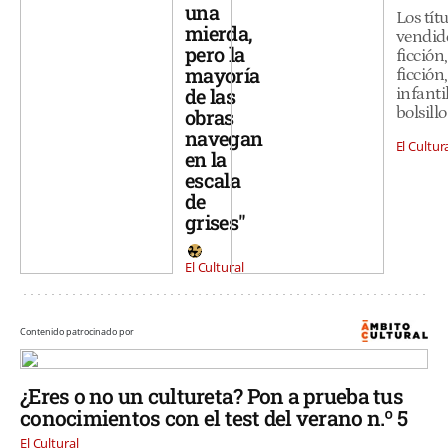
una
Los tít
mierda,
vendid
pero la
ficción
mayoría
ficción,
de las
infanti
bolsill
obras
navegan
El Cultur
en la
escala
de
grises"
El Cultural
Contenido patrocinado por
¿Eres o no un cultureta? Pon a prueba tus
conocimientos con el test del verano n.º 5
El Cultural