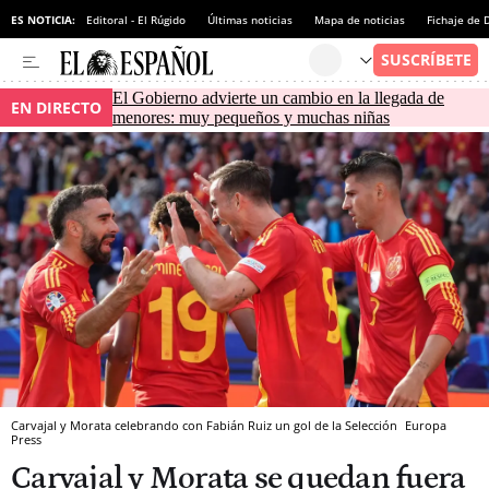
ES NOTICIA:
Editoral - El Rúgido
Últimas noticias
Mapa de noticias
Fichaje de
El Gobierno advierte un cambio en la llegada de
EN DIRECTO
menores: muy pequeños y muchas niñas
Carvajal y Morata celebrando con Fabián Ruiz un gol de la Selección
Europa
Press
Carvajal y Morata se quedan fuera