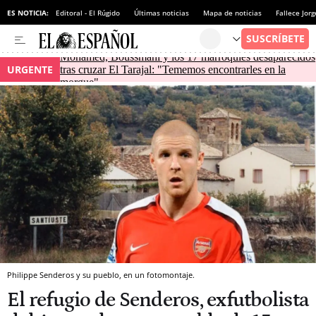
ES NOTICIA:
Editoral - El Rúgido
Últimas noticias
Mapa de noticias
Fallece Jor
Mohamed, Boussmahi y los 17 marroquíes desaparecidos
URGENTE
tras cruzar El Tarajal: "Tememos encontrarles en la
morgue"
Philippe Senderos y su pueblo, en un fotomontaje.
El refugio de Senderos, exfutbolista