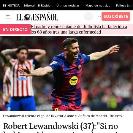
ES NOTICIA:
Editoral - El Rúgido
Últimas noticias
Mapa de noticias
Fallece Jor
El padre y representante del futbolista ha fallecido a
EN DIRECTO
los 68 años tras una larga enfermedad
Lewandowski celebra el gol de la victoria ante el Atlético de Madrid.
Reuters
Robert Lewandowski (37): "Si no