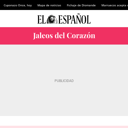
Cuponazo Once, hoy
Mapa de noticias
Fichaje de Diomande
Marruecos acepta 