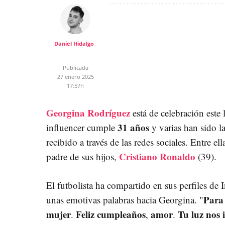
Daniel Hidalgo
Publicada
27 enero 2025
17:57h
Georgina Rodríguez
está de celebración este
31 años
influencer cumple
y varias han sido la
recibido a través de las redes sociales. Entre ell
Cristiano Ronaldo
padre de sus hijos,
(39).
El futbolista ha compartido en sus perfiles de 
Para
unas emotivas palabras hacia Georgina. "
mujer
Feliz cumpleaños
amor
Tu luz nos 
.
,
.