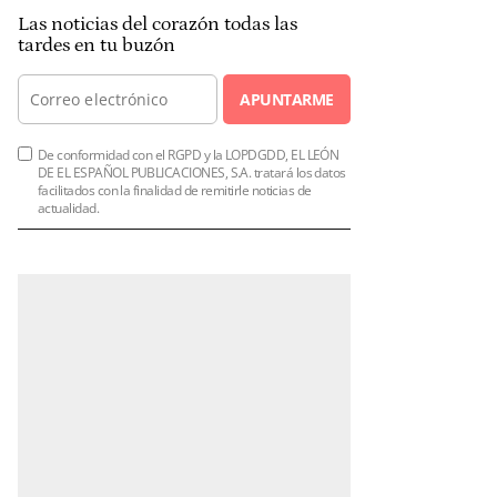
Las noticias del corazón todas las
tardes en tu buzón
APUNTARME
De conformidad con el RGPD y la LOPDGDD, EL LEÓN
DE EL ESPAÑOL PUBLICACIONES, S.A. tratará los datos
facilitados con la finalidad de remitirle noticias de
actualidad.