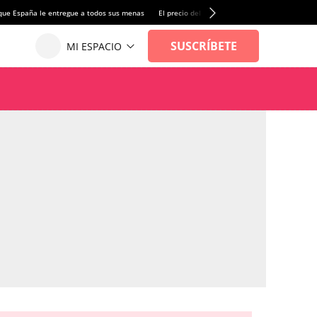
que España le entregue a todos sus menas
El precio del alquiler de vivienda baja por pri