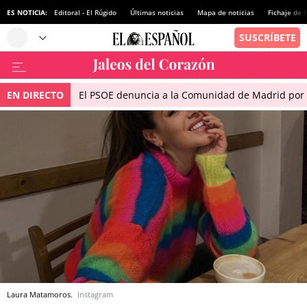
ES NOTICIA:
Editoral - El Rúgido
Últimas noticias
Mapa de noticias
Fichaje de
EN DIRECTO
El PSOE denuncia a la Comunidad de Madrid por 
Laura Matamoros.
Instagram