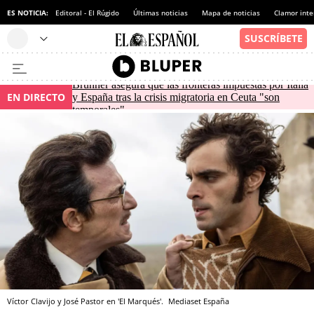
ES NOTICIA:
Editoral - El Rúgido
Últimas noticias
Mapa de noticias
Clamor inte
Brunner asegura que las fronteras impuestas por Italia
EN DIRECTO
y España tras la crisis migratoria en Ceuta "son
temporales"
Víctor Clavijo y José Pastor en 'El Marqués'.
Mediaset España