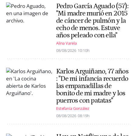
Pedro García Aguado (57):
"Mi madre murió en 2015
de cáncer de pulmón y la
echo de menos. Estuve
años peleado con ella"
Alina Varela
08/08/2026
10:10h
Karlos Arguiñano, 77 años
: "De mi infancia recuerdo
las empanadillas de
bonito de mi madre y los
puerros con patatas"
Estefanía González
08/08/2026
08:19h