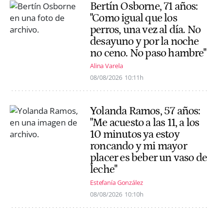
Bertín Osborne, 71 años:
"Como igual que los
perros, una vez al día. No
desayuno y por la noche
no ceno. No paso hambre"
Alina Varela
08/08/2026
10:11h
Yolanda Ramos, 57 años:
"Me acuesto a las 11, a los
10 minutos ya estoy
roncando y mi mayor
placer es beber un vaso de
leche"
Estefanía González
08/08/2026
10:10h