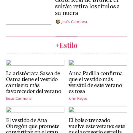
sultán retira los títulos a
su nuera
Jesús Carmona
+Estilo
La aristócrata Sassa de
Anna Padilla confirma
Osma tiene el vestido
que el vestido más
camisero más
versátil de este verano
favorecedor del verano
es rosa
Jesús Carmona
John Reyes
El vestido de Ana
El bolso trenzado
Obregón que promete
vuelve este verano: este
convertirse en el gran
es el accesorio estrella