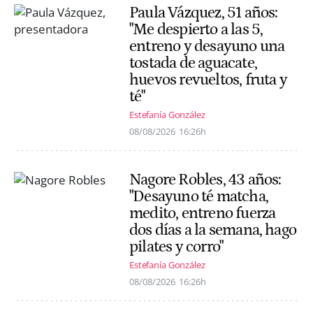
Paula Vázquez, 51 años:
"Me despierto a las 5,
entreno y desayuno una
tostada de aguacate,
huevos revueltos, fruta y
té"
Estefanía González
08/08/2026
16:26h
Nagore Robles, 43 años:
"Desayuno té matcha,
medito, entreno fuerza
dos días a la semana, hago
pilates y corro"
Estefanía González
08/08/2026
16:26h