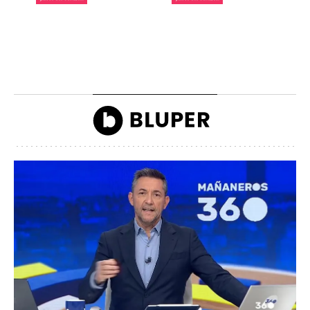
La lista de famosos
Carlos III y la reina
morosos que deben
Camilla llegando a la
dinero a Hacienda
inauguración de Ascot
John Reyes
John Reyes