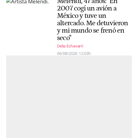
Melendi, 47 años: "En
2007 cogí un avión a
México y tuve un
altercado. Me detuvieron
y mi mundo se frenó en
seco"
Delia Echavarri
06/08/2026
12:03h