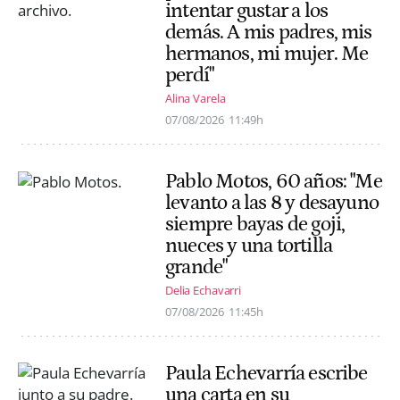
intentar gustar a los
demás. A mis padres, mis
hermanos, mi mujer. Me
perdí"
Alina Varela
07/08/2026
11:49h
Pablo Motos, 60 años: "Me
levanto a las 8 y desayuno
siempre bayas de goji,
nueces y una tortilla
grande"
Delia Echavarri
07/08/2026
11:45h
Paula Echevarría escribe
una carta en su