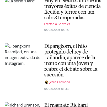
Hoy en Netflix: uno de los
mayores éxitos de ciencia
ficción y terror con tan
solo 3 temporadas
Estefanía González
08/08/2026
08:18h
Dipangkorn, el hijo
protegido del rey de
Tailandia, aparece de la
mano con una joven y
reabre el debate sobre la
sucesión
Jesús Carmona
08/08/2026
01:33h
El magnate Richard