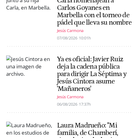
Carla homenajean a
Carlos Goyanes en
Marbella con el torneo de
pádel que lleva su nombre
Jesús Carmona
07/08/2026
10:01h
Ya es oficial: Javier Ruiz
deja la cadena pública
para dirigir La Séptima y
Jesús Cintora asume
'Mañaneros'
Jesús Carmona
06/08/2026
17:37h
Laura Madrueño: "Mi
familia, de Chamberí,