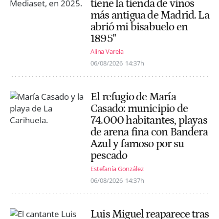
tiene la tienda de vinos
más antigua de Madrid. La
abrió mi bisabuelo en
1895"
Alina Varela
06/08/2026
14:37h
El refugio de María
Casado: municipio de
74.000 habitantes, playas
de arena fina con Bandera
Azul y famoso por su
pescado
Estefanía González
06/08/2026
14:37h
Luis Miguel reaparece tras