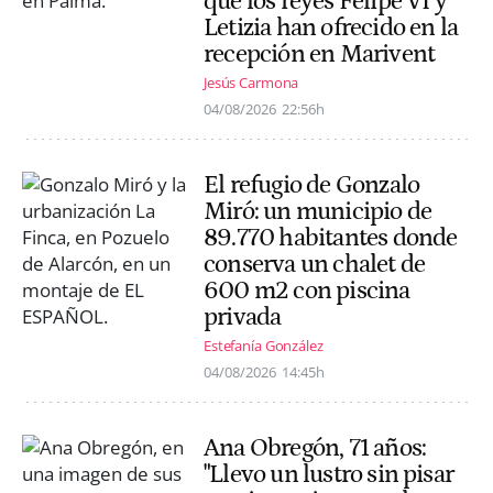
que los reyes Felipe VI y
Letizia han ofrecido en la
recepción en Marivent
Jesús Carmona
04/08/2026
22:56h
El refugio de Gonzalo
Miró: un municipio de
89.770 habitantes donde
conserva un chalet de
600 m2 con piscina
privada
Estefanía González
04/08/2026
14:45h
Ana Obregón, 71 años:
"Llevo un lustro sin pisar