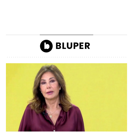
morosos que deben
Camilla llegando a la
dinero a Hacienda
inauguración de Ascot
John Reyes
John Reyes