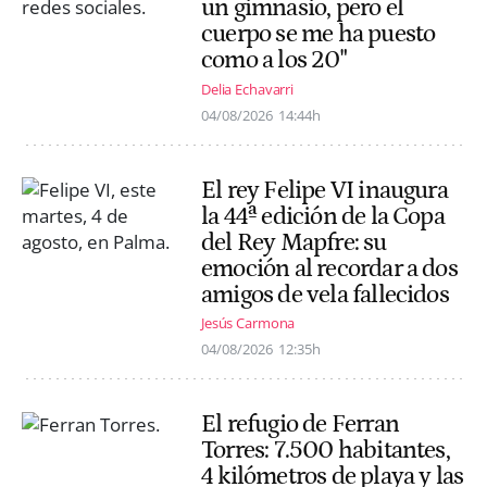
un gimnasio, pero el
cuerpo se me ha puesto
como a los 20"
Delia Echavarri
04/08/2026
14:44h
El rey Felipe VI inaugura
la 44ª edición de la Copa
del Rey Mapfre: su
emoción al recordar a dos
amigos de vela fallecidos
Jesús Carmona
04/08/2026
12:35h
El refugio de Ferran
Torres: 7.500 habitantes,
4 kilómetros de playa y las