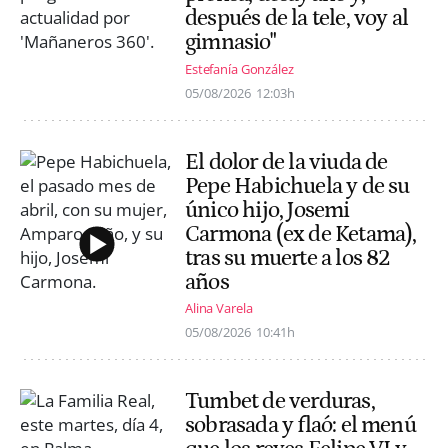
después de la tele, voy al
gimnasio"
Estefanía González
05/08/2026
12:03h
El dolor de la viuda de
Pepe Habichuela y de su
único hijo, Josemi
Carmona (ex de Ketama),
tras su muerte a los 82
años
Alina Varela
05/08/2026
10:41h
Tumbet de verduras,
sobrasada y flaó: el menú