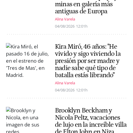
minas en galería más
antiguas de Europa
Alina Varela
04/08/2026
12:01h
Kira Miró, 46 años: "He
vivido y sigo viviendo la
presión por ser madre y
nadie sabe qué tipo de
batalla estás librando"
Alina Varela
04/08/2026
12:01h
Brooklyn Beckham y
Nicola Peltz, vacaciones
de lujo en la increíble villa
de Elton John en Niza,