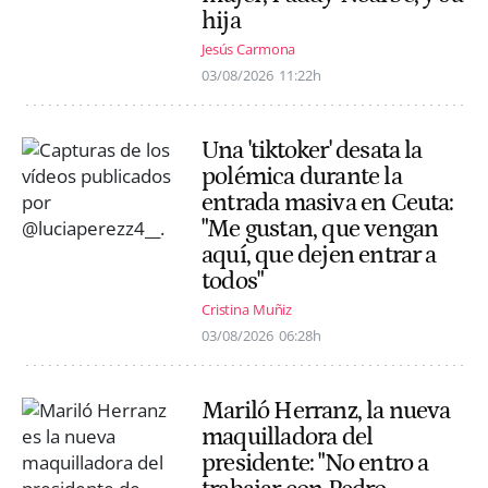
hija
Jesús Carmona
03/08/2026
11:22h
Una 'tiktoker' desata la
polémica durante la
entrada masiva en Ceuta:
"Me gustan, que vengan
aquí, que dejen entrar a
todos"
Cristina Muñiz
03/08/2026
06:28h
Mariló Herranz, la nueva
maquilladora del
presidente: "No entro a