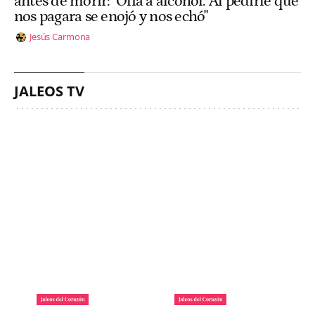
antes de morir: "Olía a alcohol. Al pedirle que
nos pagara se enojó y nos echó"
Jesús Carmona
JALEOS TV
La lista de famosos
Carlos III y la reina