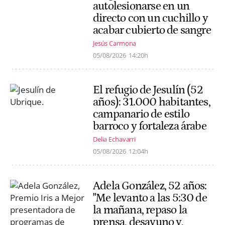
autolesionarse en un
directo con un cuchillo y
acabar cubierto de sangre
Jesús Carmona
05/08/2026
14:20h
El refugio de Jesulín (52
años): 31.000 habitantes,
campanario de estilo
barroco y fortaleza árabe
Delia Echavarri
05/08/2026
12:04h
Adela González, 52 años:
"Me levanto a las 5:30 de
la mañana, repaso la
prensa, desayuno y,