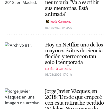
neumonía: "Va a escribir
sus memorias. Está
animada"
Jesús Carmona
04/08/2026
01:45h
Hoy en Netflix: uno de los
mayores éxitos de ciencia
ficción y terror con tan
solo 1 temporada
Estefanía González
03/08/2026
17:01h
Jorge Javier Vázquez, en
2018: "Desde que empecé
con esta rutina he perdido
20 kilos. No es moco de