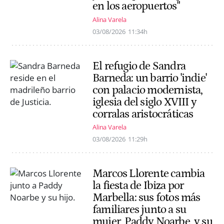
en los aeropuertos"
Alina Varela
03/08/2026
11:34h
El refugio de Sandra
Barneda: un barrio 'indie'
con palacio modernista,
iglesia del siglo XVIII y
corralas aristocráticas
Alina Varela
03/08/2026
11:29h
Marcos Llorente cambia
la fiesta de Ibiza por
Marbella: sus fotos más
familiares junto a su
mujer, Paddy Noarbe, y su