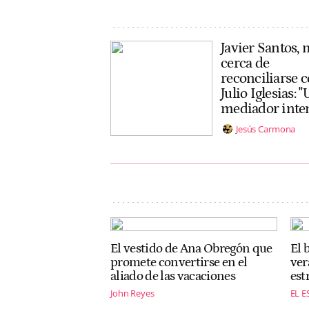
Javier Santos,
cerca de
reconciliarse 
Julio Iglesias: 
mediador inten
Jesús Carmona
El vestido de Ana Obregón que
El 
promete convertirse en el
ver
aliado de las vacaciones
est
John Reyes
EL E