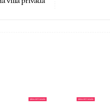
na villa privada
 la reina
Irene Rosales y Kiko
Tom Holland y Zen
gando a la
Rivera, enfrentados por
revoluciona Madrid