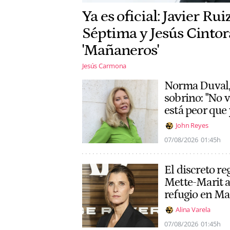
Ya es oficial: Javier Rui
Séptima y Jesús Cintor
'Mañaneros'
Jesús Carmona
Norma Duval, 
sobrino: "No 
está peor que 
John Reyes
07/08/2026
01:45h
El discreto r
Mette-Marit a
refugio en Ma
Alina Varela
07/08/2026
01:45h