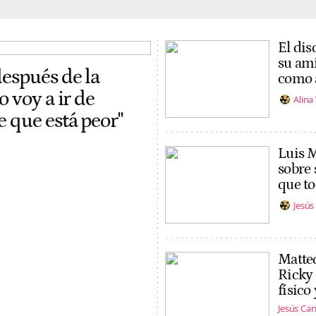
El dis
su ami
espués de la
como a
 voy a ir de
Alina
 que está peor"
Luis M
sobre 
que t
Jesú
Matteo
Ricky
físico
Jesús Ca