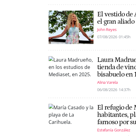
El vestido de
el gran aliado
John Reyes
07/08/2026
01:45h
Laura Madrueñ
tienda de vin
bisabuelo en 
Alina Varela
06/08/2026
14:37h
El refugio de
habitantes, p
famoso por s
Estefanía González