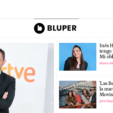
ón de Ascot
una campaña
son marido y mujer
John Reyes
Agencias
Inés 
tengo
Mi obl
Marco A
'Las B
la nue
Movist
John Rey