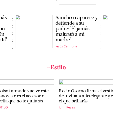
 más
Sancho reaparece y
defiende a su
con
padre: "Él jamás
"Un
maltrató a mi
ta"
madre"
Jesús Carmona
+Estilo
bolso trenzado vuelve este
Rocío Osorno firma el vesti
ano: este es el accesorio
de invitada más elegante y 
rella que no te quitarás
el que brillarás
STILO
John Reyes