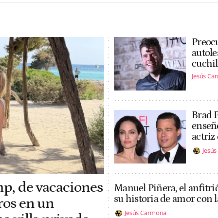
Preocu
autole
cuchil
Jesús Ca
Brad P
enseñe
actriz
Jesú
mp, de vacaciones
Manuel Piñera, el anfitri
su historia de amor con l
uros en un
Jesús Carmona