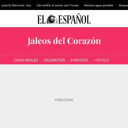
Lotería Nacional, hoy
Irán enfría el pacto con Trump
Hackeo agua potable
Ataque
CASAS REALES
CELEBRITIES
FAMOSOS
+ ESTILO