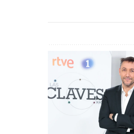
dinero a Hacienda
inauguraci
John Reyes
John Reyes