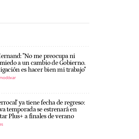
Casita' de Bad Bunny
a su mudanza a Miami
John Reyes
John Reyes
Hernand: "No me preocupa ni
 miedo a un cambio de Gobierno.
igación es hacer bien mi trabajo"
lmodóvar
errocal' ya tiene fecha de regreso:
va temporada se estrenará en
ar Plus+ a finales de verano
es