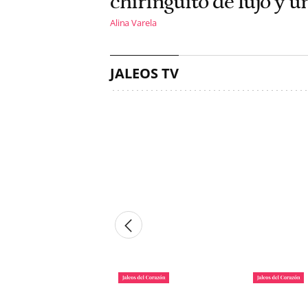
chiringuito de lujo y u
Alina Varela
JALEOS TV
La lista de famosos
Carlos III y
morosos que deben
Camilla lle