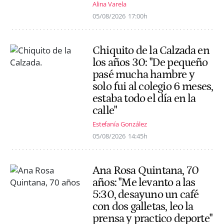
Alina Varela
05/08/2026
17:00h
Chiquito de la Calzada en
los años 30: "De pequeño
pasé mucha hambre y
solo fui al colegio 6 meses,
estaba todo el día en la
calle"
Estefanía González
05/08/2026
14:45h
Ana Rosa Quintana, 70
años: "Me levanto a las
5:30, desayuno un café
con dos galletas, leo la
prensa y practico deporte"