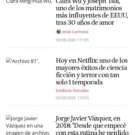
Clara Wu y Joseph Tsai,
uno de los matrimonios
más influyentes de EEUU,
tras 30 años de amor
Jesús Carmona
03/08/2026
17:16h
Hoy en Netflix: uno de los
mayores éxitos de ciencia
ficción y terror con tan
solo 1 temporada
Estefanía González
03/08/2026
17:01h
Jorge Javier Vázquez, en
2018: "Desde que empecé
con esta rutina he perdido