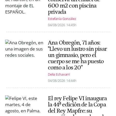
600 m2 con piscina
privada
Estefanía González
04/08/2026
14:45h
Ana Obregón, 71 años:
"Llevo un lustro sin pisar
un gimnasio, pero el
cuerpo se me ha puesto
como a los 20"
Delia Echavarri
04/08/2026
14:44h
El rey Felipe VI inaugura
la 44ª edición de la Copa
del Rey Mapfre: su