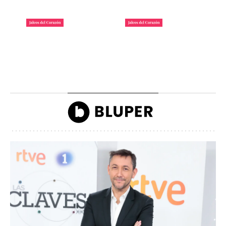
La lista de famosos
Carlos III y la reina
morosos que deben
Camilla llegando a la
dinero a Hacienda
inauguración de Ascot
John Reyes
John Reyes