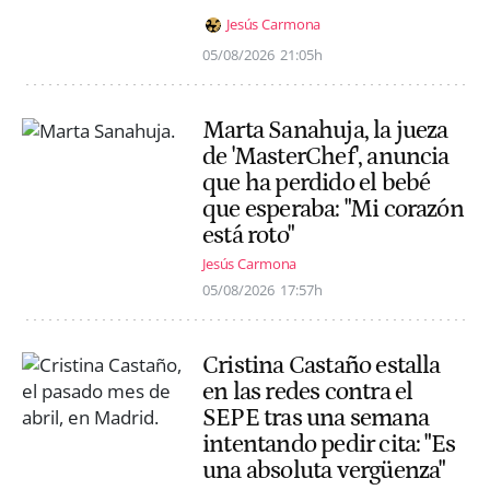
Jesús Carmona
05/08/2026
21:05h
Marta Sanahuja, la jueza
de 'MasterChef', anuncia
que ha perdido el bebé
que esperaba: "Mi corazón
está roto"
Jesús Carmona
05/08/2026
17:57h
Cristina Castaño estalla
en las redes contra el
SEPE tras una semana
intentando pedir cita: "Es
una absoluta vergüenza"