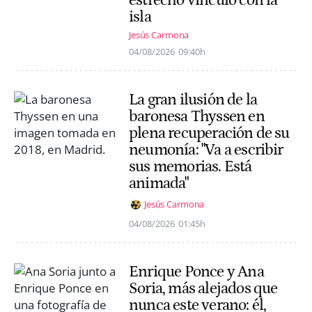
estrecho vínculo con la
isla
Jesús Carmona
04/08/2026
09:40h
La gran ilusión de la
baronesa Thyssen en
plena recuperación de su
neumonía: "Va a escribir
sus memorias. Está
animada"
Jesús Carmona
04/08/2026
01:45h
Enrique Ponce y Ana
Soria, más alejados que
nunca este verano: él,