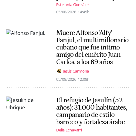
Estefanía González
05/08/2026
14:45h
Muere Alfonso 'Alfy'
Fanjul, el multimillonario
cubano que fue íntimo
amigo del emérito Juan
Carlos, a los 89 años
Jesús Carmona
05/08/2026
12:08h
El refugio de Jesulín (52
años): 31.000 habitantes,
campanario de estilo
barroco y fortaleza árabe
Delia Echavarri