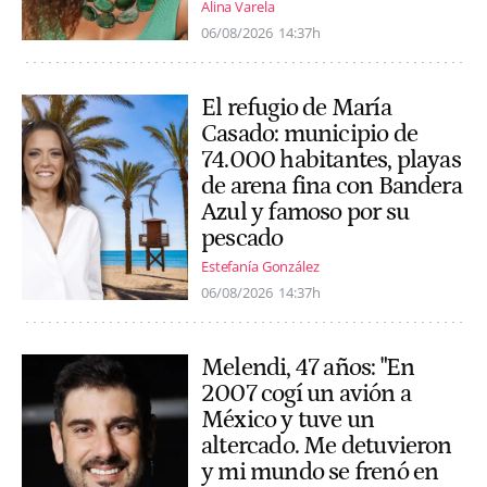
Alina Varela
06/08/2026
14:37h
El refugio de María
Casado: municipio de
74.000 habitantes, playas
de arena fina con Bandera
Azul y famoso por su
pescado
Estefanía González
06/08/2026
14:37h
Melendi, 47 años: "En
2007 cogí un avión a
México y tuve un
altercado. Me detuvieron
y mi mundo se frenó en