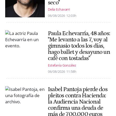
seco"
Delia Echavarri
06/08/2026
12:03h
Paula Echevarría, 48 años:
"Me levanto a las 7, voy al
gimnasio todos los días,
hago ballet y desayuno un
café con tostadas"
Estefanía González
06/08/2026
11:58h
Isabel Pantoja pierde dos
pleitos contra Hacienda:
la Audiencia Nacional
confirma una deuda de
más de 700.000 euros