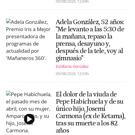
05/08/2026
12:04h
Adela González, 52 años:
"Me levanto a las 5:30 de
la mañana, repaso la
prensa, desayuno y,
después de la tele, voy al
gimnasio"
Estefanía González
05/08/2026
12:03h
El dolor de la viuda de
Pepe Habichuela y de su
único hijo, Josemi
Carmona (ex de Ketama),
tras su muerte a los 82
años