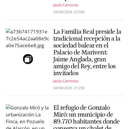
Jesús Carmona
04/08/2026
22:56h
La Familia Real preside la
tradicional recepción a la
sociedad balear en el
Palacio de Marivent:
Jaime Anglada, gran
amigo del Rey, entre los
invitados
Jesús Carmona
04/08/2026
21:25h
El refugio de Gonzalo
Miró: un municipio de
89.770 habitantes donde
conserva un chalet de