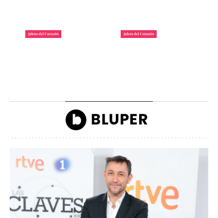
La lista de famosos
Carlos III y la reina
morosos que deben
Camilla llegando a la
dinero a Hacienda
inauguración de Ascot
John Reyes
John Reyes