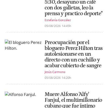
5:30, desayuno un café
con dos galletas, leo la
prensa y practico deporte"
Estefanía González
05/08/2026
14:45h
Preocupación por el
bloguero Perez Hilton tras
autolesionarse en un
directo con un cuchillo y
acabar cubierto de sangre
Jesús Carmona
05/08/2026
14:20h
Muere Alfonso 'Alfy'
Fanjul, el multimillonario
cubano que fue íntimo