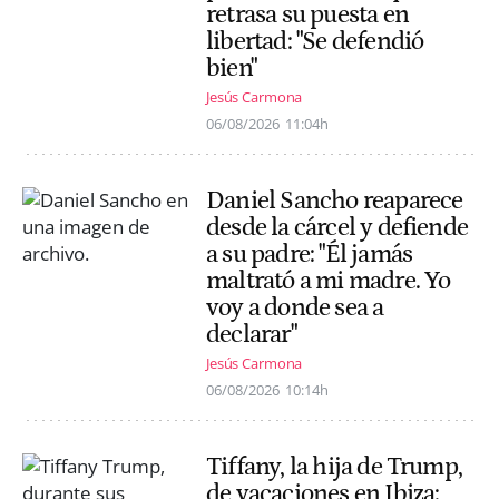
retrasa su puesta en
libertad: "Se defendió
bien"
Jesús Carmona
06/08/2026
11:04h
Daniel Sancho reaparece
desde la cárcel y defiende
a su padre: "Él jamás
maltrató a mi madre. Yo
voy a donde sea a
declarar"
Jesús Carmona
06/08/2026
10:14h
Tiffany, la hija de Trump,
de vacaciones en Ibiza: