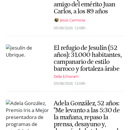
amigo del emérito Juan
Carlos, a los 89 años
Jesús Carmona
05/08/2026
12:08h
El refugio de Jesulín (52
años): 31.000 habitantes,
campanario de estilo
barroco y fortaleza árabe
Delia Echavarri
05/08/2026
12:04h
Adela González, 52 años:
"Me levanto a las 5:30 de
la mañana, repaso la
prensa, desayuno y,