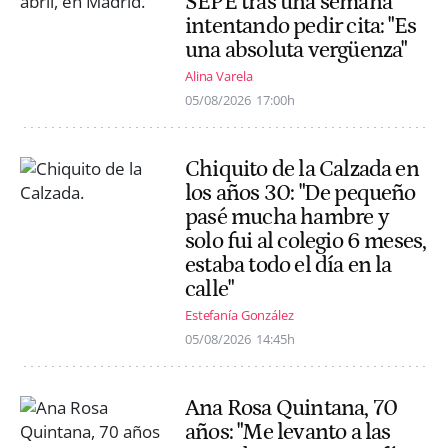
SEPE tras una semana
intentando pedir cita: "Es
una absoluta vergüenza"
Alina Varela
05/08/2026
17:00h
Chiquito de la Calzada en
los años 30: "De pequeño
pasé mucha hambre y
solo fui al colegio 6 meses,
estaba todo el día en la
calle"
Estefanía González
05/08/2026
14:45h
Ana Rosa Quintana, 70
años: "Me levanto a las