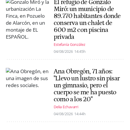
El refugio de Gonzalo
Miró: un municipio de
89.770 habitantes donde
conserva un chalet de
600 m2 con piscina
privada
Estefanía González
04/08/2026
14:45h
Ana Obregón, 71 años:
"Llevo un lustro sin pisar
un gimnasio, pero el
cuerpo se me ha puesto
como a los 20"
Delia Echavarri
04/08/2026
14:44h