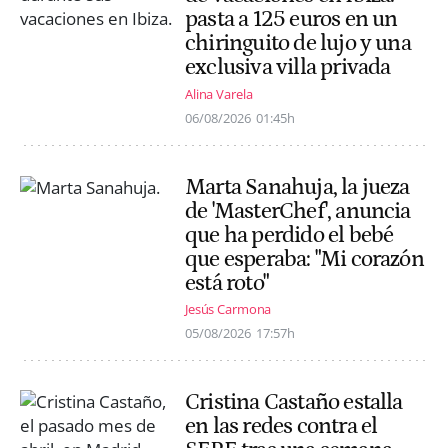
pasta a 125 euros en un
chiringuito de lujo y una
exclusiva villa privada
Alina Varela
06/08/2026
01:45h
Marta Sanahuja, la jueza
de 'MasterChef', anuncia
que ha perdido el bebé
que esperaba: "Mi corazón
está roto"
Jesús Carmona
05/08/2026
17:57h
Cristina Castaño estalla
en las redes contra el