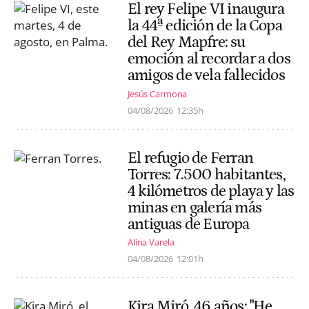
El rey Felipe VI inaugura
la 44ª edición de la Copa
del Rey Mapfre: su
emoción al recordar a dos
amigos de vela fallecidos
Jesús Carmona
04/08/2026
12:35h
El refugio de Ferran
Torres: 7.500 habitantes,
4 kilómetros de playa y las
minas en galería más
antiguas de Europa
Alina Varela
04/08/2026
12:01h
Kira Miró, 46 años: "He