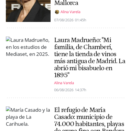
Mallorca
Alina Varela
07/08/2026
01:45h
Laura Madrueño: "Mi
familia, de Chamberí,
tiene la tienda de vinos
más antigua de Madrid. La
abrió mi bisabuelo en
1895"
Alina Varela
06/08/2026
14:37h
El refugio de María
Casado: municipio de
74.000 habitantes, playas
de arena fina con Bandera