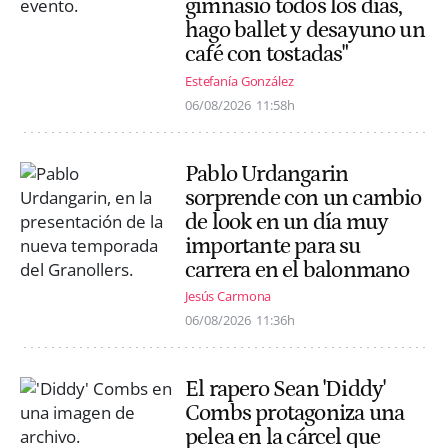
gimnasio todos los días,
hago ballet y desayuno un
café con tostadas"
Estefanía González
06/08/2026
11:58h
Pablo Urdangarin
sorprende con un cambio
de look en un día muy
importante para su
carrera en el balonmano
Jesús Carmona
06/08/2026
11:36h
El rapero Sean 'Diddy'
Combs protagoniza una
pelea en la cárcel que