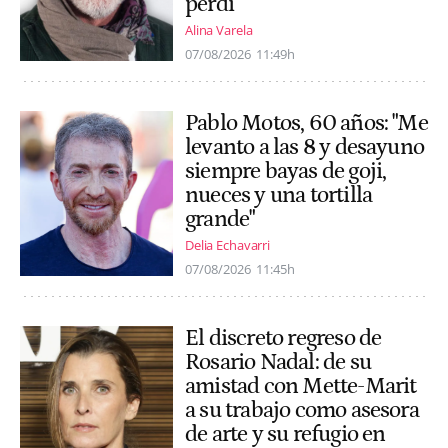
perdí"
Alina Varela
07/08/2026
11:49h
Pablo Motos, 60 años: "Me
levanto a las 8 y desayuno
siempre bayas de goji,
nueces y una tortilla
grande"
Delia Echavarri
07/08/2026
11:45h
El discreto regreso de
Rosario Nadal: de su
amistad con Mette-Marit
a su trabajo como asesora
de arte y su refugio en