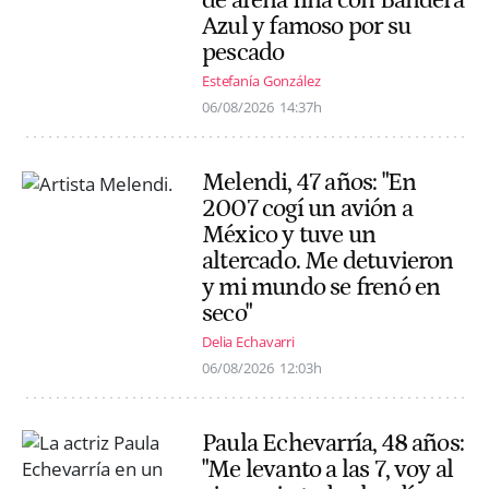
Azul y famoso por su
pescado
Estefanía González
06/08/2026
14:37h
Melendi, 47 años: "En
2007 cogí un avión a
México y tuve un
altercado. Me detuvieron
y mi mundo se frenó en
seco"
Delia Echavarri
06/08/2026
12:03h
Paula Echevarría, 48 años:
"Me levanto a las 7, voy al