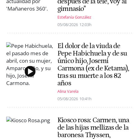
después de la tele, voy al
gimnasio"
Estefanía González
05/08/2026
12:03h
El dolor de la viuda de
Pepe Habichuela y de su
único hijo, Josemi
Carmona (ex de Ketama),
tras su muerte a los 82
años
Alina Varela
05/08/2026
10:41h
Kiosco rosa: Carmen, una
de las hijas mellizas de la
baronesa Thyssen,