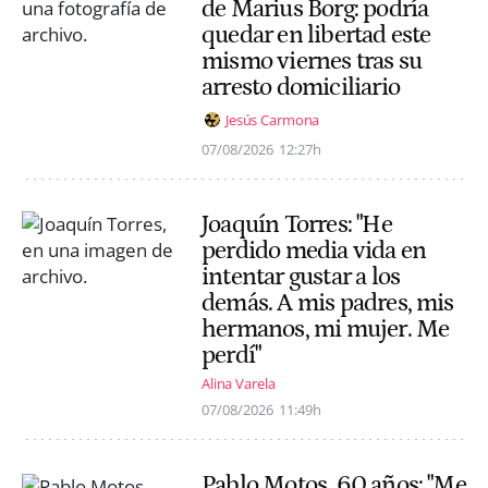
de Marius Borg: podría
quedar en libertad este
mismo viernes tras su
arresto domiciliario
Jesús Carmona
07/08/2026
12:27h
Joaquín Torres: "He
perdido media vida en
intentar gustar a los
demás. A mis padres, mis
hermanos, mi mujer. Me
perdí"
Alina Varela
07/08/2026
11:49h
Pablo Motos, 60 años: "Me