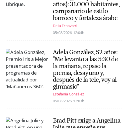
años): 31.000 habitantes,
campanario de estilo
barroco y fortaleza árabe
Delia Echavarri
05/08/2026
12:04h
Adela González, 52 años:
"Me levanto a las 5:30 de
la mañana, repaso la
prensa, desayuno y,
después de la tele, voy al
gimnasio"
Estefanía González
05/08/2026
12:03h
Brad Pitt exige a Angelina
Jolie que enseñe sus