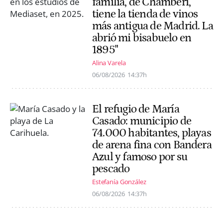
familia, de Chamberí,
tiene la tienda de vinos
más antigua de Madrid. La
abrió mi bisabuelo en
1895"
Alina Varela
06/08/2026
14:37h
El refugio de María
Casado: municipio de
74.000 habitantes, playas
de arena fina con Bandera
Azul y famoso por su
pescado
Estefanía González
06/08/2026
14:37h