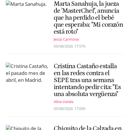
Marta Sanahuja, la jueza
de 'MasterChef', anuncia
que ha perdido el bebé
que esperaba: "Mi corazón
está roto"
Jesús Carmona
05/08/2026
17:57h
Cristina Castaño estalla
en las redes contra el
SEPE tras una semana
intentando pedir cita: "Es
una absoluta vergüenza"
Alina Varela
05/08/2026
17:00h
Chiquito de la Calzada en