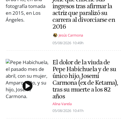
ingresos tras afirmar la
actriz que paralizó su
carrera al divorciarse en
2016
Jesús Carmona
05/08/2026
10:49h
El dolor de la viuda de
Pepe Habichuela y de su
único hijo, Josemi
Carmona (ex de Ketama),
tras su muerte a los 82
años
Alina Varela
05/08/2026
10:41h