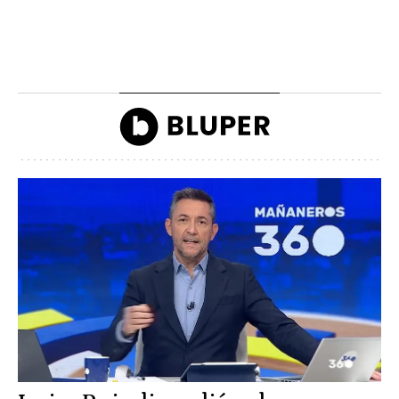
morosos que deben
Camilla llegando a la
dinero a Hacienda
inauguración de Ascot
John Reyes
John Reyes