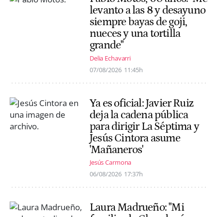
levanto a las 8 y desayuno
siempre bayas de goji,
nueces y una tortilla
grande"
Delia Echavarri
07/08/2026
11:45h
Ya es oficial: Javier Ruiz
deja la cadena pública
para dirigir La Séptima y
Jesús Cintora asume
'Mañaneros'
Jesús Carmona
06/08/2026
17:37h
Laura Madrueño: "Mi