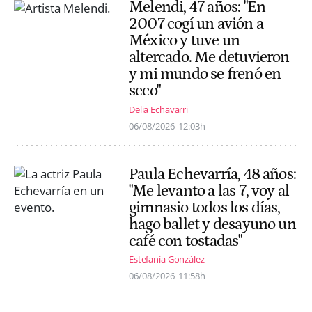
Melendi, 47 años: "En
2007 cogí un avión a
México y tuve un
altercado. Me detuvieron
y mi mundo se frenó en
seco"
Delia Echavarri
06/08/2026
12:03h
Paula Echevarría, 48 años:
"Me levanto a las 7, voy al
gimnasio todos los días,
hago ballet y desayuno un
café con tostadas"
Estefanía González
06/08/2026
11:58h