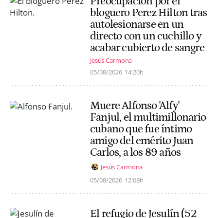
Preocupación por el
bloguero Perez Hilton tras
autolesionarse en un
directo con un cuchillo y
acabar cubierto de sangre
Jesús Carmona
05/08/2026
14:20h
Muere Alfonso 'Alfy'
Fanjul, el multimillonario
cubano que fue íntimo
amigo del emérito Juan
Carlos, a los 89 años
Jesús Carmona
05/08/2026
12:08h
El refugio de Jesulín (52