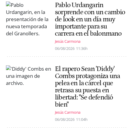
Pablo Urdangarin
sorprende con un cambio
de look en un día muy
importante para su
carrera en el balonmano
Jesús Carmona
06/08/2026
11:36h
El rapero Sean 'Diddy'
Combs protagoniza una
pelea en la cárcel que
retrasa su puesta en
libertad: "Se defendió
bien"
Jesús Carmona
06/08/2026
11:04h