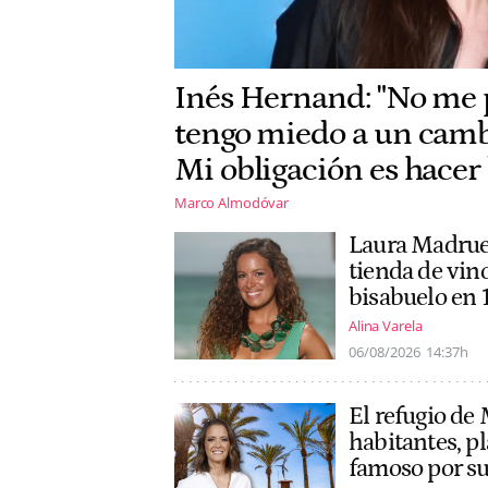
Inés Hernand: "No me 
tengo miedo a un camb
Mi obligación es hacer 
Marco Almodóvar
Laura Madrueñ
tienda de vin
bisabuelo en 
Alina Varela
06/08/2026
14:37h
El refugio de
habitantes, p
famoso por s