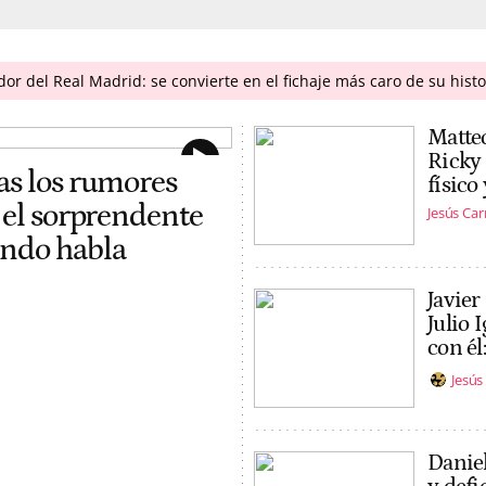
r del Real Madrid: se convierte en el fichaje más caro de su histo
Matteo
Ricky
as los rumores
físico
: el sorprendente
Jesús Ca
undo habla
Javier
Julio 
con él
Jesú
Daniel