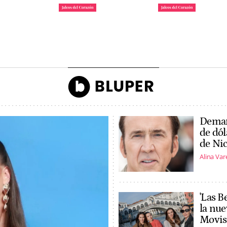
 la reina
Irene Rosales y Kiko
Tom Holland y Zen
gando a la
Rivera, enfrentados por
revoluciona Madrid
ón de Ascot
una campaña
son marido y mujer
John Reyes
Agencias
Deman
de dól
de Nic
Alina Var
'Las B
la nue
Movist