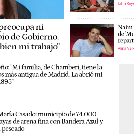
John Rey
preocupa ni
Naím 
de 'Mi
io de Gobierno.
repart
bien mi trabajo"
Alina Var
o: "Mi familia, de Chamberí, tiene la
os más antigua de Madrid. La abrió mi
1895"
 María Casado: municipio de 74.000
layas de arena fina con Bandera Azul y
u pescado