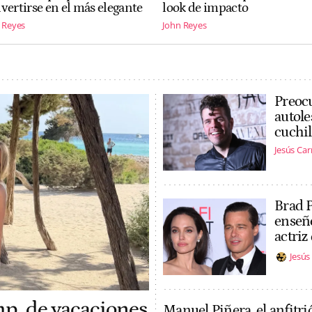
vertirse en el más elegante
look de impacto
 Reyes
John Reyes
Preocu
autole
cuchil
Jesús Ca
Brad P
enseñe
actriz
Jesú
mp, de vacaciones
Manuel Piñera, el anfitri