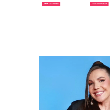
La lista de famosos
Carlos III y
morosos que deben
Camilla lle
dinero a Hacienda
inauguraci
John Reyes
John Reyes