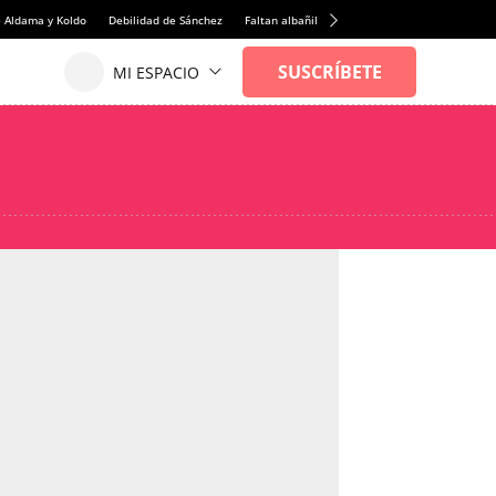
e Aldama y Koldo
Debilidad de Sánchez
Faltan albañiles
Rentabilidad de la viviend