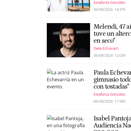
Estefanía González
06/08/2026
14:37h
Melendi, 47 a
tuve un alter
en seco"
Delia Echavarri
06/08/2026
12:03h
Paula Echevarr
gimnasio todo
con tostadas"
Estefanía González
06/08/2026
11:58h
Isabel Pantoja
Audiencia Na