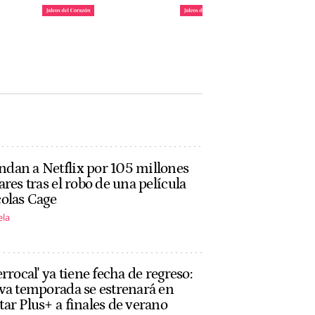
daya
Requisitos para ser uno
María Pombo y Pablo
: ya
de los invitados de 'La
Castellano ponen fecha
Casita' de Bad Bunny
a su mudanza a Miami
John Reyes
John Reyes
dan a Netflix por 105 millones
ares tras el robo de una película
olas Cage
ela
errocal' ya tiene fecha de regreso:
va temporada se estrenará en
ar Plus+ a finales de verano