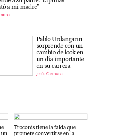
ende a su padre: "Él jamás
ató a mi madre"
rmona
Pablo Urdangarin
sorprende con un
cambio de look en
un día importante
en su carrera
Jesús Carmona
ue
Troconis tiene la falda que
n un
promete convertirse en la