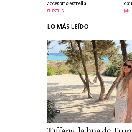
accesorio estrella
con
EL ESTILO
John
LO MÁS LEÍDO
Tiffany, la hija de Tru