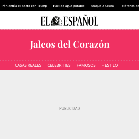
Irán enfría el pacto con Trump
Hackeo agua potable
Ataque a Ceuta
Teléfonos d
CASAS REALES
CELEBRITIES
FAMOSOS
+ ESTILO