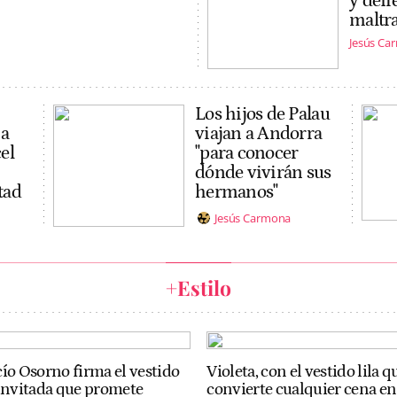
y defi
maltr
Jesús Ca
Los hijos de Palau
na
viajan a Andorra
el
"para conocer
dónde vivirán sus
tad
hermanos"
Jesús Carmona
+Estilo
ío Osorno firma el vestido
Violeta, con el vestido lila q
invitada que promete
convierte cualquier cena e