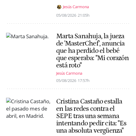
Jesús Carmona
05/08/2026
21:05h
Marta Sanahuja, la jueza
de 'MasterChef', anuncia
que ha perdido el bebé
que esperaba: "Mi corazón
está roto"
Jesús Carmona
05/08/2026
17:57h
Cristina Castaño estalla
en las redes contra el
SEPE tras una semana
intentando pedir cita: "Es
una absoluta vergüenza"