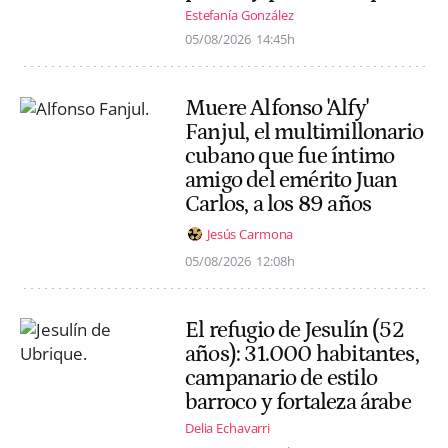
Estefanía González
05/08/2026
14:45h
Muere Alfonso 'Alfy'
Fanjul, el multimillonario
cubano que fue íntimo
amigo del emérito Juan
Carlos, a los 89 años
Jesús Carmona
05/08/2026
12:08h
El refugio de Jesulín (52
años): 31.000 habitantes,
campanario de estilo
barroco y fortaleza árabe
Delia Echavarri