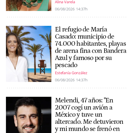
Alina Varela
06/08/2026
14:37h
El refugio de María
Casado: municipio de
74.000 habitantes, playas
de arena fina con Bandera
Azul y famoso por su
pescado
Estefanía González
06/08/2026
14:37h
Melendi, 47 años: "En
2007 cogí un avión a
México y tuve un
altercado. Me detuvieron
y mi mundo se frenó en