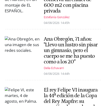
600 m2 con piscina
privada
Estefanía González
04/08/2026
14:45h
Ana Obregón, 71 años:
"Llevo un lustro sin pisar
un gimnasio, pero el
cuerpo se me ha puesto
como a los 20"
Delia Echavarri
04/08/2026
14:44h
El rey Felipe VI inaugura
la 44ª edición de la Copa
del Rey Mapfre: su