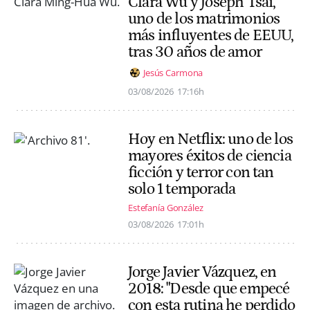
Clara Wu y Joseph Tsai,
uno de los matrimonios
más influyentes de EEUU,
tras 30 años de amor
Jesús Carmona
03/08/2026
17:16h
Hoy en Netflix: uno de los
mayores éxitos de ciencia
ficción y terror con tan
solo 1 temporada
Estefanía González
03/08/2026
17:01h
Jorge Javier Vázquez, en
2018: "Desde que empecé
con esta rutina he perdido