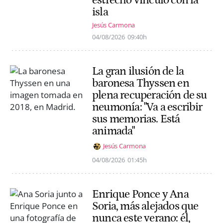
estrecho vínculo con la
isla
Jesús Carmona
04/08/2026
09:40h
La gran ilusión de la
baronesa Thyssen en
plena recuperación de su
neumonía: "Va a escribir
sus memorias. Está
animada"
Jesús Carmona
04/08/2026
01:45h
Enrique Ponce y Ana
Soria, más alejados que
nunca este verano: él,