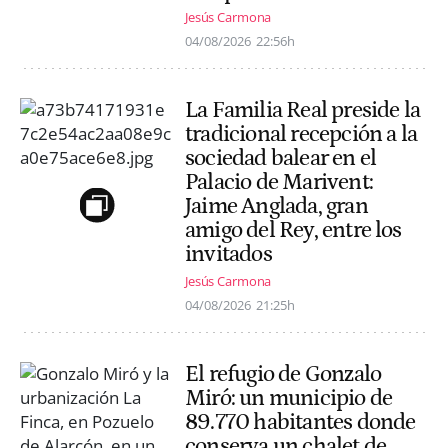
Jesús Carmona
04/08/2026
22:56h
La Familia Real preside la
tradicional recepción a la
sociedad balear en el
Palacio de Marivent:
Jaime Anglada, gran
amigo del Rey, entre los
invitados
Jesús Carmona
04/08/2026
21:25h
El refugio de Gonzalo
Miró: un municipio de
89.770 habitantes donde
conserva un chalet de