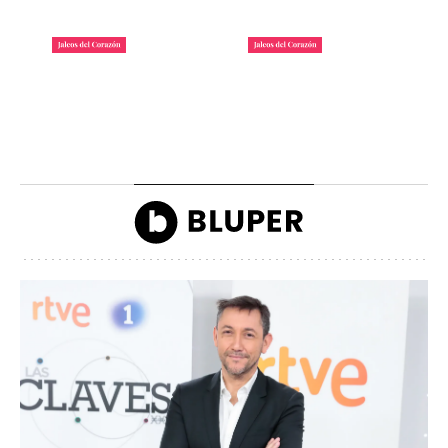
La lista de famosos
Carlos III y la reina
morosos que deben
Camilla llegando a la
dinero a Hacienda
inauguración de Ascot
John Reyes
John Reyes