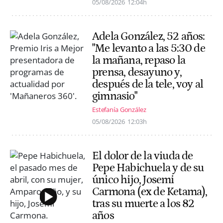
05/08/2026
12:04h
Adela González, 52 años:
"Me levanto a las 5:30 de
la mañana, repaso la
prensa, desayuno y,
después de la tele, voy al
gimnasio"
Estefanía González
05/08/2026
12:03h
El dolor de la viuda de
Pepe Habichuela y de su
único hijo, Josemi
Carmona (ex de Ketama),
tras su muerte a los 82
años