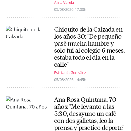
Alina Varela
05/08/2026
17:00h
Chiquito de la Calzada en
los años 30: "De pequeño
pasé mucha hambre y
solo fui al colegio 6 meses,
estaba todo el día en la
calle"
Estefanía González
05/08/2026
14:45h
Ana Rosa Quintana, 70
años: "Me levanto a las
5:30, desayuno un café
con dos galletas, leo la
prensa y practico deporte"