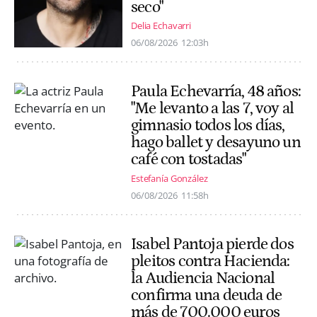
seco"
Delia Echavarri
06/08/2026
12:03h
Paula Echevarría, 48 años:
"Me levanto a las 7, voy al
gimnasio todos los días,
hago ballet y desayuno un
café con tostadas"
Estefanía González
06/08/2026
11:58h
Isabel Pantoja pierde dos
pleitos contra Hacienda:
la Audiencia Nacional
confirma una deuda de
más de 700.000 euros