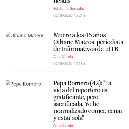
fiestas"
Estefanía González
09/08/2026
15:21h
Muere a los 45 años
Oihane Mateos, periodista
de Informativos de EITB
Alina Varela
09/08/2026
15:13h
Pepa Romero (42): "La
vida del reportero es
gratificante, pero
sacrificada. Yo he
normalizado comer, cenar
y estar sola"
Alina Varela