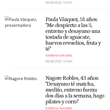
08/08/2026
16:47h
Paula Vázquez, 51 años:
"Me despierto a las 5,
entreno y desayuno una
tostada de aguacate,
huevos revueltos, fruta y
té"
Estefanía González
08/08/2026
16:26h
Nagore Robles, 43 años:
"Desayuno té matcha,
medito, entreno fuerza
dos días a la semana, hago
pilates y corro"
Estefanía González