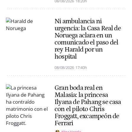
08/08/2026
18:20h
Ni ambulancia ni
urgencia: la Casa Real de
Noruega aclara en un
comunicado el paso del
rey Harald por un
hospital
08/08/2026
17:40h
Gran boda real en
Malasia: la princesa
Ilyana de Pahang se casa
con el piloto Chris
Froggatt, excampeón de
Ferrari
Alina Varela