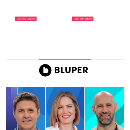
La lista de famosos
Carlos III y la reina
morosos que deben
Camilla llegando a la
dinero a Hacienda
inauguración de Ascot
John Reyes
John Reyes