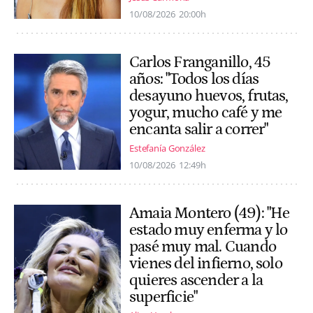
10/08/2026
20:00h
Carlos Franganillo, 45
años: "Todos los días
desayuno huevos, frutas,
yogur, mucho café y me
encanta salir a correr"
Estefanía González
10/08/2026
12:49h
Amaia Montero (49): "He
estado muy enferma y lo
pasé muy mal. Cuando
vienes del infierno, solo
quieres ascender a la
superficie"