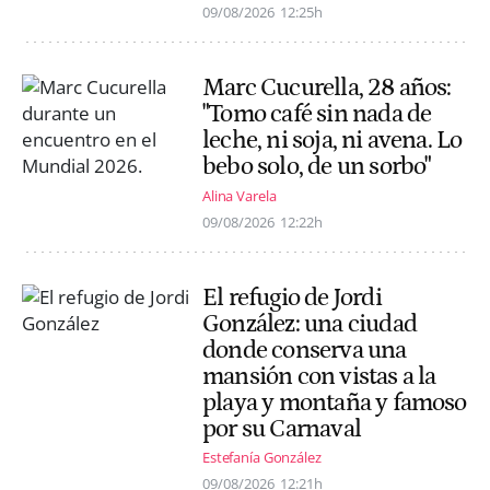
09/08/2026
12:25h
Marc Cucurella, 28 años:
"Tomo café sin nada de
leche, ni soja, ni avena. Lo
bebo solo, de un sorbo"
Alina Varela
09/08/2026
12:22h
El refugio de Jordi
González: una ciudad
donde conserva una
mansión con vistas a la
playa y montaña y famoso
por su Carnaval
Estefanía González
09/08/2026
12:21h