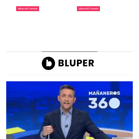
La lista de famosos
Carlos III y la reina
morosos que deben
Camilla llegando a la
dinero a Hacienda
inauguración de Ascot
John Reyes
John Reyes