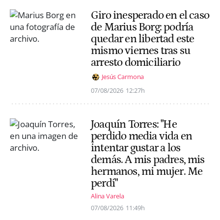
Giro inesperado en el caso
de Marius Borg: podría
quedar en libertad este
mismo viernes tras su
arresto domiciliario
Jesús Carmona
07/08/2026
12:27h
Joaquín Torres: "He
perdido media vida en
intentar gustar a los
demás. A mis padres, mis
hermanos, mi mujer. Me
perdí"
Alina Varela
07/08/2026
11:49h