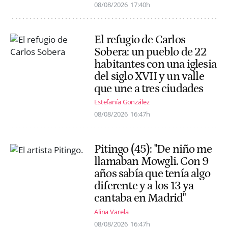
08/08/2026
17:40h
El refugio de Carlos
Sobera: un pueblo de 22
habitantes con una iglesia
del siglo XVII y un valle
que une a tres ciudades
Estefanía González
08/08/2026
16:47h
Pitingo (45): "De niño me
llamaban Mowgli. Con 9
años sabía que tenía algo
diferente y a los 13 ya
cantaba en Madrid"
Alina Varela
08/08/2026
16:47h