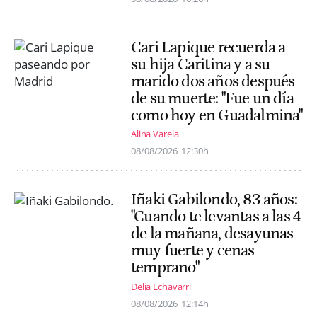
Cari Lapique recuerda a
su hija Caritina y a su
marido dos años después
de su muerte: "Fue un día
como hoy en Guadalmina"
Alina Varela
08/08/2026
12:30h
Iñaki Gabilondo, 83 años:
"Cuando te levantas a las 4
de la mañana, desayunas
muy fuerte y cenas
temprano"
Delia Echavarri
08/08/2026
12:14h