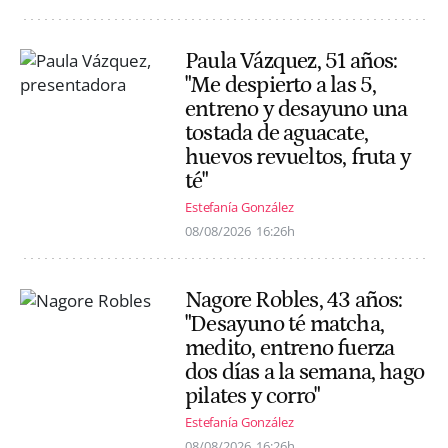
Paula Vázquez, 51 años:
"Me despierto a las 5,
entreno y desayuno una
tostada de aguacate,
huevos revueltos, fruta y
té"
Estefanía González
08/08/2026
16:26h
Nagore Robles, 43 años:
"Desayuno té matcha,
medito, entreno fuerza
dos días a la semana, hago
pilates y corro"
Estefanía González
08/08/2026
16:26h