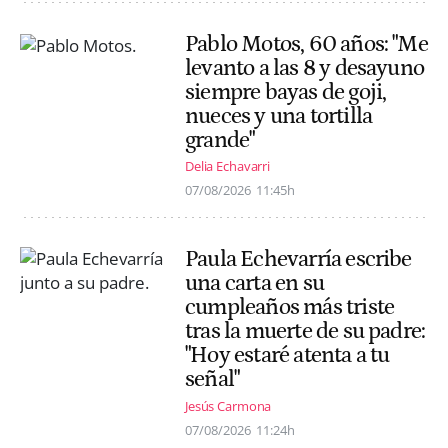
Pablo Motos, 60 años: "Me
levanto a las 8 y desayuno
siempre bayas de goji,
nueces y una tortilla
grande"
Delia Echavarri
07/08/2026
11:45h
Paula Echevarría escribe
una carta en su
cumpleaños más triste
tras la muerte de su padre:
"Hoy estaré atenta a tu
señal"
Jesús Carmona
07/08/2026
11:24h