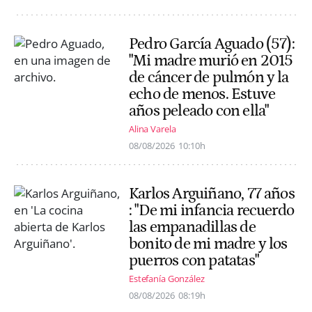
Pedro García Aguado (57):
"Mi madre murió en 2015
de cáncer de pulmón y la
echo de menos. Estuve
años peleado con ella"
Alina Varela
08/08/2026
10:10h
Karlos Arguiñano, 77 años
: "De mi infancia recuerdo
las empanadillas de
bonito de mi madre y los
puerros con patatas"
Estefanía González
08/08/2026
08:19h