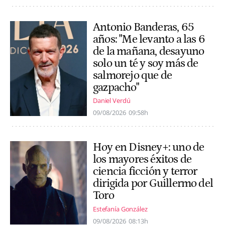
Antonio Banderas, 65
años: "Me levanto a las 6
de la mañana, desayuno
solo un té y soy más de
salmorejo que de
gazpacho"
Daniel Verdú
09/08/2026
09:58h
Hoy en Disney+: uno de
los mayores éxitos de
ciencia ficción y terror
dirigida por Guillermo del
Toro
Estefanía González
09/08/2026
08:13h