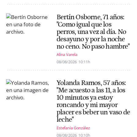
Bertín Osborne, 71 años:
"Como igual que los
perros, una vez al día. No
desayuno y por la noche
no ceno. No paso hambre"
Alina Varela
08/08/2026
10:11h
Yolanda Ramos, 57 años:
"Me acuesto a las 11, a los
10 minutos ya estoy
roncando y mi mayor
placer es beber un vaso de
leche"
Estefanía González
08/08/2026
10:10h