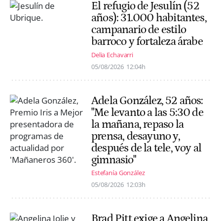
El refugio de Jesulín (52
años): 31.000 habitantes,
campanario de estilo
barroco y fortaleza árabe
Delia Echavarri
05/08/2026
12:04h
Adela González, 52 años:
"Me levanto a las 5:30 de
la mañana, repaso la
prensa, desayuno y,
después de la tele, voy al
gimnasio"
Estefanía González
05/08/2026
12:03h
Brad Pitt exige a Angelina