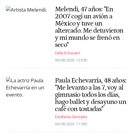
Melendi, 47 años: "En
2007 cogí un avión a
México y tuve un
altercado. Me detuvieron
y mi mundo se frenó en
seco"
Delia Echavarri
06/08/2026
12:03h
Paula Echevarría, 48 años:
"Me levanto a las 7, voy al
gimnasio todos los días,
hago ballet y desayuno un
café con tostadas"
Estefanía González
06/08/2026
11:58h