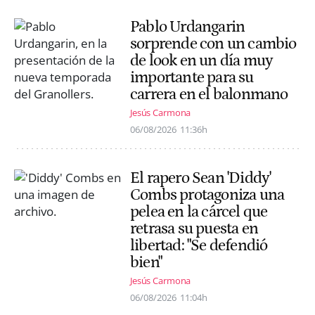
Pablo Urdangarin
sorprende con un cambio
de look en un día muy
importante para su
carrera en el balonmano
Jesús Carmona
06/08/2026
11:36h
El rapero Sean 'Diddy'
Combs protagoniza una
pelea en la cárcel que
retrasa su puesta en
libertad: "Se defendió
bien"
Jesús Carmona
06/08/2026
11:04h