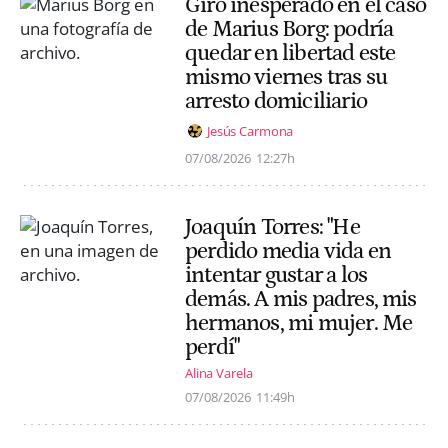
Giro inesperado en el caso
de Marius Borg: podría
quedar en libertad este
mismo viernes tras su
arresto domiciliario
Jesús Carmona
07/08/2026
12:27h
Joaquín Torres: "He
perdido media vida en
intentar gustar a los
demás. A mis padres, mis
hermanos, mi mujer. Me
perdí"
Alina Varela
07/08/2026
11:49h