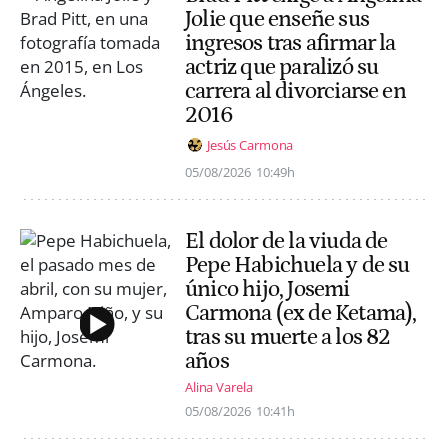
Jolie que enseñe sus
ingresos tras afirmar la
actriz que paralizó su
carrera al divorciarse en
2016
Jesús Carmona
05/08/2026
10:49h
El dolor de la viuda de
Pepe Habichuela y de su
único hijo, Josemi
Carmona (ex de Ketama),
tras su muerte a los 82
años
Alina Varela
05/08/2026
10:41h