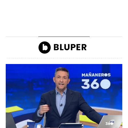
La lista de famosos
Carlos III y la reina
morosos que deben
Camilla llegando a la
dinero a Hacienda
inauguración de Ascot
John Reyes
John Reyes