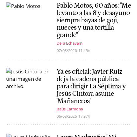
Pablo Motos, 60 años: "Me
levanto a las 8 y desayuno
siempre bayas de goji,
nueces y una tortilla
grande"
Delia Echavarri
07/08/2026
11:45h
Ya es oficial: Javier Ruiz
deja la cadena pública
para dirigir La Séptima y
Jesús Cintora asume
'Mañaneros'
Jesús Carmona
06/08/2026
17:37h