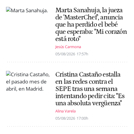
Marta Sanahuja, la jueza
de 'MasterChef', anuncia
que ha perdido el bebé
que esperaba: "Mi corazón
está roto"
Jesús Carmona
05/08/2026
17:57h
Cristina Castaño estalla
en las redes contra el
SEPE tras una semana
intentando pedir cita: "Es
una absoluta vergüenza"
Alina Varela
05/08/2026
17:00h