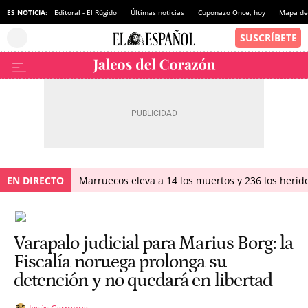
ES NOTICIA:
Editoral - El Rúgido
Últimas noticias
Cuponazo Once, hoy
Mapa de 
EN DIRECTO
Marruecos eleva a 14 los muertos y 236 los herido
Varapalo judicial para Marius Borg: la
Fiscalía noruega prolonga su
detención y no quedará en libertad
Jesús Carmona