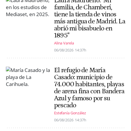
Laura Madrueño: "Mi
familia, de Chamberí,
tiene la tienda de vinos
más antigua de Madrid. La
abrió mi bisabuelo en
1895"
Alina Varela
06/08/2026
14:37h
El refugio de María
Casado: municipio de
74.000 habitantes, playas
de arena fina con Bandera
Azul y famoso por su
pescado
Estefanía González
06/08/2026
14:37h