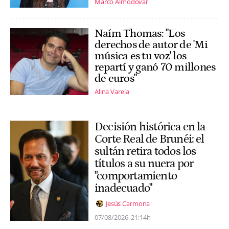
Marco Almodóvar
Naím Thomas: "Los
derechos de autor de 'Mi
música es tu voz' los
repartí y ganó 70 millones
de euros"
Alina Varela
Decisión histórica en la
Corte Real de Brunéi: el
sultán retira todos los
títulos a su nuera por
"comportamiento
inadecuado"
Jesús Carmona
07/08/2026
21:14h