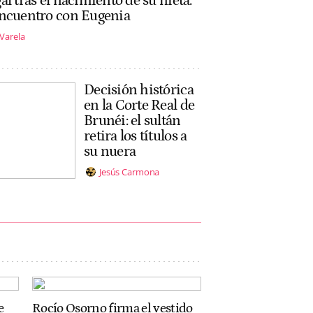
al tras el nacimiento de su nieta:
encuentro con Eugenia
 Varela
Decisión histórica
en la Corte Real de
Brunéi: el sultán
retira los títulos a
su nuera
Jesús Carmona
e
Rocío Osorno firma el vestido