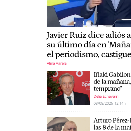
Javier Ruiz dice adiós 
su último día en 'Maña
el periodismo, castigue
Alina Varela
Iñaki Gabilond
de la mañana,
temprano"
Delia Echavarri
08/08/2026
12:14h
Arturo Pérez-R
las 8 de la ma