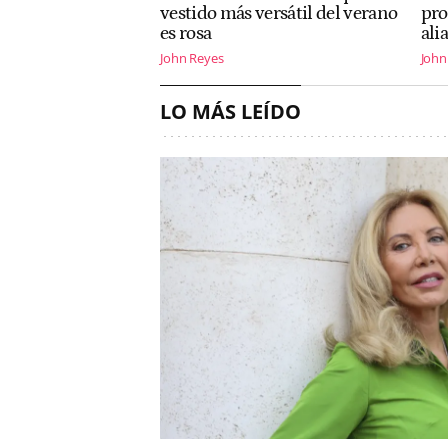
vestido más versátil del verano
pro
es rosa
ali
John Reyes
John
LO MÁS LEÍDO