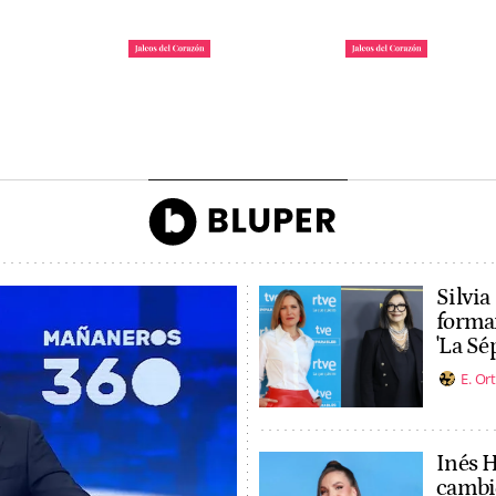
 la reina
Irene Rosales y Kiko
Tom Holland y Zen
gando a la
Rivera, enfrentados por
revoluciona Madrid
ón de Ascot
una campaña
son marido y mujer
John Reyes
Agencias
Silvia
formar
'La Sé
E. Or
Inés 
cambio