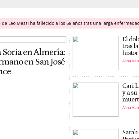
 de Leo Messi ha fallecido a los 68 años tras una larga enfermeda
El dol
tras l
 Soria en Almería:
histor
hermano en San José
Alina Var
nce
Cari L
y a su
muerte
Alina Var
Sarah 