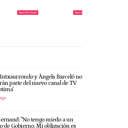
daya
Requisitos para ser uno
María Pombo y Pablo
: ya
de los invitados de 'La
Castellano ponen fecha
Casita' de Bad Bunny
a su mudanza a Miami
John Reyes
John Reyes
 Intxaurrondo y Àngels Barceló no
án parte del nuevo canal de TV
ptima'
tega
Hernand: "No tengo miedo a un
 de Gobierno. Mi obligación es