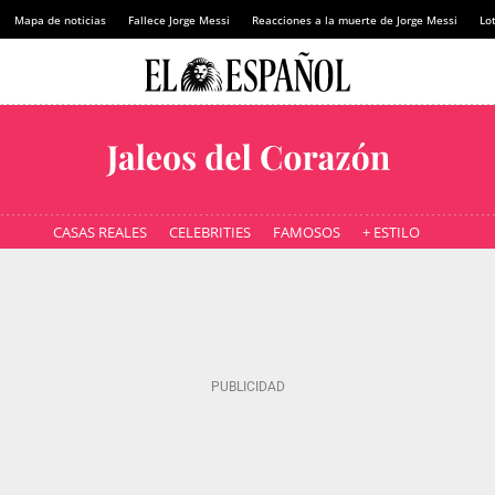
Mapa de noticias
Fallece Jorge Messi
Reacciones a la muerte de Jorge Messi
Lot
CASAS REALES
CELEBRITIES
FAMOSOS
+ ESTILO