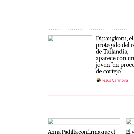
Dipangkorn, el
protegido del r
de Tailandia,
aparece con u
joven "en proc
de cortejo"
Jesús Carmona
Anna Padilla confirma que el
El 