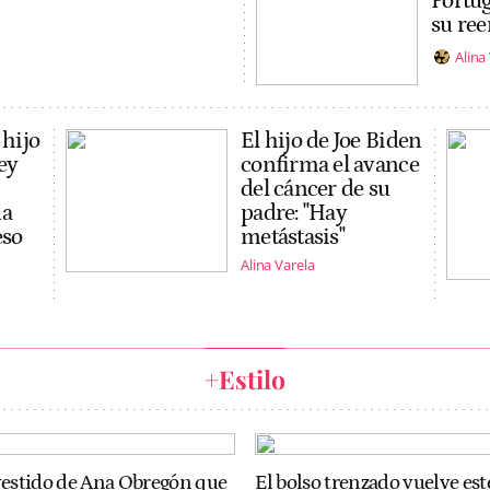
Portug
su re
Alina
 hijo
El hijo de Joe Biden
ey
confirma el avance
del cáncer de su
na
padre: "Hay
eso
metástasis"
Alina Varela
+Estilo
vestido de Ana Obregón que
El bolso trenzado vuelve est