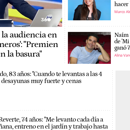
hacer 
Marco A
a la audiencia en
Naím 
de 'Mi
neros': "Premien
ganó 7
n la basura"
Alina Var
o, 83 años: "Cuando te levantas a las 4
 desayunas muy fuerte y cenas
everte, 74 años: "Me levanto cada día a
ñana, entreno en el jardín y trabajo hasta