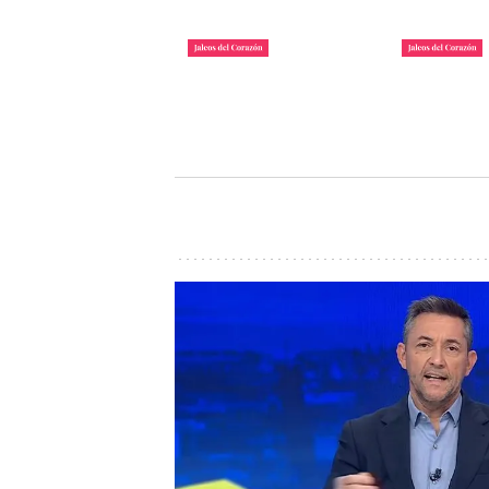
La lista de famosos
Carlos III y
morosos que deben
Camilla lle
dinero a Hacienda
inauguraci
John Reyes
John Reyes