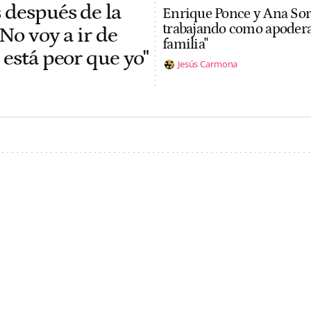
 después de la
Enrique Ponce y Ana Soria
trabajando como apoderad
No voy a ir de
familia"
 está peor que yo"
Jesús Carmona