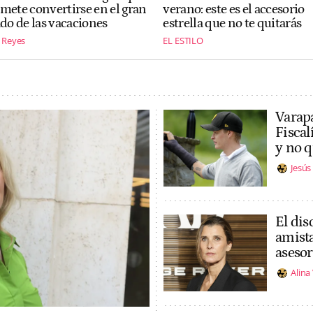
mete convertirse en el gran
verano: este es el accesorio
ado de las vacaciones
estrella que no te quitarás
 Reyes
EL ESTILO
Varapa
Fiscal
y no q
Jesú
El dis
amista
asesor
Alina