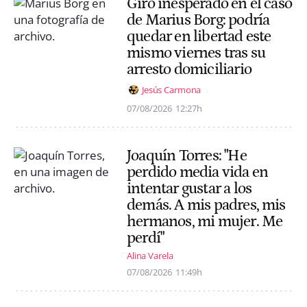
Giro inesperado en el caso
de Marius Borg: podría
quedar en libertad este
mismo viernes tras su
arresto domiciliario
Jesús Carmona
07/08/2026
12:27h
Joaquín Torres: "He
perdido media vida en
intentar gustar a los
demás. A mis padres, mis
hermanos, mi mujer. Me
perdí"
Alina Varela
07/08/2026
11:49h