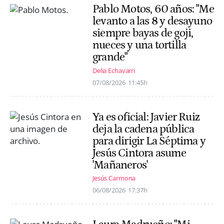
Pablo Motos, 60 años: "Me
levanto a las 8 y desayuno
siempre bayas de goji,
nueces y una tortilla
grande"
Delia Echavarri
07/08/2026
11:45h
Ya es oficial: Javier Ruiz
deja la cadena pública
para dirigir La Séptima y
Jesús Cintora asume
'Mañaneros'
Jesús Carmona
06/08/2026
17:37h