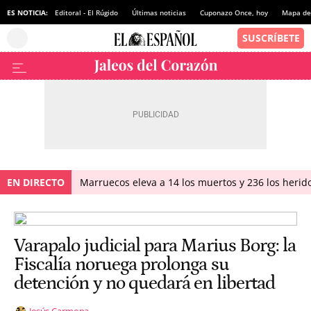
ES NOTICIA:
Editoral - El Rúgido
Últimas noticias
Cuponazo Once, hoy
Mapa de 
EN DIRECTO
Marruecos eleva a 14 los muertos y 236 los herido
Varapalo judicial para Marius Borg: la
Fiscalía noruega prolonga su
detención y no quedará en libertad
Jesús Carmona