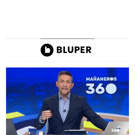
La lista de famosos
Carlos III y la reina
morosos que deben
Camilla llegando a la
dinero a Hacienda
inauguración de Ascot
John Reyes
John Reyes