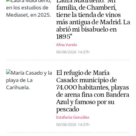
Laura Madrueño: "Mi
familia, de Chamberí,
tiene la tienda de vinos
más antigua de Madrid. La
abrió mi bisabuelo en
1895"
Alina Varela
06/08/2026
14:37h
El refugio de María
Casado: municipio de
74.000 habitantes, playas
de arena fina con Bandera
Azul y famoso por su
pescado
Estefanía González
06/08/2026
14:37h