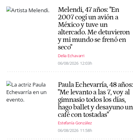
Melendi, 47 años: "En
2007 cogí un avión a
México y tuve un
altercado. Me detuvieron
y mi mundo se frenó en
seco"
Delia Echavarri
06/08/2026
12:03h
Paula Echevarría, 48 años:
"Me levanto a las 7, voy al
gimnasio todos los días,
hago ballet y desayuno un
café con tostadas"
Estefanía González
06/08/2026
11:58h