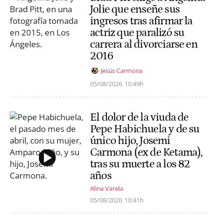
Jolie que enseñe sus
ingresos tras afirmar la
actriz que paralizó su
carrera al divorciarse en
2016
Jesús Carmona
05/08/2026
10:49h
El dolor de la viuda de
Pepe Habichuela y de su
único hijo, Josemi
Carmona (ex de Ketama),
tras su muerte a los 82
años
Alina Varela
05/08/2026
10:41h