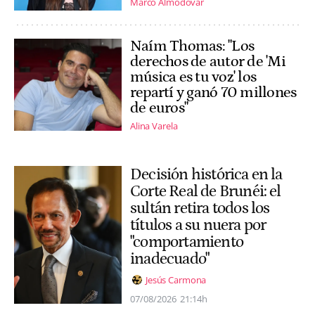
Marco Almodóvar
Naím Thomas: "Los
derechos de autor de 'Mi
música es tu voz' los
repartí y ganó 70 millones
de euros"
Alina Varela
Decisión histórica en la
Corte Real de Brunéi: el
sultán retira todos los
títulos a su nuera por
"comportamiento
inadecuado"
Jesús Carmona
07/08/2026
21:14h