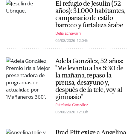
El refugio de Jesulín (52
años): 31.000 habitantes,
campanario de estilo
barroco y fortaleza árabe
Delia Echavarri
05/08/2026
12:04h
Adela González, 52 años:
"Me levanto a las 5:30 de
la mañana, repaso la
prensa, desayuno y,
después de la tele, voy al
gimnasio"
Estefanía González
05/08/2026
12:03h
Brad Pitt exige a Angelina