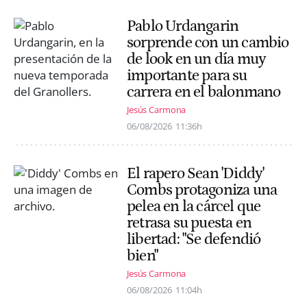
Pablo Urdangarin
sorprende con un cambio
de look en un día muy
importante para su
carrera en el balonmano
Jesús Carmona
06/08/2026
11:36h
El rapero Sean 'Diddy'
Combs protagoniza una
pelea en la cárcel que
retrasa su puesta en
libertad: "Se defendió
bien"
Jesús Carmona
06/08/2026
11:04h