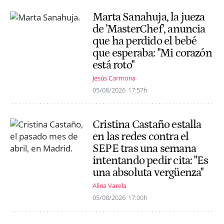
Marta Sanahuja, la jueza
de 'MasterChef', anuncia
que ha perdido el bebé
que esperaba: "Mi corazón
está roto"
Jesús Carmona
05/08/2026
17:57h
Cristina Castaño estalla
en las redes contra el
SEPE tras una semana
intentando pedir cita: "Es
una absoluta vergüenza"
Alina Varela
05/08/2026
17:00h