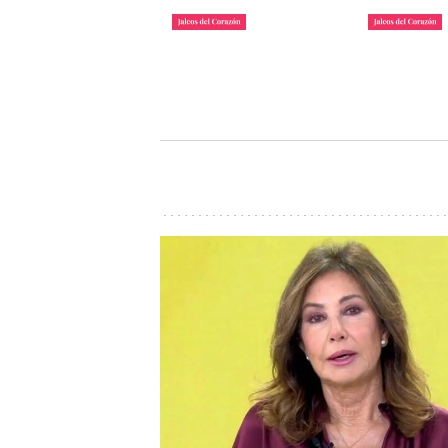
La lista de famosos
Carlos III y
morosos que deben
Camilla lle
dinero a Hacienda
inauguraci
John Reyes
John Reyes