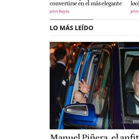
convertirse en el más elegante
loo
John Reyes
John
LO MÁS LEÍDO
Manuel Piñera, el anfit