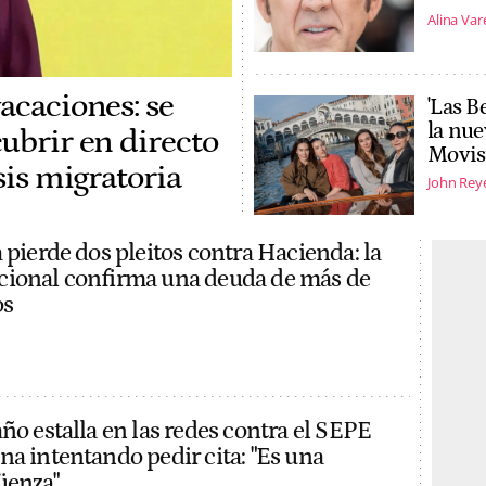
Alina Var
acaciones: se
'Las B
la nue
cubrir en directo
Movist
sis migratoria
John Rey
 pierde dos pleitos contra Hacienda: la
cional confirma una deuda de más de
os
ño estalla en las redes contra el SEPE
na intentando pedir cita: "Es una
üenza"