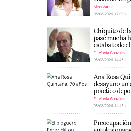
Alina Varela
05/08/2026
17:00h
Chiquito de l
pasé mucha ha
estaba todo el 
Estefanía González
05/08/2026
14:45h
Ana Rosa Quin
desayuno un ca
practico depo
Estefanía González
05/08/2026
14:45h
Preocupación 
autolesionars