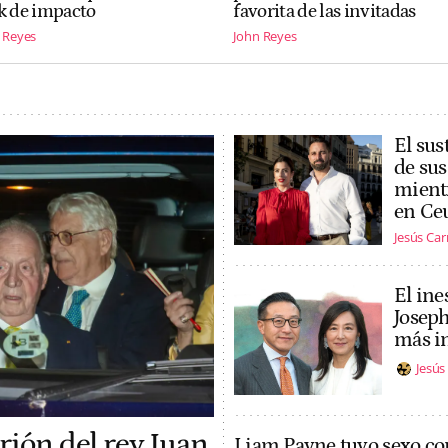
k de impacto
favorita de las invitadas
 Reyes
John Reyes
El sus
de sus
mientr
en Ce
Jesús Ca
El ine
Joseph
más in
Jesú
rión del rey Juan
Liam Payne tuvo sexo co