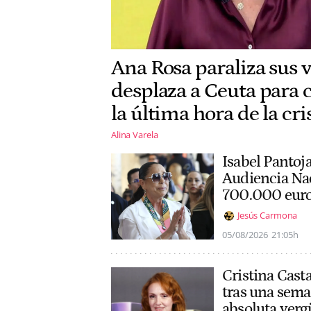
Ana Rosa paraliza sus v
desplaza a Ceuta para 
la última hora de la cri
Alina Varela
Isabel Pantoja
Audiencia Na
700.000 eur
Jesús Carmona
05/08/2026
21:05h
Cristina Casta
tras una sema
absoluta verg