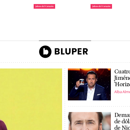
 la reina
Irene Rosales y Kiko
Tom Holland y Zen
gando a la
Rivera, enfrentados por
revoluciona Madrid
ón de Ascot
una campaña
son marido y mujer
John Reyes
Agencias
Cuatro
Jiméne
'Horiz
Alba Alm
Deman
de dól
de Nic