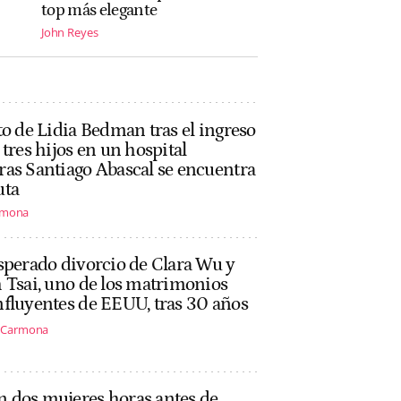
top más elegante
John Reyes
to de Lidia Bedman tras el ingreso
 tres hijos en un hospital
as Santiago Abascal se encuentra
uta
rmona
sperado divorcio de Clara Wu y
 Tsai, uno de los matrimonios
fluyentes de EEUU, tras 30 años
s Carmona
n dos mujeres horas antes de