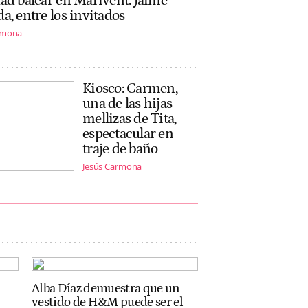
ad balear en Marivent: Jaime
a, entre los invitados
rmona
Kiosco: Carmen,
una de las hijas
mellizas de Tita,
espectacular en
traje de baño
Jesús Carmona
Alba Díaz demuestra que un
vestido de H&M puede ser el