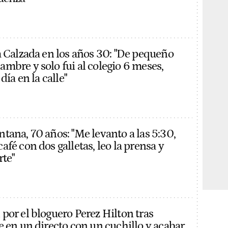
a Calzada en los años 30: "De pequeño
mbre y solo fui al colegio 6 meses,
día en la calle"
tana, 70 años: "Me levanto a las 5:30,
fé con dos galletas, leo la prensa y
rte"
por el bloguero Perez Hilton tras
e en un directo con un cuchillo y acabar