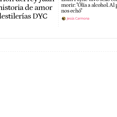
morir: "Olía a alcohol. Al
historia de amor
nos echó"
destilerías DYC
Jesús Carmona