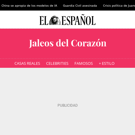
China se apropia de los modelos de IA
Guardia Civil asesinada
Crisis política de Ju
CASAS REALES
CELEBRITIES
FAMOSOS
+ ESTILO