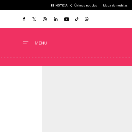
ES NOTICIA:
Últimas noticias
Mapa de noticias