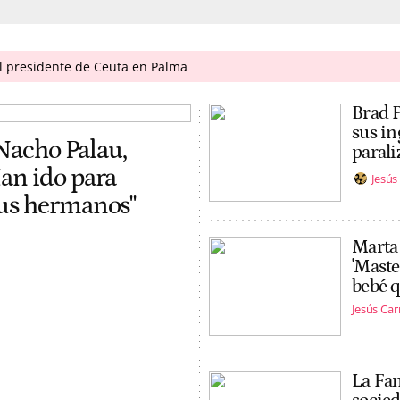
al presidente de Ceuta en Palma
Brad P
sus in
 Nacho Palau,
parali
an ido para
Jesú
sus hermanos"
Marta 
'Maste
bebé 
Jesús Ca
La Fam