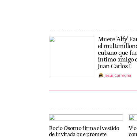
Muere 'Alfy' Fa
el multimillon
cubano que fu
íntimo amigo 
Juan Carlos I
Jesús Carmona
Rocío Osorno firma el vestido
Vio
de invitada que promete
con