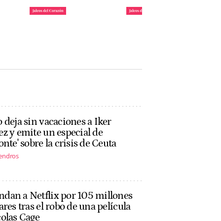
daya
Requisitos para ser uno
María Pombo y Pablo
: ya
de los invitados de 'La
Castellano ponen fecha
Casita' de Bad Bunny
a su mudanza a Miami
John Reyes
John Reyes
 deja sin vacaciones a Iker
z y emite un especial de
onte' sobre la crisis de Ceuta
endros
dan a Netflix por 105 millones
ares tras el robo de una película
olas Cage