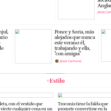
socied
Anglad
Jesús Ca
njul,
Ponce y Soria, más
ario
alejados que nunca
e
este verano: él,
de
trabajando y ella,
"con amigas"
Jesús Carmona
+Estilo
leta, con el vestido que
Troconis tiene la falda que
vierte cualquier cena en un
promete convertirse en la