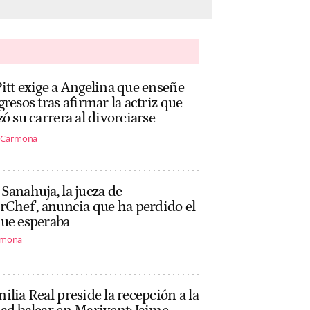
itt exige a Angelina que enseñe
gresos tras afirmar la actriz que
zó su carrera al divorciarse
s Carmona
Sanahuja, la jueza de
rChef', anuncia que ha perdido el
que esperaba
rmona
ilia Real preside la recepción a la