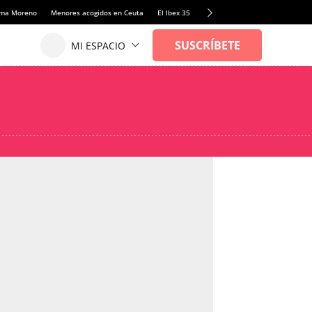
anma Moreno
Menores acogidos en Ceuta
El Ibex 35
Llamadas de alerta Sánchez