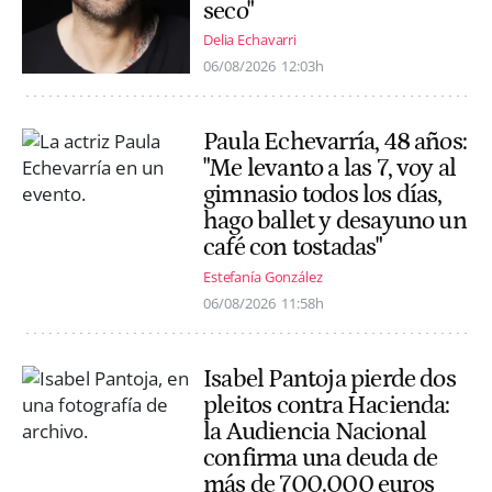
seco"
Delia Echavarri
06/08/2026
12:03h
Paula Echevarría, 48 años:
"Me levanto a las 7, voy al
gimnasio todos los días,
hago ballet y desayuno un
café con tostadas"
Estefanía González
06/08/2026
11:58h
Isabel Pantoja pierde dos
pleitos contra Hacienda:
la Audiencia Nacional
confirma una deuda de
más de 700.000 euros