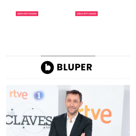
La lista de famosos
Carlos III y la reina
morosos que deben
Camilla llegando a la
dinero a Hacienda
inauguración de Ascot
John Reyes
John Reyes