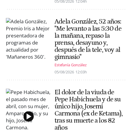
05/08/2026
12:04h
Adela González, 52 años:
"Me levanto a las 5:30 de
la mañana, repaso la
prensa, desayuno y,
después de la tele, voy al
gimnasio"
Estefanía González
05/08/2026
12:03h
El dolor de la viuda de
Pepe Habichuela y de su
único hijo, Josemi
Carmona (ex de Ketama),
tras su muerte a los 82
años