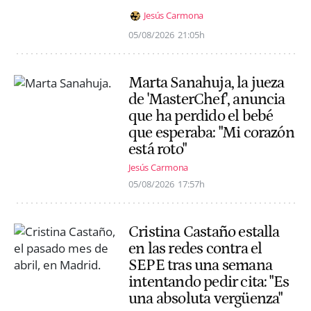
Jesús Carmona
05/08/2026
21:05h
Marta Sanahuja, la jueza
de 'MasterChef', anuncia
que ha perdido el bebé
que esperaba: "Mi corazón
está roto"
Jesús Carmona
05/08/2026
17:57h
Cristina Castaño estalla
en las redes contra el
SEPE tras una semana
intentando pedir cita: "Es
una absoluta vergüenza"