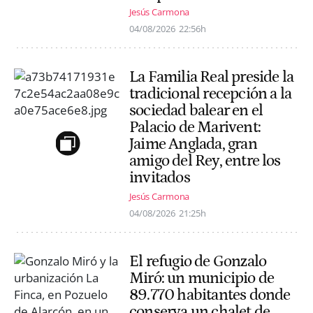
Jesús Carmona
04/08/2026
22:56h
La Familia Real preside la
tradicional recepción a la
sociedad balear en el
Palacio de Marivent:
Jaime Anglada, gran
amigo del Rey, entre los
invitados
Jesús Carmona
04/08/2026
21:25h
El refugio de Gonzalo
Miró: un municipio de
89.770 habitantes donde
conserva un chalet de