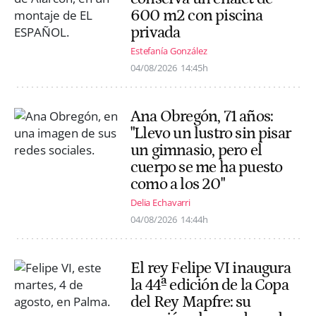
600 m2 con piscina
privada
Estefanía González
04/08/2026
14:45h
Ana Obregón, 71 años:
"Llevo un lustro sin pisar
un gimnasio, pero el
cuerpo se me ha puesto
como a los 20"
Delia Echavarri
04/08/2026
14:44h
El rey Felipe VI inaugura
la 44ª edición de la Copa
del Rey Mapfre: su