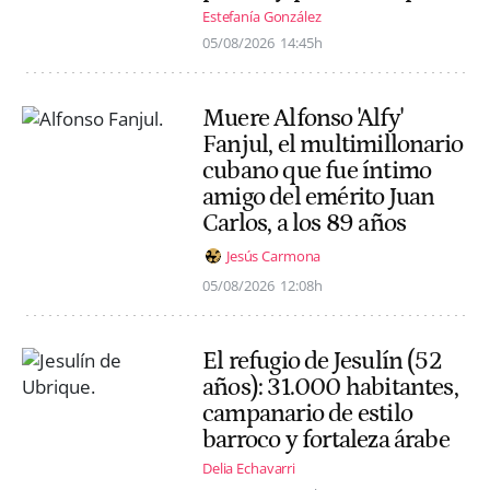
Estefanía González
05/08/2026
14:45h
Muere Alfonso 'Alfy'
Fanjul, el multimillonario
cubano que fue íntimo
amigo del emérito Juan
Carlos, a los 89 años
Jesús Carmona
05/08/2026
12:08h
El refugio de Jesulín (52
años): 31.000 habitantes,
campanario de estilo
barroco y fortaleza árabe
Delia Echavarri