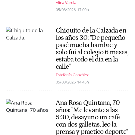
Alina Varela
05/08/2026
17:00h
Chiquito de la Calzada en
los años 30: "De pequeño
pasé mucha hambre y
solo fui al colegio 6 meses,
estaba todo el día en la
calle"
Estefanía González
05/08/2026
14:45h
Ana Rosa Quintana, 70
años: "Me levanto a las
5:30, desayuno un café
con dos galletas, leo la
prensa y practico deporte"