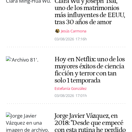
Clara Wu y Joseph Tsai,
uno de los matrimonios
más influyentes de EEUU,
tras 30 años de amor
Jesús Carmona
03/08/2026
17:16h
Hoy en Netflix: uno de los
mayores éxitos de ciencia
ficción y terror con tan
solo 1 temporada
Estefanía González
03/08/2026
17:01h
Jorge Javier Vázquez, en
2018: "Desde que empecé
con esta rutina he perdido