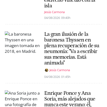
estrecho vínculo con la
isla
Jesús Carmona
04/08/2026
09:40h
La gran ilusión de la
baronesa Thyssen en
plena recuperación de su
neumonía: "Va a escribir
sus memorias. Está
animada"
Jesús Carmona
04/08/2026
01:45h
Enrique Ponce y Ana
Soria, más alejados que
nunca este verano: él,