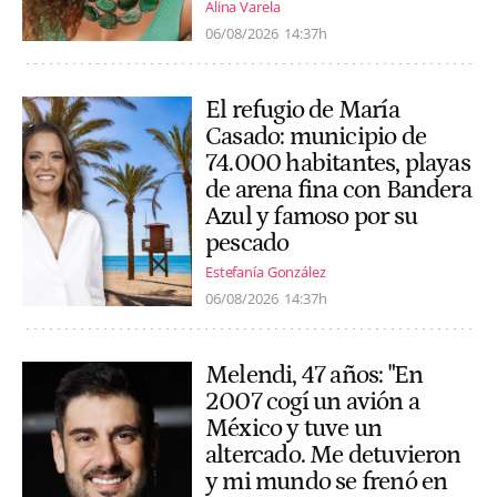
Alina Varela
06/08/2026
14:37h
El refugio de María
Casado: municipio de
74.000 habitantes, playas
de arena fina con Bandera
Azul y famoso por su
pescado
Estefanía González
06/08/2026
14:37h
Melendi, 47 años: "En
2007 cogí un avión a
México y tuve un
altercado. Me detuvieron
y mi mundo se frenó en