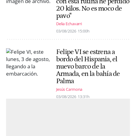
con esta rutina he perdido
20 kilos. No es moco de
pavo"
Delia Echavarri
03/08/2026
15:00h
Felipe VI se estrena a
bordo del Hispania, el
nuevo barco de la
Armada, en la bahía de
Palma
Jesús Carmona
03/08/2026
13:31h