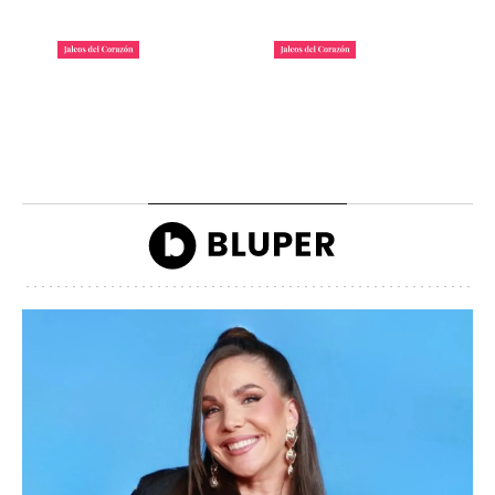
La lista de famosos
Carlos III y la reina
morosos que deben
Camilla llegando a la
dinero a Hacienda
inauguración de Ascot
John Reyes
John Reyes