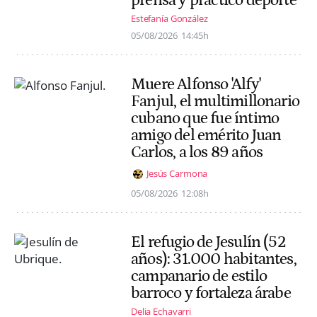
prensa y practico deporte"
Estefanía González
05/08/2026
14:45h
Muere Alfonso 'Alfy'
Fanjul, el multimillonario
cubano que fue íntimo
amigo del emérito Juan
Carlos, a los 89 años
Jesús Carmona
05/08/2026
12:08h
El refugio de Jesulín (52
años): 31.000 habitantes,
campanario de estilo
barroco y fortaleza árabe
Delia Echavarri