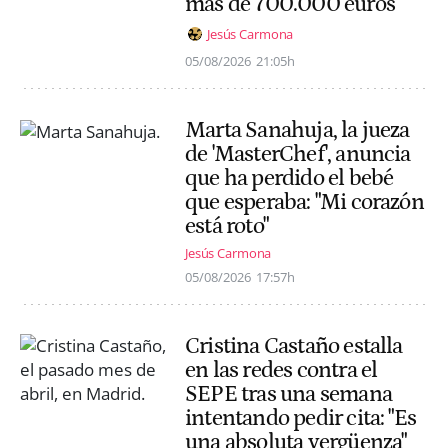
más de 700.000 euros
Jesús Carmona
05/08/2026
21:05h
Marta Sanahuja, la jueza
de 'MasterChef', anuncia
que ha perdido el bebé
que esperaba: "Mi corazón
está roto"
Jesús Carmona
05/08/2026
17:57h
Cristina Castaño estalla
en las redes contra el
SEPE tras una semana
intentando pedir cita: "Es
una absoluta vergüenza"