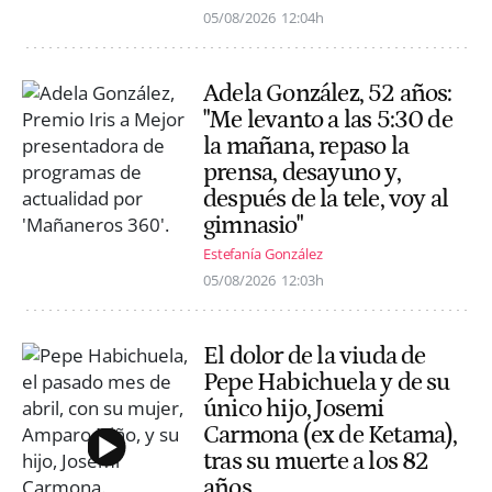
05/08/2026
12:04h
Adela González, 52 años:
"Me levanto a las 5:30 de
la mañana, repaso la
prensa, desayuno y,
después de la tele, voy al
gimnasio"
Estefanía González
05/08/2026
12:03h
El dolor de la viuda de
Pepe Habichuela y de su
único hijo, Josemi
Carmona (ex de Ketama),
tras su muerte a los 82
años