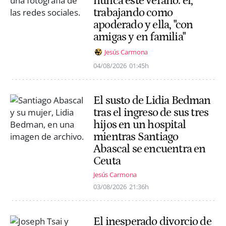
nunca este verano: él,
trabajando como
apoderado y ella, "con
amigas y en familia"
Jesús Carmona
04/08/2026
01:45h
El susto de Lidia Bedman
tras el ingreso de sus tres
hijos en un hospital
mientras Santiago
Abascal se encuentra en
Ceuta
Jesús Carmona
03/08/2026
21:36h
El inesperado divorcio de