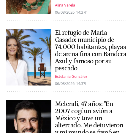
Alina Varela
06/08/2026
14:37h
El refugio de María
Casado: municipio de
74.000 habitantes, playas
de arena fina con Bandera
Azul y famoso por su
pescado
Estefanía González
06/08/2026
14:37h
Melendi, 47 años: "En
2007 cogí un avión a
México y tuve un
altercado. Me detuvieron
y mi mundo se frenó en