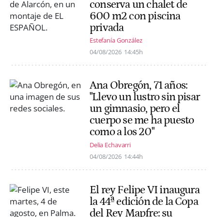
conserva un chalet de
600 m2 con piscina
privada
Estefanía González
04/08/2026
14:45h
Ana Obregón, 71 años:
"Llevo un lustro sin pisar
un gimnasio, pero el
cuerpo se me ha puesto
como a los 20"
Delia Echavarri
04/08/2026
14:44h
El rey Felipe VI inaugura
la 44ª edición de la Copa
del Rey Mapfre: su