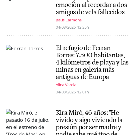
emoción al recordar a dos
amigos de vela fallecidos
Jesús Carmona
04/08/2026
12:35h
El refugio de Ferran
Torres: 7.500 habitantes,
4 kilómetros de playa y las
minas en galería más
antiguas de Europa
Alina Varela
04/08/2026
12:01h
Kira Miró, 46 años: "He
vivido y sigo viviendo la
presión por ser madre y
nadie sabe qué tipo de