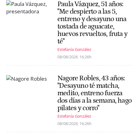
Paula Vázquez, 51 años:
"Me despierto a las 5,
entreno y desayuno una
tostada de aguacate,
huevos revueltos, fruta y
té"
Estefanía González
08/08/2026
16:26h
Nagore Robles, 43 años:
"Desayuno té matcha,
medito, entreno fuerza
dos días a la semana, hago
pilates y corro"
Estefanía González
08/08/2026
16:26h