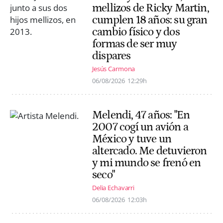
mellizos de Ricky Martin,
cumplen 18 años: su gran
cambio físico y dos
formas de ser muy
dispares
Jesús Carmona
06/08/2026
12:29h
Melendi, 47 años: "En
2007 cogí un avión a
México y tuve un
altercado. Me detuvieron
y mi mundo se frenó en
seco"
Delia Echavarri
06/08/2026
12:03h