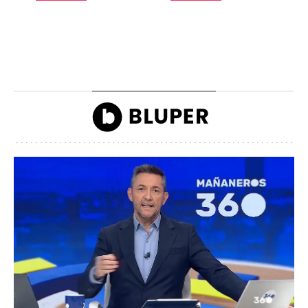
La lista de famosos
Carlos III y la reina
morosos que deben
Camilla llegando a la
dinero a Hacienda
inauguración de Ascot
John Reyes
John Reyes