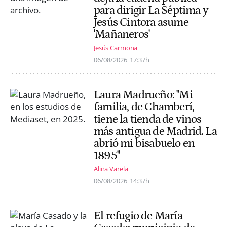
para dirigir La Séptima y
Jesús Cintora asume
'Mañaneros'
Jesús Carmona
06/08/2026
17:37h
Laura Madrueño: "Mi
familia, de Chamberí,
tiene la tienda de vinos
más antigua de Madrid. La
abrió mi bisabuelo en
1895"
Alina Varela
06/08/2026
14:37h
El refugio de María