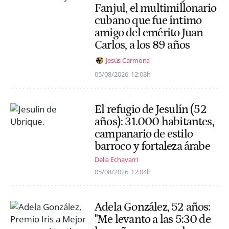
Fanjul, el multimillonario
cubano que fue íntimo
amigo del emérito Juan
Carlos, a los 89 años
Jesús Carmona
05/08/2026
12:08h
El refugio de Jesulín (52
años): 31.000 habitantes,
campanario de estilo
barroco y fortaleza árabe
Delia Echavarri
05/08/2026
12:04h
Adela González, 52 años:
"Me levanto a las 5:30 de