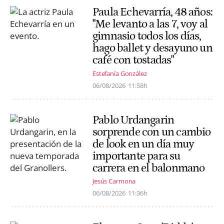
Paula Echevarría, 48 años:
"Me levanto a las 7, voy al
gimnasio todos los días,
hago ballet y desayuno un
café con tostadas"
Estefanía González
06/08/2026
11:58h
Pablo Urdangarin
sorprende con un cambio
de look en un día muy
importante para su
carrera en el balonmano
Jesús Carmona
06/08/2026
11:36h