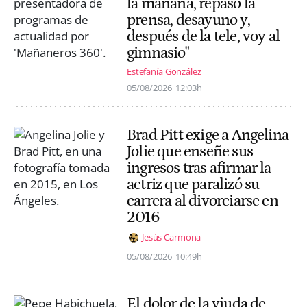
la mañana, repaso la
prensa, desayuno y,
después de la tele, voy al
gimnasio"
Estefanía González
05/08/2026
12:03h
Brad Pitt exige a Angelina
Jolie que enseñe sus
ingresos tras afirmar la
actriz que paralizó su
carrera al divorciarse en
2016
Jesús Carmona
05/08/2026
10:49h
El dolor de la viuda de