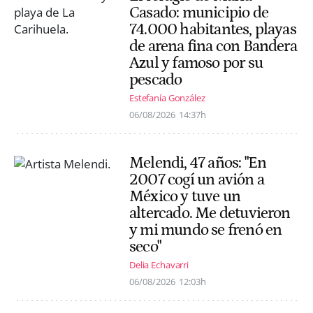
Casado: municipio de
74.000 habitantes, playas
de arena fina con Bandera
Azul y famoso por su
pescado
Estefanía González
06/08/2026
14:37h
Melendi, 47 años: "En
2007 cogí un avión a
México y tuve un
altercado. Me detuvieron
y mi mundo se frenó en
seco"
Delia Echavarri
06/08/2026
12:03h