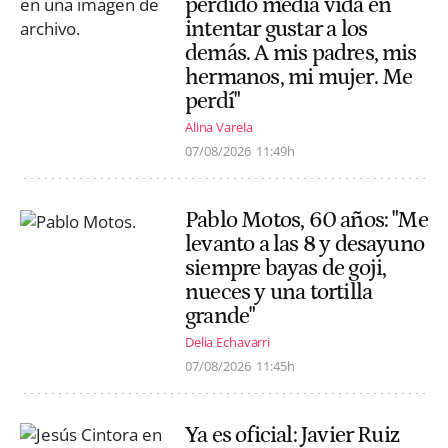
perdido media vida en
intentar gustar a los
demás. A mis padres, mis
hermanos, mi mujer. Me
perdí"
Alina Varela
07/08/2026
11:49h
Pablo Motos, 60 años: "Me
levanto a las 8 y desayuno
siempre bayas de goji,
nueces y una tortilla
grande"
Delia Echavarri
07/08/2026
11:45h
Ya es oficial: Javier Ruiz