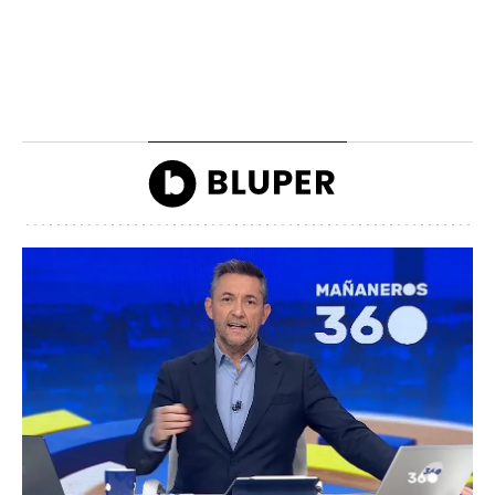
La lista de famosos
Carlos III y la reina
morosos que deben
Camilla llegando a la
dinero a Hacienda
inauguración de Ascot
John Reyes
John Reyes