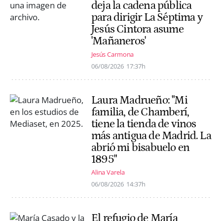
deja la cadena pública
para dirigir La Séptima y
Jesús Cintora asume
'Mañaneros'
Jesús Carmona
06/08/2026
17:37h
Laura Madrueño: "Mi
familia, de Chamberí,
tiene la tienda de vinos
más antigua de Madrid. La
abrió mi bisabuelo en
1895"
Alina Varela
06/08/2026
14:37h
El refugio de María