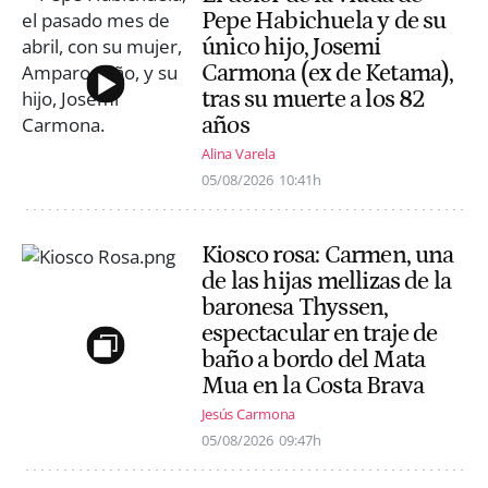
Pepe Habichuela y de su
único hijo, Josemi
Carmona (ex de Ketama),
tras su muerte a los 82
años
Alina Varela
05/08/2026
10:41h
Kiosco rosa: Carmen, una
de las hijas mellizas de la
baronesa Thyssen,
espectacular en traje de
baño a bordo del Mata
Mua en la Costa Brava
Jesús Carmona
05/08/2026
09:47h