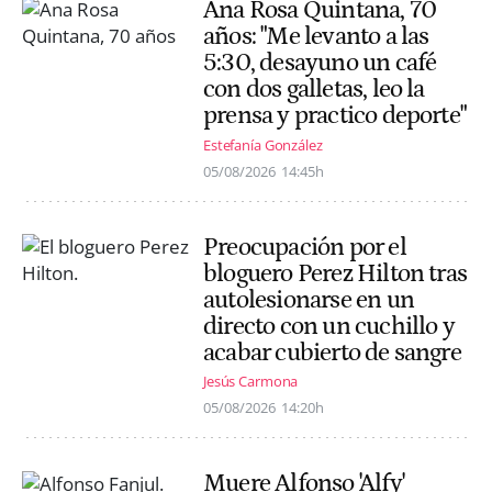
Ana Rosa Quintana, 70
años: "Me levanto a las
5:30, desayuno un café
con dos galletas, leo la
prensa y practico deporte"
Estefanía González
05/08/2026
14:45h
Preocupación por el
bloguero Perez Hilton tras
autolesionarse en un
directo con un cuchillo y
acabar cubierto de sangre
Jesús Carmona
05/08/2026
14:20h
Muere Alfonso 'Alfy'