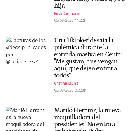
hija
Jesús Carmona
03/08/2026
11:22h
Una 'tiktoker' desata la
polémica durante la
entrada masiva en Ceuta:
"Me gustan, que vengan
aquí, que dejen entrar a
todos"
Cristina Muñiz
03/08/2026
06:28h
Mariló Herranz, la nueva
maquilladora del
presidente: "No entro a