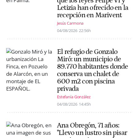
que los reyes Felipe VI y
Letizia han ofrecido en la
recepción en Marivent
Jesús Carmona
04/08/2026
22:56h
El refugio de Gonzalo
Miró: un municipio de
89.770 habitantes donde
conserva un chalet de
600 m2 con piscina
privada
Estefanía González
04/08/2026
14:45h
Ana Obregón, 71 años:
"Llevo un lustro sin pisar