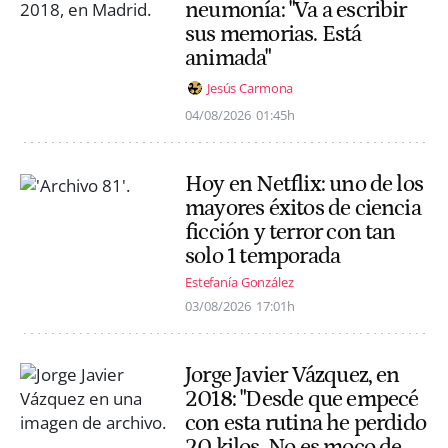
neumonía: "Va a escribir
sus memorias. Está
animada"
Jesús Carmona
04/08/2026
01:45h
Hoy en Netflix: uno de los
mayores éxitos de ciencia
ficción y terror con tan
solo 1 temporada
Estefanía González
03/08/2026
17:01h
Jorge Javier Vázquez, en
2018: "Desde que empecé
con esta rutina he perdido
20 kilos. No es moco de