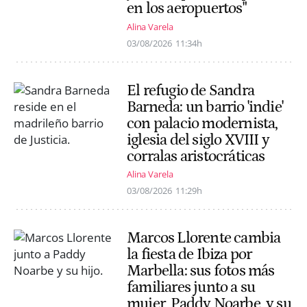
en los aeropuertos"
Alina Varela
03/08/2026
11:34h
El refugio de Sandra
Barneda: un barrio 'indie'
con palacio modernista,
iglesia del siglo XVIII y
corralas aristocráticas
Alina Varela
03/08/2026
11:29h
Marcos Llorente cambia
la fiesta de Ibiza por
Marbella: sus fotos más
familiares junto a su
mujer, Paddy Noarbe, y su