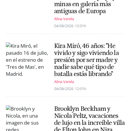
minas en galería más
antiguas de Europa
Alina Varela
04/08/2026
12:01h
Kira Miró, 46 años: "He
vivido y sigo viviendo la
presión por ser madre y
nadie sabe qué tipo de
batalla estás librando"
Alina Varela
04/08/2026
12:01h
Brooklyn Beckham y
Nicola Peltz, vacaciones
de lujo en la increíble villa
de Elton John en Niza,