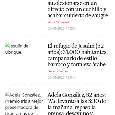
autolesionarse en un
directo con un cuchillo y
acabar cubierto de sangre
Jesús Carmona
05/08/2026
14:20h
El refugio de Jesulín (52
años): 31.000 habitantes,
campanario de estilo
barroco y fortaleza árabe
Delia Echavarri
05/08/2026
12:04h
Adela González, 52 años:
"Me levanto a las 5:30 de
la mañana, repaso la
prensa, desayuno y,