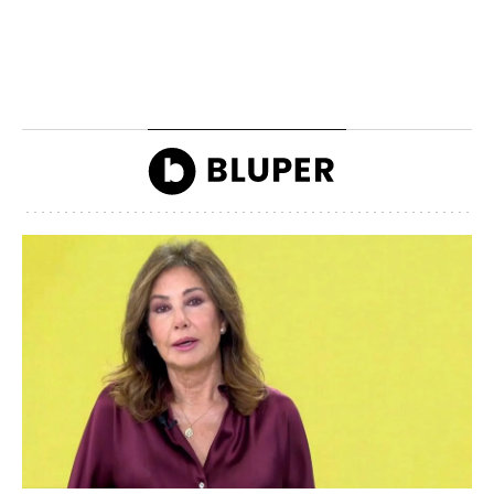
morosos que deben
Camilla llegando a la
dinero a Hacienda
inauguración de Ascot
John Reyes
John Reyes