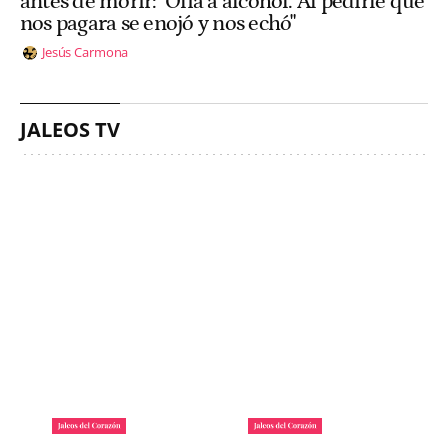
antes de morir: "Olía a alcohol. Al pedirle que
nos pagara se enojó y nos echó"
Jesús Carmona
JALEOS TV
La lista de famosos
Carlos III y la reina