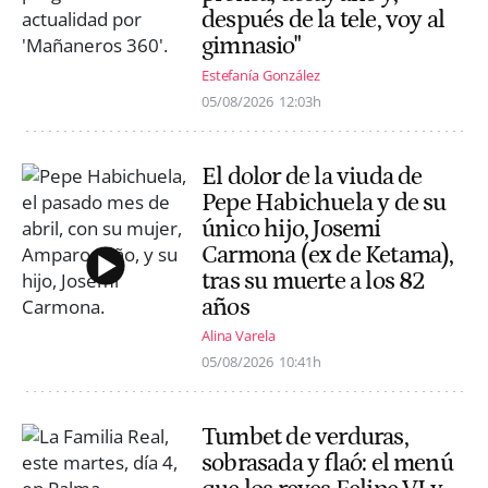
después de la tele, voy al
gimnasio"
Estefanía González
05/08/2026
12:03h
El dolor de la viuda de
Pepe Habichuela y de su
único hijo, Josemi
Carmona (ex de Ketama),
tras su muerte a los 82
años
Alina Varela
05/08/2026
10:41h
Tumbet de verduras,
sobrasada y flaó: el menú