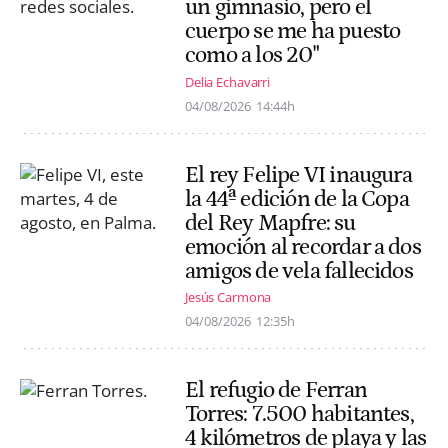
un gimnasio, pero el
cuerpo se me ha puesto
como a los 20"
Delia Echavarri
04/08/2026
14:44h
El rey Felipe VI inaugura
la 44ª edición de la Copa
del Rey Mapfre: su
emoción al recordar a dos
amigos de vela fallecidos
Jesús Carmona
04/08/2026
12:35h
El refugio de Ferran
Torres: 7.500 habitantes,
4 kilómetros de playa y las