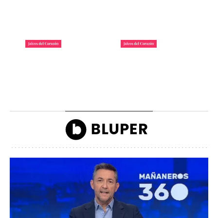
La lista de famosos
Carlos III y la reina
morosos que deben
Camilla llegando a la
dinero a Hacienda
inauguración de Ascot
John Reyes
John Reyes