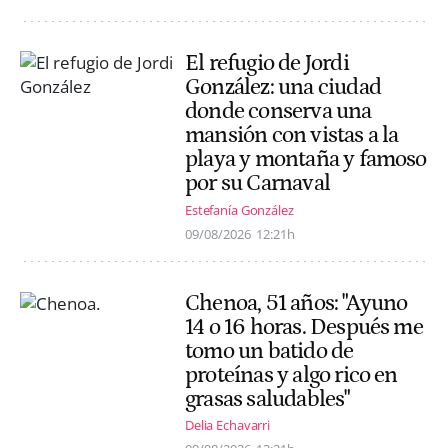
El refugio de Jordi
González: una ciudad
donde conserva una
mansión con vistas a la
playa y montaña y famoso
por su Carnaval
Estefanía González
09/08/2026
12:21h
Chenoa, 51 años: "Ayuno
14 o 16 horas. Después me
tomo un batido de
proteínas y algo rico en
grasas saludables"
Delia Echavarri