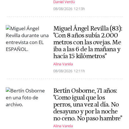
Daniel Verdú
08/08/2026
12:13h
Miguel Ángel Revilla (83):
"Con 8 años subía 2.000
metros con las ovejas. Me
iba a las 6 de la mañana y
hacía 15 kilómetros"
Alina Varela
08/08/2026
12:11h
Bertín Osborne, 71 años:
"Como igual que los
perros, una vez al día. No
desayuno y por la noche
no ceno. No paso hambre"
Alina Varela