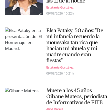
las 11 de la noche"
Estefanía González
09/08/2026
15:22h
Elsa Pataky, 50 años: "De
mi infancia recuerdo la
moussaka tan rica que
hacían mi abuela y mi
madre cuando eran
fiestas"
Estefanía González
09/08/2026
15:21h
Muere a los 45 años
Oihane Mateos, periodista
de Informativos de EITB
Alina Varela