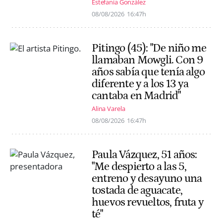
Estefanía González
08/08/2026
16:47h
Pitingo (45): "De niño me
llamaban Mowgli. Con 9
años sabía que tenía algo
diferente y a los 13 ya
cantaba en Madrid"
Alina Varela
08/08/2026
16:47h
Paula Vázquez, 51 años:
"Me despierto a las 5,
entreno y desayuno una
tostada de aguacate,
huevos revueltos, fruta y
té"