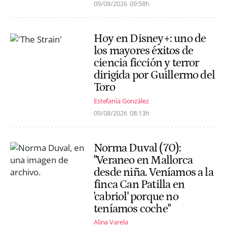
09/08/2026
09:58h
Hoy en Disney+: uno de
los mayores éxitos de
ciencia ficción y terror
dirigida por Guillermo del
Toro
Estefanía González
09/08/2026
08:13h
Norma Duval (70):
"Veraneo en Mallorca
desde niña. Veníamos a la
finca Can Patilla en
'cabriol' porque no
teníamos coche"
Alina Varela