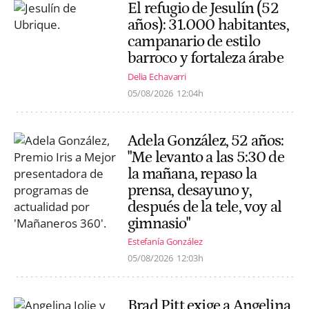
El refugio de Jesulín (52
años): 31.000 habitantes,
campanario de estilo
barroco y fortaleza árabe
Delia Echavarri
05/08/2026
12:04h
Adela González, 52 años:
"Me levanto a las 5:30 de
la mañana, repaso la
prensa, desayuno y,
después de la tele, voy al
gimnasio"
Estefanía González
05/08/2026
12:03h
Brad Pitt exige a Angelina