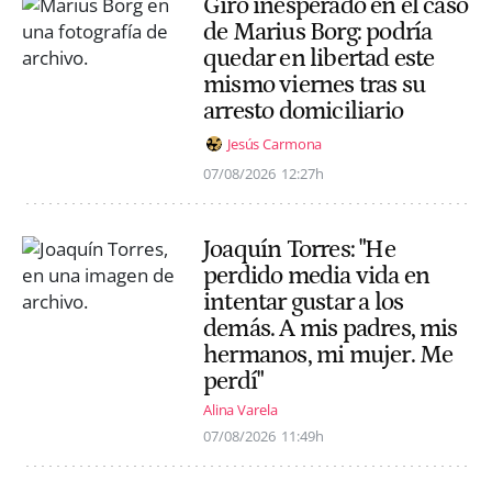
Giro inesperado en el caso
de Marius Borg: podría
quedar en libertad este
mismo viernes tras su
arresto domiciliario
Jesús Carmona
07/08/2026
12:27h
Joaquín Torres: "He
perdido media vida en
intentar gustar a los
demás. A mis padres, mis
hermanos, mi mujer. Me
perdí"
Alina Varela
07/08/2026
11:49h