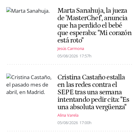
Marta Sanahuja, la jueza
de 'MasterChef', anuncia
que ha perdido el bebé
que esperaba: "Mi corazón
está roto"
Jesús Carmona
05/08/2026
17:57h
Cristina Castaño estalla
en las redes contra el
SEPE tras una semana
intentando pedir cita: "Es
una absoluta vergüenza"
Alina Varela
05/08/2026
17:00h