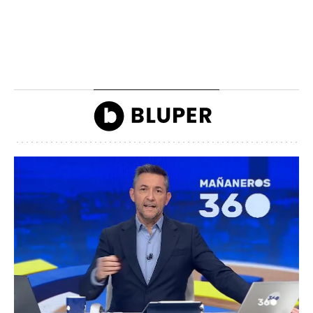
La lista de famosos
Carlos III y la reina
morosos que deben
Camilla llegando a la
dinero a Hacienda
inauguración de Ascot
John Reyes
John Reyes