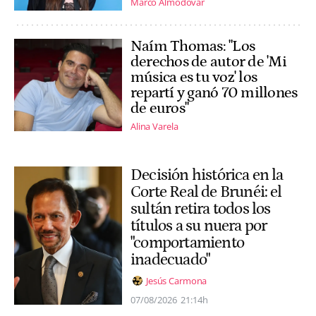
Marco Almodóvar
Naím Thomas: "Los
derechos de autor de 'Mi
música es tu voz' los
repartí y ganó 70 millones
de euros"
Alina Varela
Decisión histórica en la
Corte Real de Brunéi: el
sultán retira todos los
títulos a su nuera por
"comportamiento
inadecuado"
Jesús Carmona
07/08/2026
21:14h