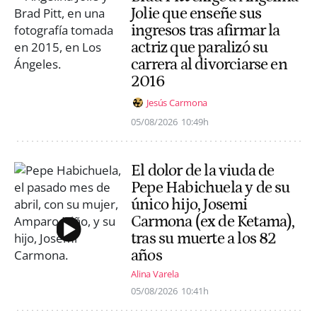
Jolie que enseñe sus
ingresos tras afirmar la
actriz que paralizó su
carrera al divorciarse en
2016
Jesús Carmona
05/08/2026
10:49h
El dolor de la viuda de
Pepe Habichuela y de su
único hijo, Josemi
Carmona (ex de Ketama),
tras su muerte a los 82
años
Alina Varela
05/08/2026
10:41h