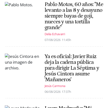
Pablo Motos, 60 años: "Me
levanto a las 8 y desayuno
siempre bayas de goji,
nueces y una tortilla
grande"
Delia Echavarri
07/08/2026
11:45h
Ya es oficial: Javier Ruiz
deja la cadena pública
para dirigir La Séptima y
Jesús Cintora asume
'Mañaneros'
Jesús Carmona
06/08/2026
17:37h