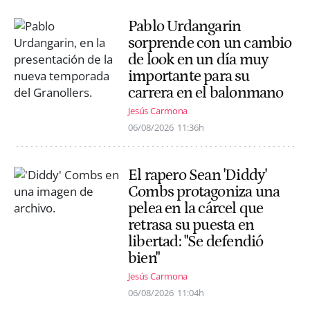
Pablo Urdangarin
sorprende con un cambio
de look en un día muy
importante para su
carrera en el balonmano
Jesús Carmona
06/08/2026
11:36h
El rapero Sean 'Diddy'
Combs protagoniza una
pelea en la cárcel que
retrasa su puesta en
libertad: "Se defendió
bien"
Jesús Carmona
06/08/2026
11:04h