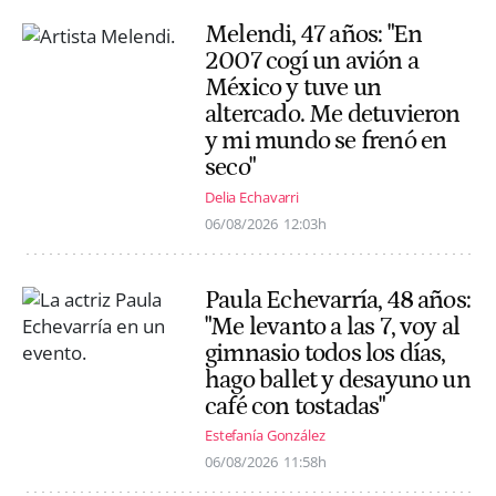
Melendi, 47 años: "En
2007 cogí un avión a
México y tuve un
altercado. Me detuvieron
y mi mundo se frenó en
seco"
Delia Echavarri
06/08/2026
12:03h
Paula Echevarría, 48 años:
"Me levanto a las 7, voy al
gimnasio todos los días,
hago ballet y desayuno un
café con tostadas"
Estefanía González
06/08/2026
11:58h