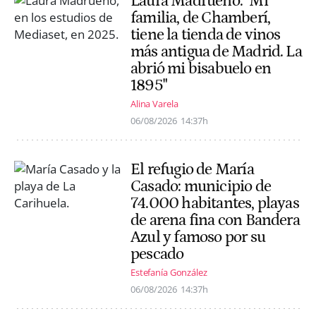
Laura Madrueño: "Mi
familia, de Chamberí,
tiene la tienda de vinos
más antigua de Madrid. La
abrió mi bisabuelo en
1895"
Alina Varela
06/08/2026
14:37h
El refugio de María
Casado: municipio de
74.000 habitantes, playas
de arena fina con Bandera
Azul y famoso por su
pescado
Estefanía González
06/08/2026
14:37h