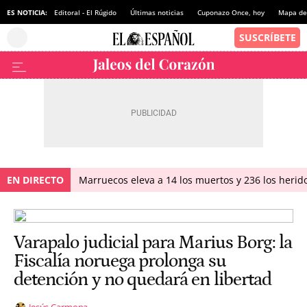
ES NOTICIA:
Editoral - El Rúgido
Últimas noticias
Cuponazo Once, hoy
Mapa de 
EN DIRECTO
Marruecos eleva a 14 los muertos y 236 los herido
Varapalo judicial para Marius Borg: la
Fiscalía noruega prolonga su
detención y no quedará en libertad
Jesús Carmona