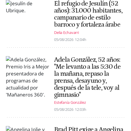
El refugio de Jesulín (52
años): 31.000 habitantes,
campanario de estilo
barroco y fortaleza árabe
Delia Echavarri
05/08/2026
12:04h
Adela González, 52 años:
"Me levanto a las 5:30 de
la mañana, repaso la
prensa, desayuno y,
después de la tele, voy al
gimnasio"
Estefanía González
05/08/2026
12:03h
Brad Pitt exige a Angelina