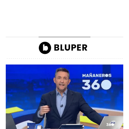
La lista de famosos
Carlos III y la reina
morosos que deben
Camilla llegando a la
dinero a Hacienda
inauguración de Ascot
John Reyes
John Reyes