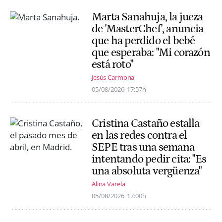
Marta Sanahuja, la jueza
de 'MasterChef', anuncia
que ha perdido el bebé
que esperaba: "Mi corazón
está roto"
Jesús Carmona
05/08/2026
17:57h
Cristina Castaño estalla
en las redes contra el
SEPE tras una semana
intentando pedir cita: "Es
una absoluta vergüenza"
Alina Varela
05/08/2026
17:00h