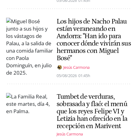
05/08/2026
01:45h
Los hijos de Nacho Palau
están veraneando en
Andorra: "Han ido para
conocer dónde vivirán sus
hermanos con Miguel
Bosé"
Jesús Carmona
05/08/2026
01:45h
Tumbet de verduras,
sobrasada y flaó: el menú
que los reyes Felipe VI y
Letizia han ofrecido en la
recepción en Marivent
Jesús Carmona