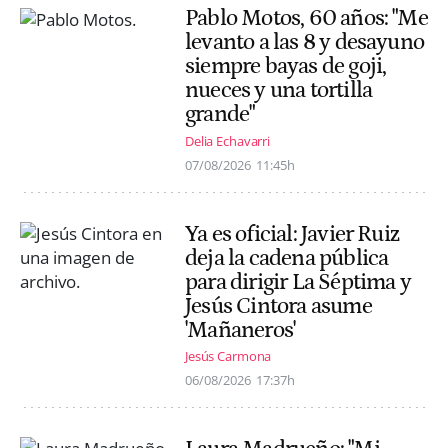
Pablo Motos, 60 años: "Me
levanto a las 8 y desayuno
siempre bayas de goji,
nueces y una tortilla
grande"
Delia Echavarri
07/08/2026
11:45h
Ya es oficial: Javier Ruiz
deja la cadena pública
para dirigir La Séptima y
Jesús Cintora asume
'Mañaneros'
Jesús Carmona
06/08/2026
17:37h