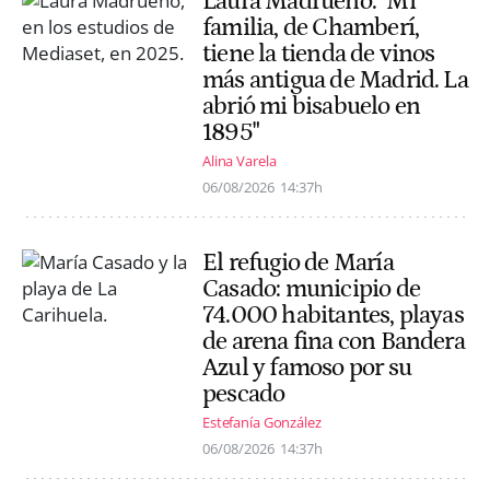
Laura Madrueño: "Mi
familia, de Chamberí,
tiene la tienda de vinos
más antigua de Madrid. La
abrió mi bisabuelo en
1895"
Alina Varela
06/08/2026
14:37h
El refugio de María
Casado: municipio de
74.000 habitantes, playas
de arena fina con Bandera
Azul y famoso por su
pescado
Estefanía González
06/08/2026
14:37h