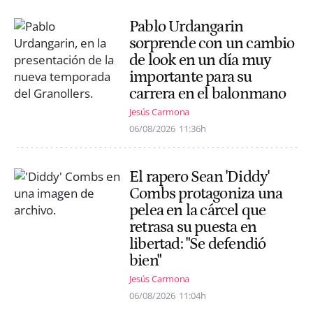
Pablo Urdangarin
sorprende con un cambio
de look en un día muy
importante para su
carrera en el balonmano
Jesús Carmona
06/08/2026
11:36h
El rapero Sean 'Diddy'
Combs protagoniza una
pelea en la cárcel que
retrasa su puesta en
libertad: "Se defendió
bien"
Jesús Carmona
06/08/2026
11:04h