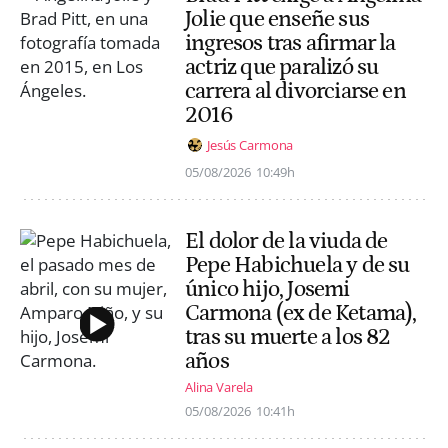
Jolie que enseñe sus
ingresos tras afirmar la
actriz que paralizó su
carrera al divorciarse en
2016
Jesús Carmona
05/08/2026
10:49h
El dolor de la viuda de
Pepe Habichuela y de su
único hijo, Josemi
Carmona (ex de Ketama),
tras su muerte a los 82
años
Alina Varela
05/08/2026
10:41h