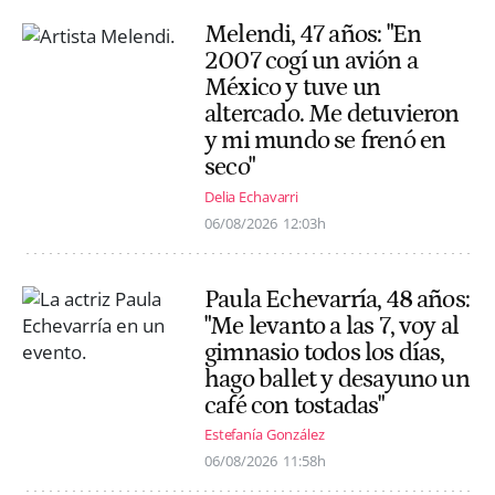
Melendi, 47 años: "En
2007 cogí un avión a
México y tuve un
altercado. Me detuvieron
y mi mundo se frenó en
seco"
Delia Echavarri
06/08/2026
12:03h
Paula Echevarría, 48 años:
"Me levanto a las 7, voy al
gimnasio todos los días,
hago ballet y desayuno un
café con tostadas"
Estefanía González
06/08/2026
11:58h