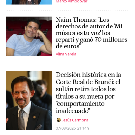
Marco Almodóvar
Naím Thomas: "Los
derechos de autor de 'Mi
música es tu voz' los
repartí y ganó 70 millones
de euros"
Alina Varela
Decisión histórica en la
Corte Real de Brunéi: el
sultán retira todos los
títulos a su nuera por
"comportamiento
inadecuado"
Jesús Carmona
07/08/2026
21:14h