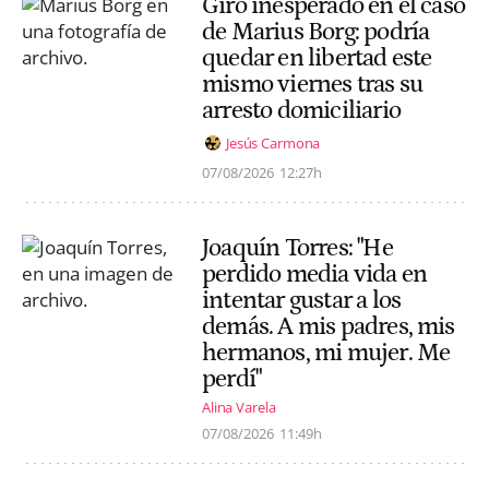
Giro inesperado en el caso
de Marius Borg: podría
quedar en libertad este
mismo viernes tras su
arresto domiciliario
Jesús Carmona
07/08/2026
12:27h
Joaquín Torres: "He
perdido media vida en
intentar gustar a los
demás. A mis padres, mis
hermanos, mi mujer. Me
perdí"
Alina Varela
07/08/2026
11:49h