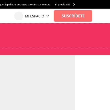
que España le entregue a todos sus menas
El precio del alquiler de vivienda baja por pri