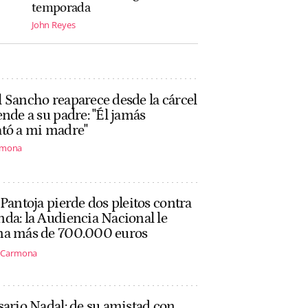
temporada
John Reyes
 Sancho reaparece desde la cárcel
ende a su padre: "Él jamás
ató a mi madre"
rmona
 Pantoja pierde dos pleitos contra
da: la Audiencia Nacional le
ma más de 700.000 euros
s Carmona
sario Nadal: de su amistad con