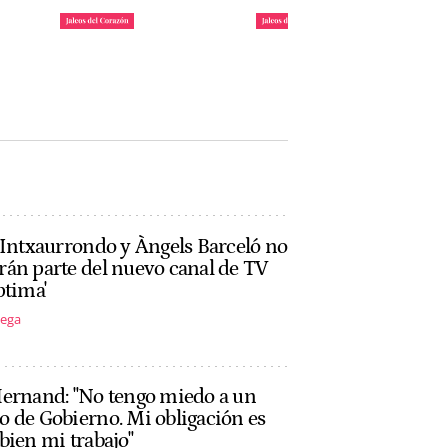
daya
Requisitos para ser uno
María Pombo y Pablo
: ya
de los invitados de 'La
Castellano ponen fecha
Casita' de Bad Bunny
a su mudanza a Miami
John Reyes
John Reyes
 Intxaurrondo y Àngels Barceló no
án parte del nuevo canal de TV
ptima'
tega
Hernand: "No tengo miedo a un
 de Gobierno. Mi obligación es
bien mi trabajo"