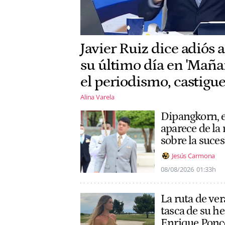
Javier Ruiz dice adiós 
su último día en 'Maña
el periodismo, castigue
Alina Varela
Dipangkorn, el
aparece de la
sobre la suce
Jesús Carmona
08/08/2026
01:33h
La ruta de ver
tasca de su h
Enrique Ponc