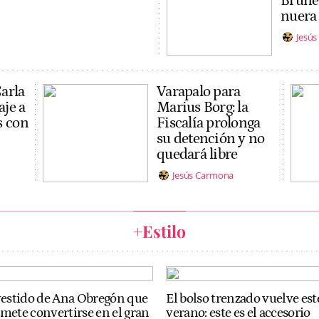
Brunéi:
nuera 
Jesú
Carla
Varapalo para
je a
Marius Borg: la
s con
Fiscalía prolonga
su detención y no
quedará libre
Jesús Carmona
+Estilo
vestido de Ana Obregón que
El bolso trenzado vuelve est
mete convertirse en el gran
verano: este es el accesorio