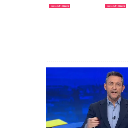
La lista de famosos
Carlos III y
morosos que deben
Camilla lle
dinero a Hacienda
inauguraci
John Reyes
John Reyes