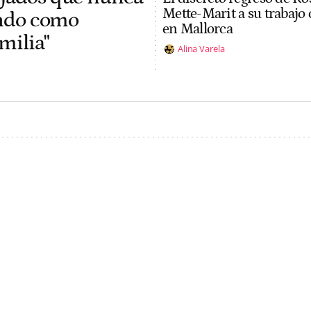
Mette-Marit a su trabajo 
jando como
en Mallorca
milia"
Alina Varela