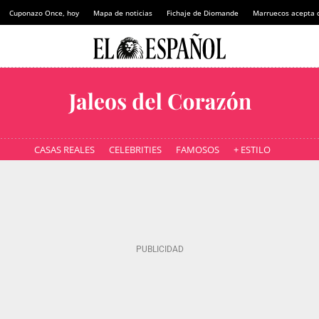
Cuponazo Once, hoy
Mapa de noticias
Fichaje de Diomande
Marruecos acepta 
CASAS REALES
CELEBRITIES
FAMOSOS
+ ESTILO