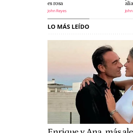
es rosa
ali
John Reyes
John
LO MÁS LEÍDO
Enrique y Ana, más al