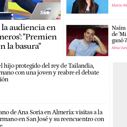
Marco A
a la audiencia en
Naím 
de 'Mi
neros': "Premien
ganó 7
n la basura"
Alina Var
 hijo protegido del rey de Tailandia,
 mano con una joven y reabre el debate
sión
ano de Ana Soria en Almería: visitas a la
ermano en San José y su reencuentro con
e