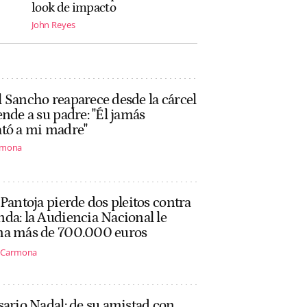
look de impacto
John Reyes
 Sancho reaparece desde la cárcel
ende a su padre: "Él jamás
ató a mi madre"
rmona
 Pantoja pierde dos pleitos contra
da: la Audiencia Nacional le
ma más de 700.000 euros
s Carmona
sario Nadal: de su amistad con