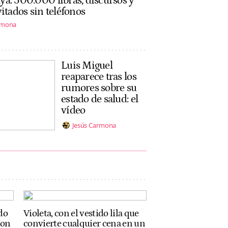
a: 500.000 libras, discursos y
vitados sin teléfonos
rmona
Luis Miguel
reaparece tras los
rumores sobre su
estado de salud: el
vídeo
Jesús Carmona
do
Violeta, con el vestido lila que
con
convierte cualquier cena en un