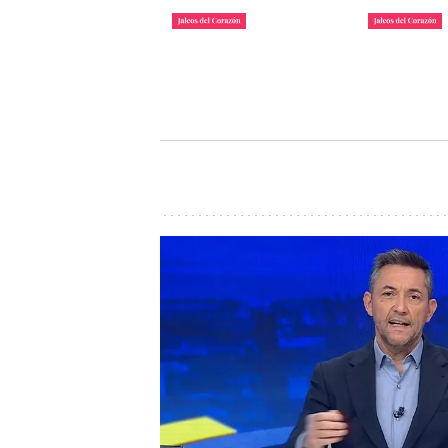
La lista de famosos
Carlos III y
morosos que deben
Camilla lle
dinero a Hacienda
inauguraci
John Reyes
John Reyes