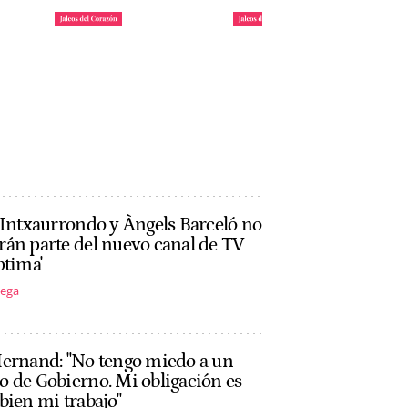
daya
Requisitos para ser uno
María Pombo y Pablo
: ya
de los invitados de 'La
Castellano ponen fecha
Casita' de Bad Bunny
a su mudanza a Miami
John Reyes
John Reyes
 Intxaurrondo y Àngels Barceló no
án parte del nuevo canal de TV
ptima'
tega
Hernand: "No tengo miedo a un
 de Gobierno. Mi obligación es
bien mi trabajo"