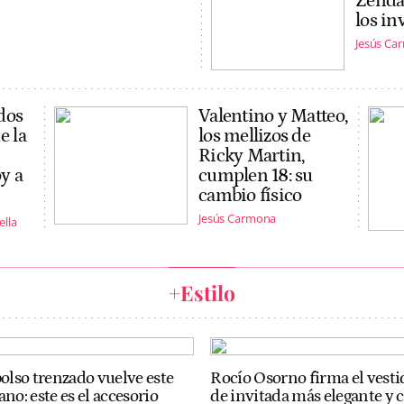
Zenday
los in
Jesús Ca
dos
Valentino y Matteo,
e la
los mellizos de
Ricky Martin,
y a
cumplen 18: su
cambio físico
Jesús Carmona
lla
+Estilo
bolso trenzado vuelve este
Rocío Osorno firma el vesti
ano: este es el accesorio
de invitada más elegante y 