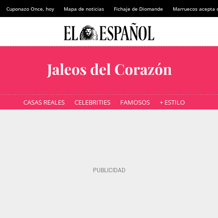
Cuponazo Once, hoy
Mapa de noticias
Fichaje de Diomande
Marruecos acepta 
CASAS REALES
CELEBRITIES
FAMOSOS
+ ESTILO