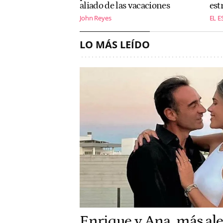
aliado de las vacaciones
est
John Reyes
EL E
LO MÁS LEÍDO
Enrique y Ana, más al