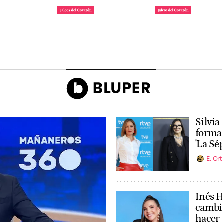
 la reina
Irene Rosales y Kiko
Tom Holland y Zen
gando a la
Rivera, enfrentados por
revoluciona Madrid
ón de Ascot
una campaña
son marido y mujer
John Reyes
Agencias
Silvia
formar
'La Sé
E. Or
Inés 
cambio
hacer 