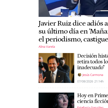
Javier Ruiz dice adiós 
su último día en 'Maña
el periodismo, castigue
Alina Varela
Decisión histó
retira todos l
inadecuado"
Jesús Carmona
07/08/2026
21:14h
Hoy en Prime 
ciencia ficció
Estefanía González