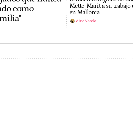
Mette-Marit a su trabajo 
jando como
en Mallorca
milia"
Alina Varela