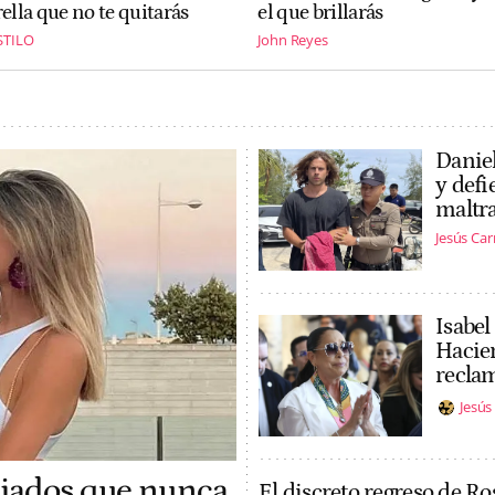
rella que no te quitarás
el que brillarás
STILO
John Reyes
Daniel
y defi
maltr
Jesús Ca
Isabel
Hacien
recla
Jesú
ejados que nunca
El discreto regreso de Ro