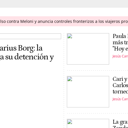
so contra Meloni y anuncia controles fronterizos a los viajeros pro
Paula
más tr
rius Borg: la
"Hoy e
a su detención y
Jesús Ca
Cari y
Carlos
torneo
Jesús Ca
La gra