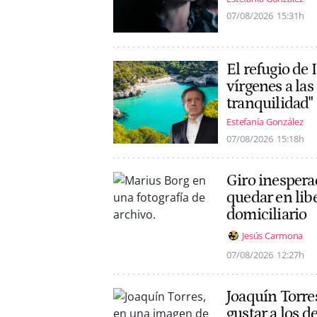
07/08/2026
15:31h
El refugio de 
vírgenes a la
tranquilidad"
Estefanía González
07/08/2026
15:18h
Giro inespera
quedar en lib
domiciliario
Jesús Carmona
07/08/2026
12:27h
Joaquín Torre
gustar a los 