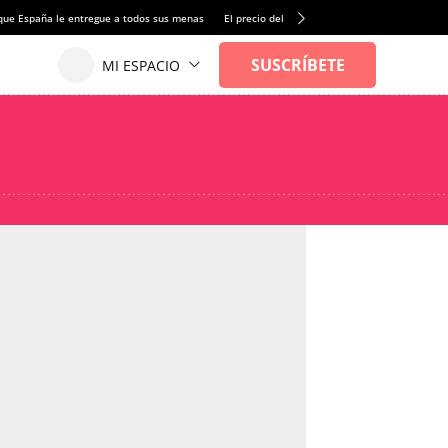
que España le entregue a todos sus menas
El precio del alquiler de vivienda baja por pri