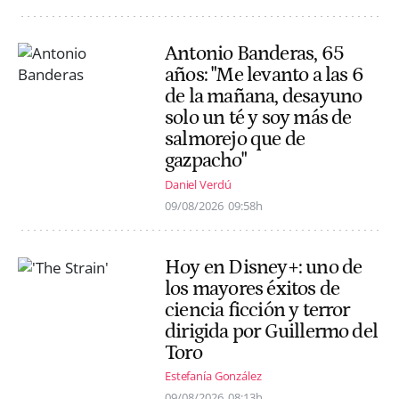
Antonio Banderas, 65
años: "Me levanto a las 6
de la mañana, desayuno
solo un té y soy más de
salmorejo que de
gazpacho"
Daniel Verdú
09/08/2026
09:58h
Hoy en Disney+: uno de
los mayores éxitos de
ciencia ficción y terror
dirigida por Guillermo del
Toro
Estefanía González
09/08/2026
08:13h