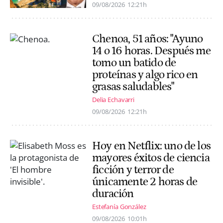
09/08/2026
12:21h
Chenoa, 51 años: "Ayuno
14 o 16 horas. Después me
tomo un batido de
proteínas y algo rico en
grasas saludables"
Delia Echavarri
09/08/2026
12:21h
Hoy en Netflix: uno de los
mayores éxitos de ciencia
ficción y terror de
únicamente 2 horas de
duración
Estefanía González
09/08/2026
10:01h