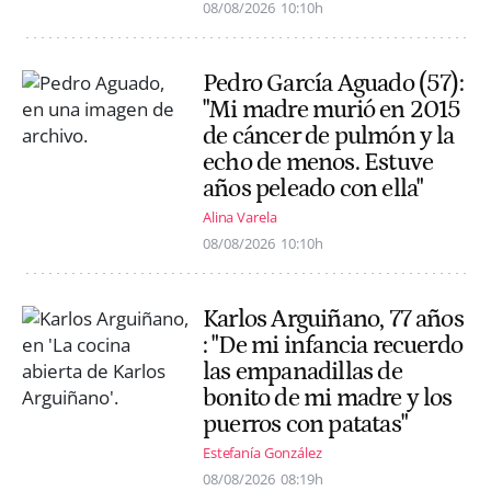
08/08/2026
10:10h
Pedro García Aguado (57):
"Mi madre murió en 2015
de cáncer de pulmón y la
echo de menos. Estuve
años peleado con ella"
Alina Varela
08/08/2026
10:10h
Karlos Arguiñano, 77 años
: "De mi infancia recuerdo
las empanadillas de
bonito de mi madre y los
puerros con patatas"
Estefanía González
08/08/2026
08:19h