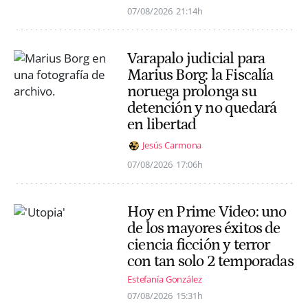
07/08/2026
21:14h
Varapalo judicial para
Marius Borg: la Fiscalía
noruega prolonga su
detención y no quedará
en libertad
Jesús Carmona
07/08/2026
17:06h
Hoy en Prime Video: uno
de los mayores éxitos de
ciencia ficción y terror
con tan solo 2 temporadas
Estefanía González
07/08/2026
15:31h