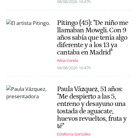
08/08/2026
16:47h
Pitingo (45): "De niño me
llamaban Mowgli. Con 9
años sabía que tenía algo
diferente y a los 13 ya
cantaba en Madrid"
Alina Varela
08/08/2026
16:47h
Paula Vázquez, 51 años:
"Me despierto a las 5,
entreno y desayuno una
tostada de aguacate,
huevos revueltos, fruta y
té"
Estefanía González