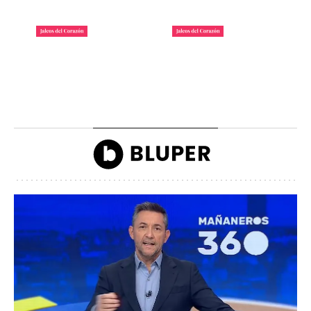
La lista de famosos
Carlos III y la reina
morosos que deben
Camilla llegando a la
dinero a Hacienda
inauguración de Ascot
John Reyes
John Reyes