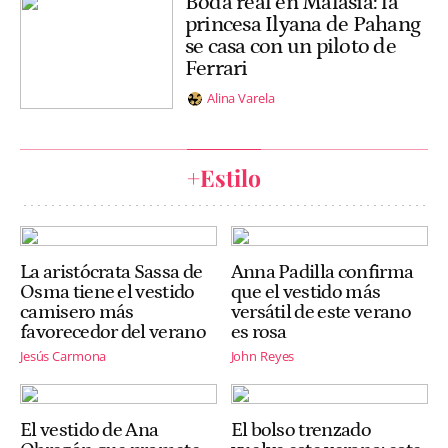
Boda real en Malasia: la
princesa Ilyana de Pahang
se casa con un piloto de
Ferrari
Alina Varela
+Estilo
La aristócrata Sassa de
Anna Padilla confirma
Osma tiene el vestido
que el vestido más
camisero más
versátil de este verano
favorecedor del verano
es rosa
Jesús Carmona
John Reyes
El vestido de Ana
El bolso trenzado