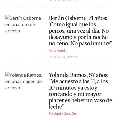
08/08/2026
12:11h
Bertín Osborne, 71 años:
"Como igual que los
perros, una vez al día. No
desayuno y por la noche
no ceno. No paso hambre"
Alina Varela
08/08/2026
10:11h
Yolanda Ramos, 57 años:
"Me acuesto a las 11, a los
10 minutos ya estoy
roncando y mi mayor
placer es beber un vaso de
leche"
Estefanía González