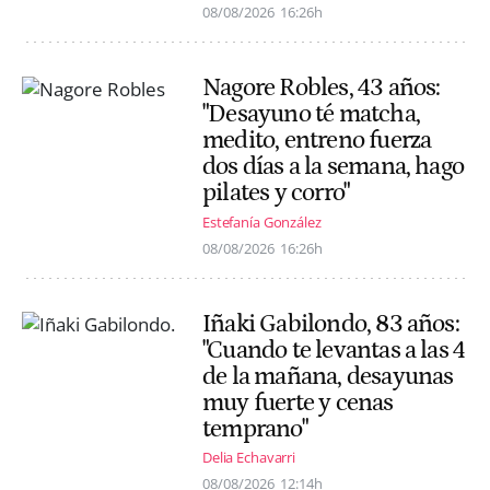
08/08/2026
16:26h
Nagore Robles, 43 años:
"Desayuno té matcha,
medito, entreno fuerza
dos días a la semana, hago
pilates y corro"
Estefanía González
08/08/2026
16:26h
Iñaki Gabilondo, 83 años:
"Cuando te levantas a las 4
de la mañana, desayunas
muy fuerte y cenas
temprano"
Delia Echavarri
08/08/2026
12:14h