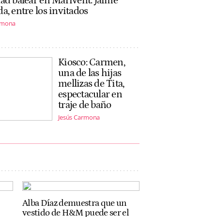
ad balear en Marivent: Jaime
a, entre los invitados
rmona
Kiosco: Carmen,
una de las hijas
mellizas de Tita,
espectacular en
traje de baño
Jesús Carmona
Alba Díaz demuestra que un
vestido de H&M puede ser el