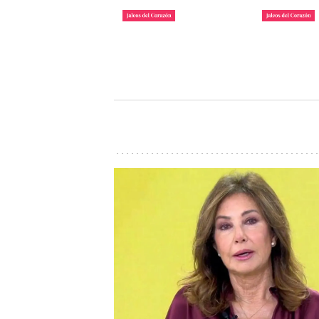
La lista de famosos
Carlos III y
morosos que deben
Camilla lle
dinero a Hacienda
inauguraci
John Reyes
John Reyes