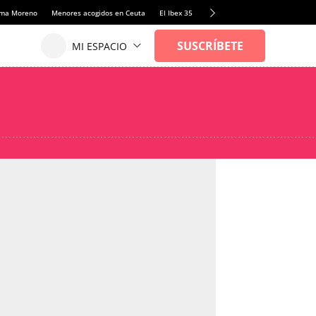
anma Moreno
Menores acogidos en Ceuta
El Ibex 35
Llamadas de alerta Sánchez