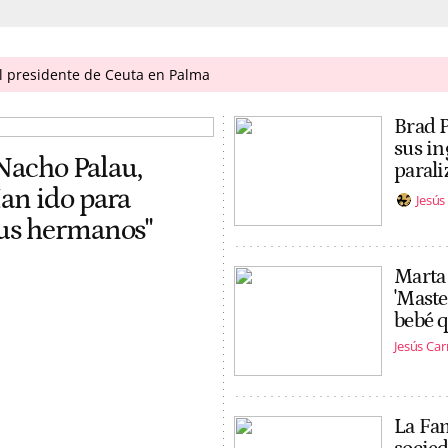
al presidente de Ceuta en Palma
Brad P
sus in
 Nacho Palau,
parali
an ido para
Jesú
sus hermanos"
Marta 
'Maste
bebé 
Jesús Ca
La Fam