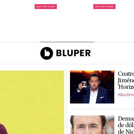
 la reina
Irene Rosales y Kiko
Tom Holland y Zen
gando a la
Rivera, enfrentados por
revoluciona Madrid
ón de Ascot
una campaña
son marido y mujer
John Reyes
Agencias
Cuatro
Jiméne
'Horiz
Alba Alm
Deman
de dól
de Nic