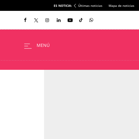
ES NOTICIA:
Últimas noticias
Mapa de noticias