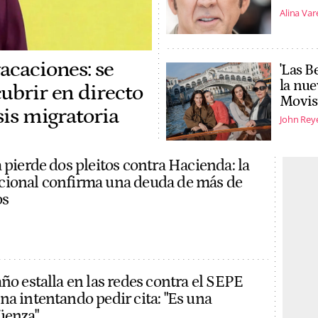
Alina Var
acaciones: se
'Las B
la nue
cubrir en directo
Movist
sis migratoria
John Rey
 pierde dos pleitos contra Hacienda: la
cional confirma una deuda de más de
os
ño estalla en las redes contra el SEPE
na intentando pedir cita: "Es una
üenza"