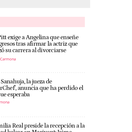
itt exige a Angelina que enseñe
gresos tras afirmar la actriz que
zó su carrera al divorciarse
s Carmona
Sanahuja, la jueza de
rChef', anuncia que ha perdido el
que esperaba
rmona
ilia Real preside la recepción a la