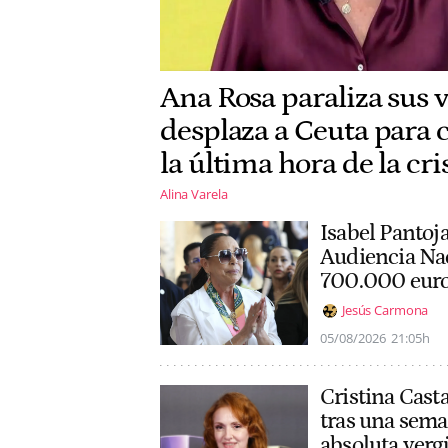
Ana Rosa paraliza sus v
desplaza a Ceuta para 
la última hora de la cri
Alina Varela
Isabel Pantoja
Audiencia Na
700.000 eur
Jesús Carmona
05/08/2026
21:05h
Cristina Casta
tras una sema
absoluta verg