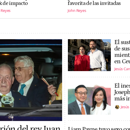
k de impacto
favorita de las invitadas
 Reyes
John Reyes
El sus
de sus
mientr
en Ce
Jesús Ca
El ine
Joseph
más in
Jesú
rión del rey Juan
Liam Payne tuvo sexo co