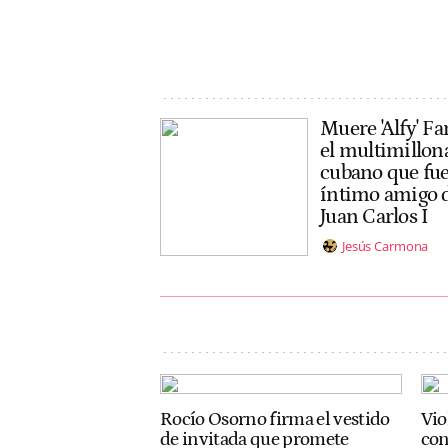
Muere 'Alfy' Fa
el multimillon
cubano que fu
íntimo amigo 
Juan Carlos I
Jesús Carmona
Rocío Osorno firma el vestido
Vio
de invitada que promete
con