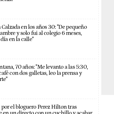
a Calzada en los años 30: "De pequeño
mbre y solo fui al colegio 6 meses,
día en la calle"
tana, 70 años: "Me levanto a las 5:30,
fé con dos galletas, leo la prensa y
rte"
por el bloguero Perez Hilton tras
e en un directo con un cuchillo y acabar