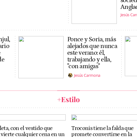
socied
Anglad
Jesús Ca
njul,
Ponce y Soria, más
ario
alejados que nunca
e
este verano: él,
de
trabajando y ella,
"con amigas"
Jesús Carmona
+Estilo
leta, con el vestido que
Troconis tiene la falda que
vierte cualquier cena en un
promete convertirse en la