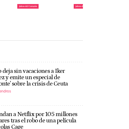
daya
Requisitos para ser uno
María Pombo y Pablo
: ya
de los invitados de 'La
Castellano ponen fecha
Casita' de Bad Bunny
a su mudanza a Miami
John Reyes
John Reyes
 deja sin vacaciones a Iker
z y emite un especial de
onte' sobre la crisis de Ceuta
endros
dan a Netflix por 105 millones
ares tras el robo de una película
olas Cage