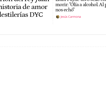
morir: "Olía a alcohol. Al
historia de amor
nos echó"
destilerías DYC
Jesús Carmona