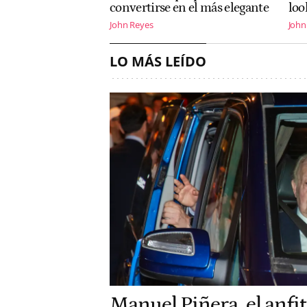
convertirse en el más elegante
loo
John Reyes
John
LO MÁS LEÍDO
Manuel Piñera, el anfit