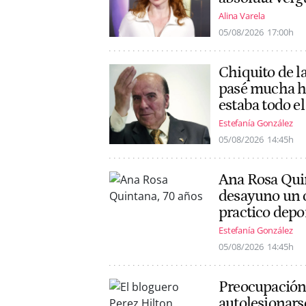
Alina Varela
05/08/2026
17:00h
Chiquito de l
pasé mucha ha
estaba todo el 
Estefanía González
05/08/2026
14:45h
Ana Rosa Quin
desayuno un ca
practico depo
Estefanía González
05/08/2026
14:45h
Preocupación 
autolesionars