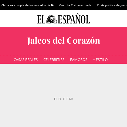
China se apropia de los modelos de IA
Guardia Civil asesinada
Crisis política de Ju
CASAS REALES
CELEBRITIES
FAMOSOS
+ ESTILO