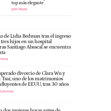
top más elegante
John Reyes
to de Lidia Bedman tras el ingreso
 tres hijos en un hospital
as Santiago Abascal se encuentra
uta
rmona
sperado divorcio de Clara Wu y
 Tsai, uno de los matrimonios
fluyentes de EEUU, tras 30 años
s Carmona
n dos mujeres horas antes de