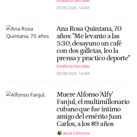
Estefanía González
05/08/2026
14:45h
Ana Rosa Quintana, 70
años: "Me levanto a las
5:30, desayuno un café
con dos galletas, leo la
prensa y practico deporte"
Estefanía González
05/08/2026
14:45h
Muere Alfonso 'Alfy'
Fanjul, el multimillonario
cubano que fue íntimo
amigo del emérito Juan
Carlos, a los 89 años
Jesús Carmona