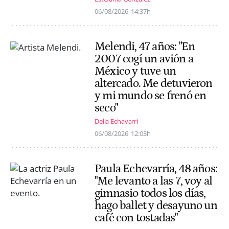
06/08/2026
14:37h
Melendi, 47 años: "En
2007 cogí un avión a
México y tuve un
altercado. Me detuvieron
y mi mundo se frenó en
seco"
Delia Echavarri
06/08/2026
12:03h
Paula Echevarría, 48 años:
"Me levanto a las 7, voy al
gimnasio todos los días,
hago ballet y desayuno un
café con tostadas"