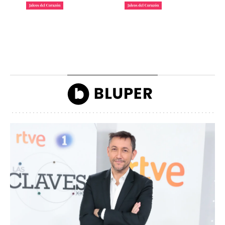
La lista de famosos
Carlos III y la reina
morosos que deben
Camilla llegando a la
dinero a Hacienda
inauguración de Ascot
John Reyes
John Reyes