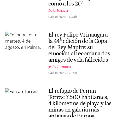
como a los 20"
Delia Echavarri
04/08/2026
14:44h
El rey Felipe VI inaugura
la 44ª edición de la Copa
del Rey Mapfre: su
emoción al recordar a dos
amigos de vela fallecidos
Jesús Carmona
04/08/2026
12:35h
El refugio de Ferran
Torres: 7.500 habitantes,
4 kilómetros de playa y las
minas en galería más
antiguas de Europa