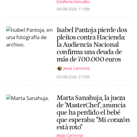
Estefanía González
06/08/2026
11:58h
Isabel Pantoja pierde dos
pleitos contra Hacienda:
la Audiencia Nacional
confirma una deuda de
más de 700.000 euros
Jesús Carmona
05/08/2026
21:05h
Marta Sanahuja, la jueza
de 'MasterChef', anuncia
que ha perdido el bebé
que esperaba: "Mi corazón
está roto"
Jesús Carmona