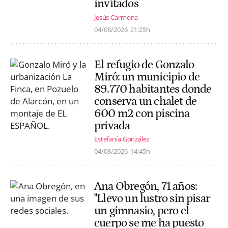
invitados
Jesús Carmona
04/08/2026
21:25h
El refugio de Gonzalo
Miró: un municipio de
89.770 habitantes donde
conserva un chalet de
600 m2 con piscina
privada
Estefanía González
04/08/2026
14:45h
Ana Obregón, 71 años:
"Llevo un lustro sin pisar
un gimnasio, pero el
cuerpo se me ha puesto