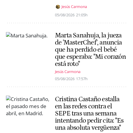
Jesús Carmona
05/08/2026
21:05h
Marta Sanahuja, la jueza
de 'MasterChef', anuncia
que ha perdido el bebé
que esperaba: "Mi corazón
está roto"
Jesús Carmona
05/08/2026
17:57h
Cristina Castaño estalla
en las redes contra el
SEPE tras una semana
intentando pedir cita: "Es
una absoluta vergüenza"