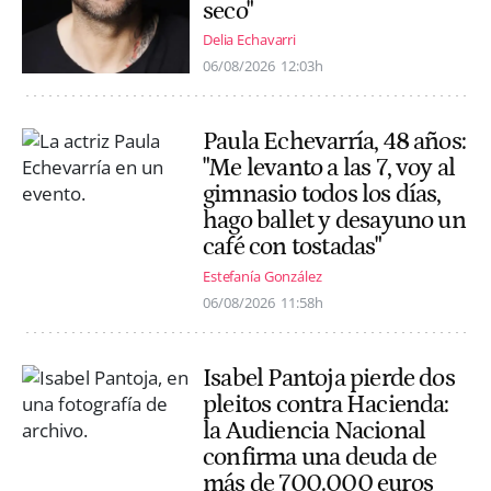
seco"
Delia Echavarri
06/08/2026
12:03h
Paula Echevarría, 48 años:
"Me levanto a las 7, voy al
gimnasio todos los días,
hago ballet y desayuno un
café con tostadas"
Estefanía González
06/08/2026
11:58h
Isabel Pantoja pierde dos
pleitos contra Hacienda:
la Audiencia Nacional
confirma una deuda de
más de 700.000 euros