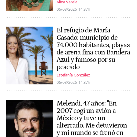
Alina Varela
06/08/2026
14:37h
El refugio de María
Casado: municipio de
74.000 habitantes, playas
de arena fina con Bandera
Azul y famoso por su
pescado
Estefanía González
06/08/2026
14:37h
Melendi, 47 años: "En
2007 cogí un avión a
México y tuve un
altercado. Me detuvieron
y mi mundo se frenó en