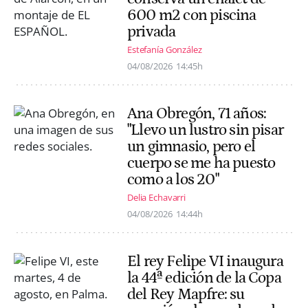
600 m2 con piscina
privada
Estefanía González
04/08/2026
14:45h
Ana Obregón, 71 años:
"Llevo un lustro sin pisar
un gimnasio, pero el
cuerpo se me ha puesto
como a los 20"
Delia Echavarri
04/08/2026
14:44h
El rey Felipe VI inaugura
la 44ª edición de la Copa
del Rey Mapfre: su