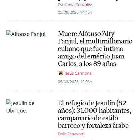
Estefanía González
05/08/2026
14:45h
Muere Alfonso 'Alfy'
Fanjul, el multimillonario
cubano que fue íntimo
amigo del emérito Juan
Carlos, a los 89 años
Jesús Carmona
05/08/2026
12:08h
El refugio de Jesulín (52
años): 31.000 habitantes,
campanario de estilo
barroco y fortaleza árabe
Delia Echavarri