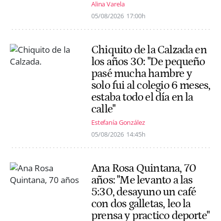
Alina Varela
05/08/2026
17:00h
Chiquito de la Calzada en
los años 30: "De pequeño
pasé mucha hambre y
solo fui al colegio 6 meses,
estaba todo el día en la
calle"
Estefanía González
05/08/2026
14:45h
Ana Rosa Quintana, 70
años: "Me levanto a las
5:30, desayuno un café
con dos galletas, leo la
prensa y practico deporte"