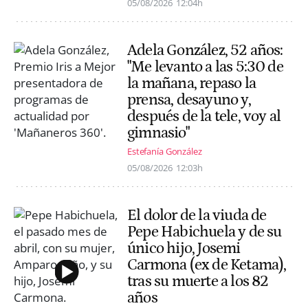
05/08/2026
12:04h
Adela González, 52 años:
"Me levanto a las 5:30 de
la mañana, repaso la
prensa, desayuno y,
después de la tele, voy al
gimnasio"
Estefanía González
05/08/2026
12:03h
El dolor de la viuda de
Pepe Habichuela y de su
único hijo, Josemi
Carmona (ex de Ketama),
tras su muerte a los 82
años