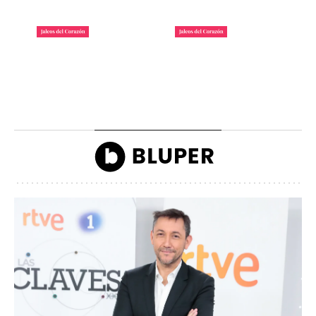
La lista de famosos
Carlos III y la reina
morosos que deben
Camilla llegando a la
dinero a Hacienda
inauguración de Ascot
John Reyes
John Reyes