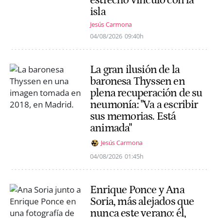
estrecho vínculo con la
isla
Jesús Carmona
04/08/2026
09:40h
La gran ilusión de la
baronesa Thyssen en
plena recuperación de su
neumonía: "Va a escribir
sus memorias. Está
animada"
Jesús Carmona
04/08/2026
01:45h
Enrique Ponce y Ana
Soria, más alejados que
nunca este verano: él,