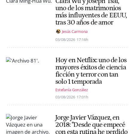
Clara Wu y Joseph Tsai,
uno de los matrimonios
más influyentes de EEUU,
tras 30 años de amor
Jesús Carmona
03/08/2026
17:16h
Hoy en Netflix: uno de los
mayores éxitos de ciencia
ficción y terror con tan
solo 1 temporada
Estefanía González
03/08/2026
17:01h
Jorge Javier Vázquez, en
2018: "Desde que empecé
con esta rutina he perdido