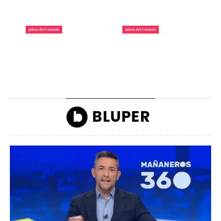
La lista de famosos
Carlos III y la reina
morosos que deben
Camilla llegando a la
dinero a Hacienda
inauguración de Ascot
John Reyes
John Reyes