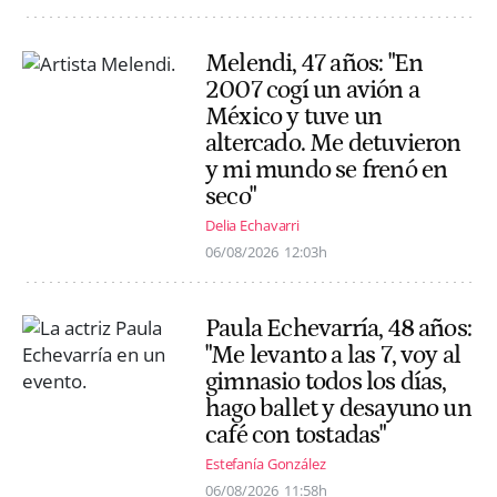
Melendi, 47 años: "En
2007 cogí un avión a
México y tuve un
altercado. Me detuvieron
y mi mundo se frenó en
seco"
Delia Echavarri
06/08/2026
12:03h
Paula Echevarría, 48 años:
"Me levanto a las 7, voy al
gimnasio todos los días,
hago ballet y desayuno un
café con tostadas"
Estefanía González
06/08/2026
11:58h