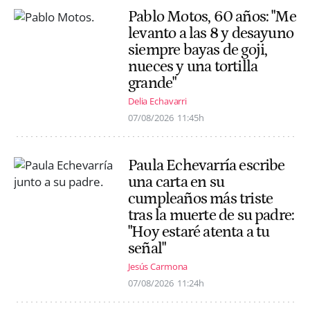
Pablo Motos, 60 años: "Me
levanto a las 8 y desayuno
siempre bayas de goji,
nueces y una tortilla
grande"
Delia Echavarri
07/08/2026
11:45h
Paula Echevarría escribe
una carta en su
cumpleaños más triste
tras la muerte de su padre:
"Hoy estaré atenta a tu
señal"
Jesús Carmona
07/08/2026
11:24h