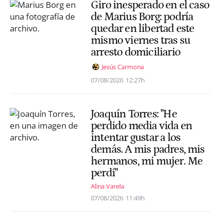
Giro inesperado en el caso
de Marius Borg: podría
quedar en libertad este
mismo viernes tras su
arresto domiciliario
Jesús Carmona
07/08/2026
12:27h
Joaquín Torres: "He
perdido media vida en
intentar gustar a los
demás. A mis padres, mis
hermanos, mi mujer. Me
perdí"
Alina Varela
07/08/2026
11:49h