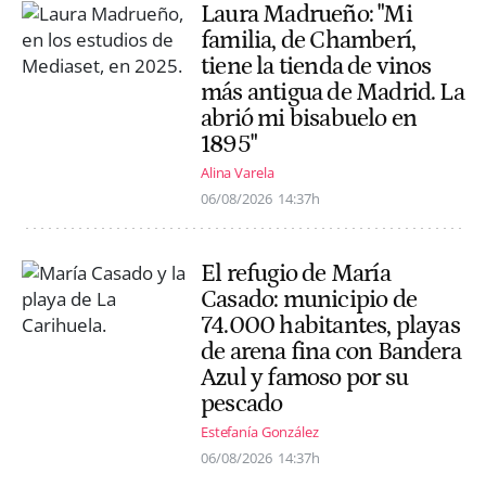
Laura Madrueño: "Mi
familia, de Chamberí,
tiene la tienda de vinos
más antigua de Madrid. La
abrió mi bisabuelo en
1895"
Alina Varela
06/08/2026
14:37h
El refugio de María
Casado: municipio de
74.000 habitantes, playas
de arena fina con Bandera
Azul y famoso por su
pescado
Estefanía González
06/08/2026
14:37h