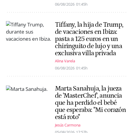
06/08/2026
01:45h
Tiffany, la hija de Trump,
de vacaciones en Ibiza:
pasta a 125 euros en un
chiringuito de lujo y una
exclusiva villa privada
Alina Varela
06/08/2026
01:45h
Marta Sanahuja, la jueza
de 'MasterChef', anuncia
que ha perdido el bebé
que esperaba: "Mi corazón
está roto"
Jesús Carmona
05/08/2026
17:57h