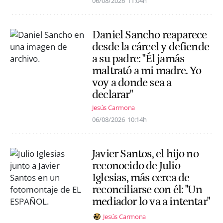
06/08/2026
11:04h
Daniel Sancho reaparece
desde la cárcel y defiende
a su padre: "Él jamás
maltrató a mi madre. Yo
voy a donde sea a
declarar"
Jesús Carmona
06/08/2026
10:14h
Javier Santos, el hijo no
reconocido de Julio
Iglesias, más cerca de
reconciliarse con él: "Un
mediador lo va a intentar"
Jesús Carmona