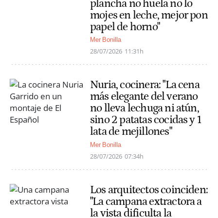
plancha no huela no lo
mojes en leche, mejor pon
papel de horno"
Mer Bonilla
28/07/2026
11:31h
Nuria, cocinera: "La cena
más elegante del verano
no lleva lechuga ni atún,
sino 2 patatas cocidas y 1
lata de mejillones"
Mer Bonilla
28/07/2026
07:34h
Los arquitectos coinciden:
"La campana extractora a
la vista dificulta la