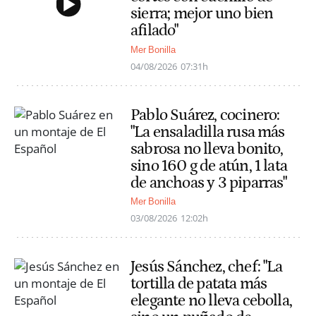
sierra; mejor uno bien
afilado"
Mer Bonilla
04/08/2026
07:31h
Pablo Suárez, cocinero:
"La ensaladilla rusa más
sabrosa no lleva bonito,
sino 160 g de atún, 1 lata
de anchoas y 3 piparras"
Mer Bonilla
03/08/2026
12:02h
Jesús Sánchez, chef: "La
tortilla de patata más
elegante no lleva cebolla,