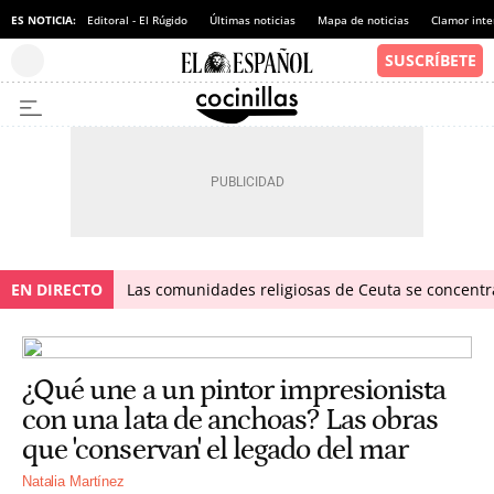
ES NOTICIA:
Editoral - El Rúgido
Últimas noticias
Mapa de noticias
Clamor inte
EN DIRECTO
Las comunidades religiosas de Ceuta se concentra
¿Qué une a un pintor impresionista
con una lata de anchoas? Las obras
que 'conservan' el legado del mar
Natalia Martínez