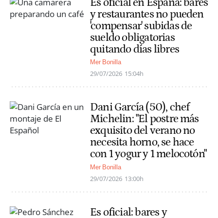
Es oficial en España: bares
y restaurantes no pueden
'compensar' subidas de
sueldo obligatorias
quitando días libres
Mer Bonilla
29/07/2026
15:04h
Dani García (50), chef
Michelin: "El postre más
exquisito del verano no
necesita horno, se hace
con 1 yogur y 1 melocotón"
Mer Bonilla
29/07/2026
13:00h
Es oficial: bares y