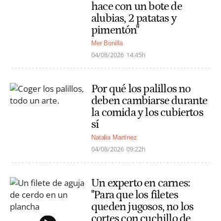
hace con un bote de
alubias, 2 patatas y
pimentón"
Mer Bonilla
04/08/2026
14:45h
Por qué los palillos no
deben cambiarse durante
la comida y los cubiertos
sí
Natalia Martínez
04/08/2026
09:22h
Un experto en carnes:
"Para que los filetes
queden jugosos, no los
cortes con cuchillo de