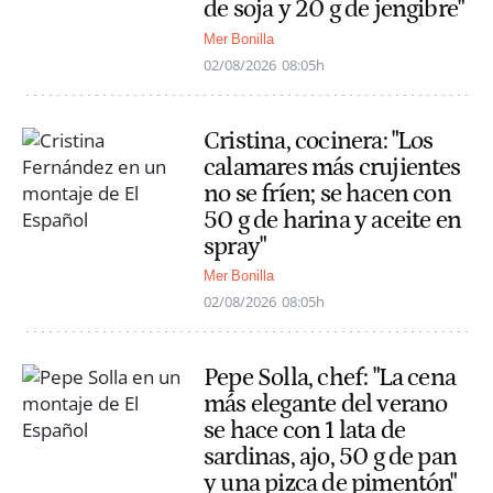
de soja y 20 g de jengibre"
Mer Bonilla
02/08/2026
08:05h
Cristina, cocinera: "Los
calamares más crujientes
no se fríen; se hacen con
50 g de harina y aceite en
spray"
Mer Bonilla
02/08/2026
08:05h
Pepe Solla, chef: "La cena
más elegante del verano
se hace con 1 lata de
sardinas, ajo, 50 g de pan
y una pizca de pimentón"