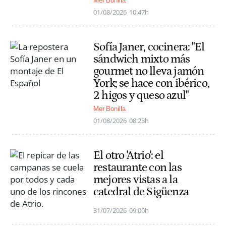
Mer Bonilla
01/08/2026
10:47h
Sofía Janer, cocinera: "El
sándwich mixto más
gourmet no lleva jamón
York; se hace con ibérico,
2 higos y queso azul"
Mer Bonilla
01/08/2026
08:23h
El otro 'Atrio': el
restaurante con las
mejores vistas a la
catedral de Sigüenza
31/07/2026
09:00h