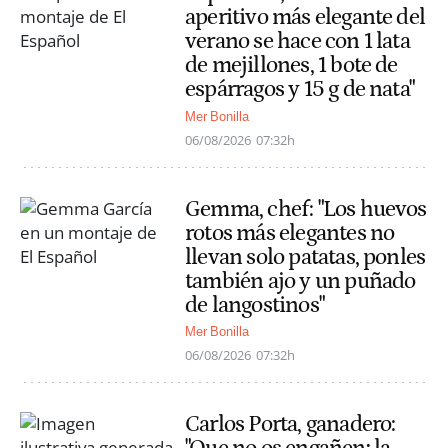
aperitivo más elegante del
verano se hace con 1 lata
de mejillones, 1 bote de
espárragos y 15 g de nata"
Mer Bonilla
06/08/2026
07:32h
Gemma, chef: "Los huevos
rotos más elegantes no
llevan solo patatas, ponles
también ajo y un puñado
de langostinos"
Mer Bonilla
06/08/2026
07:32h
Carlos Porta, ganadero:
"Que no os engañen; la