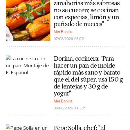
zanahorias más sabrosas
no se cuecen; se cocinan
con especias, limón y un
puñado de nueces"
Mer Bonilla
07/08/2026
08:03h
Dorina, cocinera: "Para
hacer un pan de molde
rápido más sano y barato
que el del súper, usa 150 g
de lentejas y 30 g de
yogur"
Mer Bonilla
06/08/2026
11:33h
Pepe Solla, chef: "El