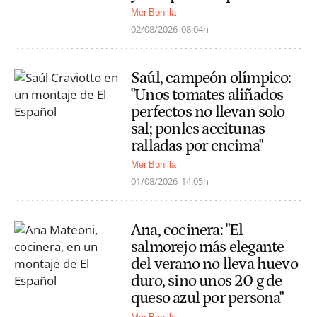
Mer Bonilla
02/08/2026
08:04h
Saúl, campeón olímpico:
"Unos tomates aliñados
perfectos no llevan solo
sal; ponles aceitunas
ralladas por encima"
Mer Bonilla
01/08/2026
14:05h
Ana, cocinera: "El
salmorejo más elegante
del verano no lleva huevo
duro, sino unos 20 g de
queso azul por persona"