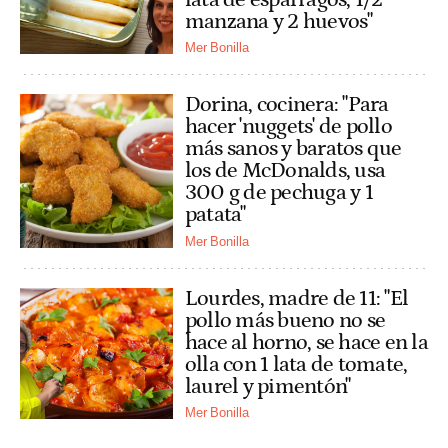
manzana y 2 huevos"
Mer Bonilla
Dorina, cocinera: "Para
hacer 'nuggets' de pollo
más sanos y baratos que
los de McDonalds, usa
300 g de pechuga y 1
patata"
Mer Bonilla
Lourdes, madre de 11: "El
pollo más bueno no se
hace al horno, se hace en la
olla con 1 lata de tomate,
laurel y pimentón"
Mer Bonilla