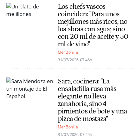
Los chefs vascos
coinciden: "Para unos
mejillones más ricos, no
los abras con agua; sino
con 20 ml de aceite y 50
ml de vino"
Mer Bonilla
31/07/2026
07:46h
Sara, cocinera: "La
ensaladilla rusa más
elegante no lleva
zanahoria, sino 4
pimientos de bote y una
pizca de mostaza"
Mer Bonilla
31/07/2026
07:45h