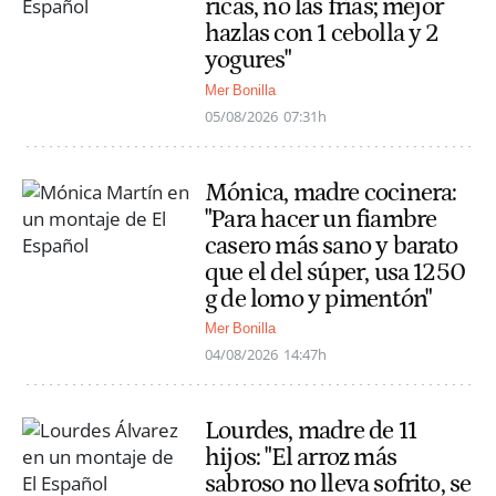
ricas, no las frías; mejor
hazlas con 1 cebolla y 2
yogures"
Mer Bonilla
05/08/2026
07:31h
Mónica, madre cocinera:
"Para hacer un fiambre
casero más sano y barato
que el del súper, usa 1250
g de lomo y pimentón"
Mer Bonilla
04/08/2026
14:47h
Lourdes, madre de 11
hijos: "El arroz más
sabroso no lleva sofrito, se