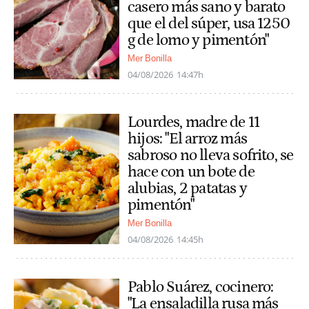
casero más sano y barato
que el del súper, usa 1250
g de lomo y pimentón"
Mer Bonilla
04/08/2026
14:47h
Lourdes, madre de 11
hijos: "El arroz más
sabroso no lleva sofrito, se
hace con un bote de
alubias, 2 patatas y
pimentón"
Mer Bonilla
04/08/2026
14:45h
Pablo Suárez, cocinero:
"La ensaladilla rusa más