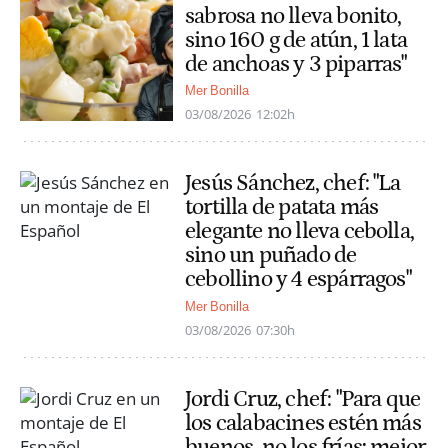
sabrosa no lleva bonito,
sino 160 g de atún, 1 lata
de anchoas y 3 piparras"
Mer Bonilla
03/08/2026
12:02h
Jesús Sánchez, chef: "La
tortilla de patata más
elegante no lleva cebolla,
sino un puñado de
cebollino y 4 espárragos"
Mer Bonilla
03/08/2026
07:30h
Jordi Cruz, chef: "Para que
los calabacines estén más
buenos, no los frías; mejor