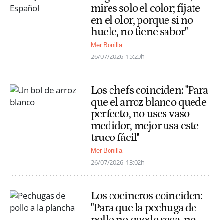
mires solo el color; fíjate
en el olor, porque si no
huele, no tiene sabor"
Mer Bonilla
26/07/2026
15:20h
Los chefs coinciden: "Para
que el arroz blanco quede
perfecto, no uses vaso
medidor, mejor usa este
truco fácil"
Mer Bonilla
26/07/2026
13:02h
Los cocineros coinciden:
"Para que la pechuga de
pollo no quede seca, no