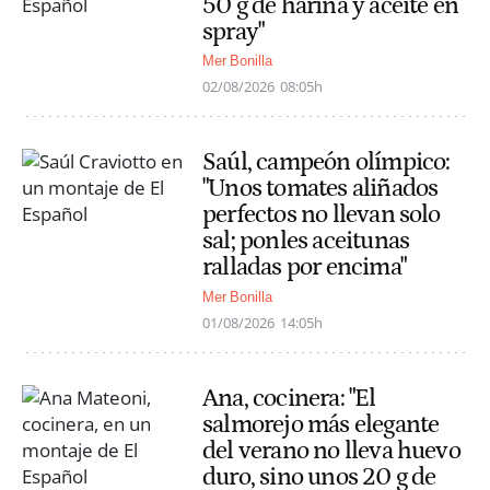
50 g de harina y aceite en
spray"
Mer Bonilla
02/08/2026
08:05h
Saúl, campeón olímpico:
"Unos tomates aliñados
perfectos no llevan solo
sal; ponles aceitunas
ralladas por encima"
Mer Bonilla
01/08/2026
14:05h
Ana, cocinera: "El
salmorejo más elegante
del verano no lleva huevo
duro, sino unos 20 g de