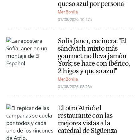
queso azul por persona"
Mer Bonilla
01/08/2026
10:47h
Sofía Janer, cocinera: "El
sándwich mixto más
gourmet no lleva jamón
York; se hace con ibérico,
2 higos y queso azul"
Mer Bonilla
01/08/2026
08:23h
El otro 'Atrio': el
restaurante con las
mejores vistas a la
catedral de Sigüenza