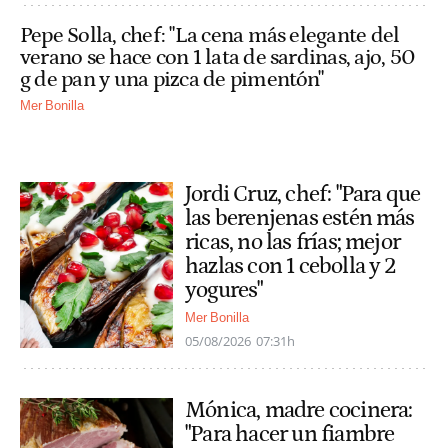
Pepe Solla, chef: "La cena más elegante del
verano se hace con 1 lata de sardinas, ajo, 50
g de pan y una pizca de pimentón"
Mer Bonilla
Jordi Cruz, chef: "Para que
las berenjenas estén más
ricas, no las frías; mejor
hazlas con 1 cebolla y 2
yogures"
Mer Bonilla
05/08/2026
07:31h
Mónica, madre cocinera:
"Para hacer un fiambre