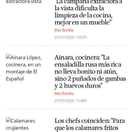
"La campana extractora a
la vista dificulta la
limpieza de la cocina,
mejor en un mueble"
Mer Bonilla
27/07/2026
13:07h
Ainara, cocinera: "La
ensaladilla rusa más rica
no lleva bonito ni atún,
sino 2 puñados de gambas
y 2 huevos duros"
Mer Bonilla
27/07/2026
11:49h
Los chefs coinciden: "Para
que los calamares fritos