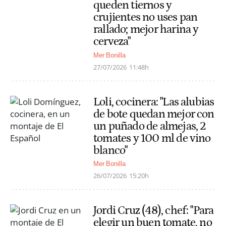
queden tiernos y
crujientes no uses pan
rallado; mejor harina y
cerveza"
Mer Bonilla
27/07/2026
11:48h
Loli, cocinera: "Las alubias
de bote quedan mejor con
un puñado de almejas, 2
tomates y 100 ml de vino
blanco"
Mer Bonilla
26/07/2026
15:20h
Jordi Cruz (48), chef: "Para
elegir un buen tomate, no