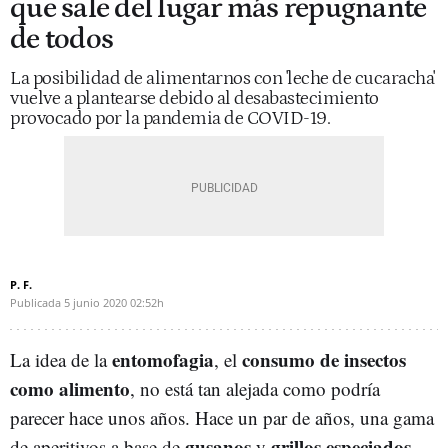
que sale del lugar más repugnante
de todos
La posibilidad de alimentarnos con 'leche de cucaracha'
vuelve a plantearse debido al desabastecimiento
provocado por la pandemia de COVID-19.
P. F.
Publicada
5 junio 2020
02:52h
entomofagia
consumo de insectos
La idea de la
, el
como alimento
, no está tan alejada como podría
parecer hace unos años. Hace un par de años, una gama
gusanos
grillos especiados
de aperitivos a base de
y