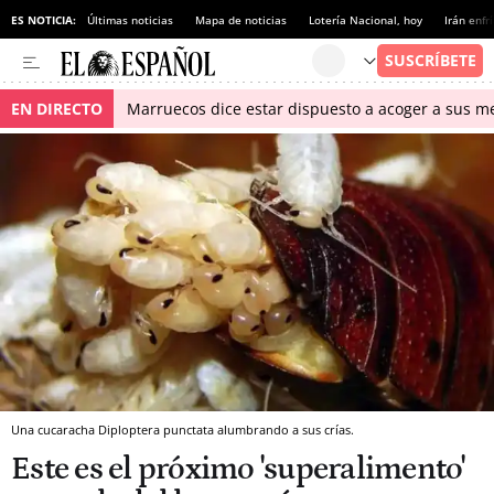
ES NOTICIA:
Últimas noticias
Mapa de noticias
Lotería Nacional, hoy
Irán enfr
EN DIRECTO
Marruecos dice estar dispuesto a acoger a sus me
Una cucaracha Diploptera punctata alumbrando a sus crías.
Este es el próximo 'superalimento'