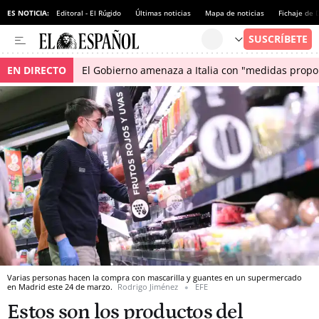
ES NOTICIA:
Editoral - El Rúgido
Últimas noticias
Mapa de noticias
Fichaje de
EN DIRECTO
El Gobierno amenaza a Italia con "medidas propor
Varias personas hacen la compra con mascarilla y guantes en un supermercado
en Madrid este 24 de marzo.
Rodrigo Jiménez
EFE
Estos son los productos del