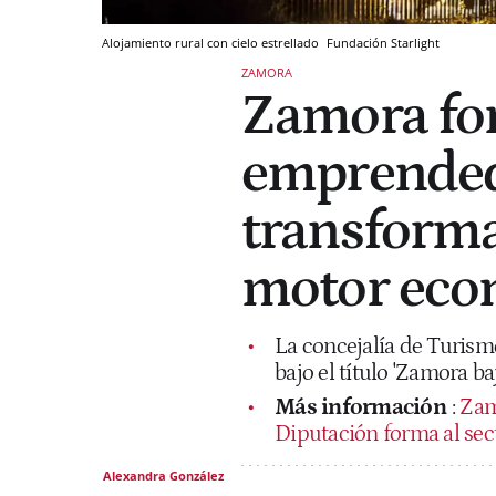
Alojamiento rural con cielo estrellado
Fundación Starlight
ZAMORA
Zamora for
emprended
transforma
motor econ
La concejalía de Turis
bajo el título 'Zamora baj
Más información
:
Zamo
Diputación forma al sect
Alexandra González