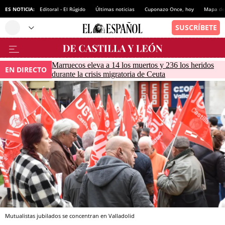
ES NOTICIA:
Editoral - El Rúgido
Últimas noticias
Cuponazo Once, hoy
Mapa de 
Marruecos eleva a 14 los muertos y 236 los heridos
EN DIRECTO
durante la crisis migratoria de Ceuta
Mutualistas jubilados se concentran en Valladolid