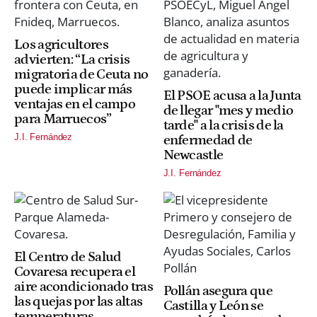
Los agricultores
advierten: “La crisis
migratoria de Ceuta no
puede implicar más
El PSOE acusa a la Junta
ventajas en el campo
de llegar "mes y medio
para Marruecos”
tarde" a la crisis de la
J.I. Fernández
enfermedad de
Newcastle
J.I. Fernández
El Centro de Salud
Covaresa recupera el
aire acondicionado tras
Pollán asegura que
las quejas por las altas
Castilla y León se
temperaturas