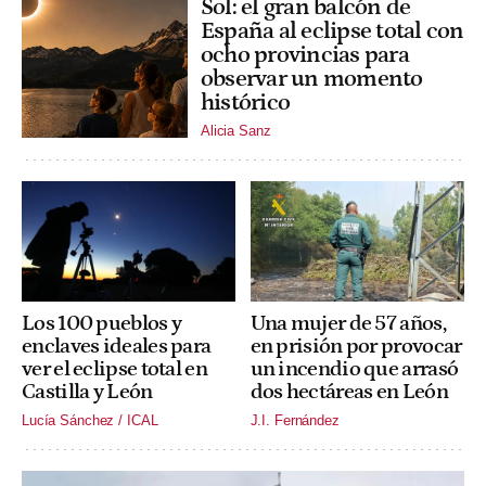
Sol: el gran balcón de
España al eclipse total con
ocho provincias para
observar un momento
histórico
Alicia Sanz
Los 100 pueblos y
Una mujer de 57 años,
enclaves ideales para
en prisión por provocar
ver el eclipse total en
un incendio que arrasó
Castilla y León
dos hectáreas en León
Lucía Sánchez / ICAL
J.I. Fernández