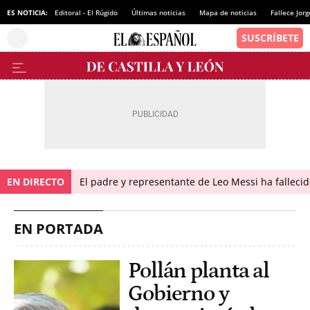
ES NOTICIA:
Editoral - El Rúgido
Últimas noticias
Mapa de noticias
Fallece Jor
EN DIRECTO
El padre y representante de Leo Messi ha falleci
EN PORTADA
Pollán planta al
Gobierno y