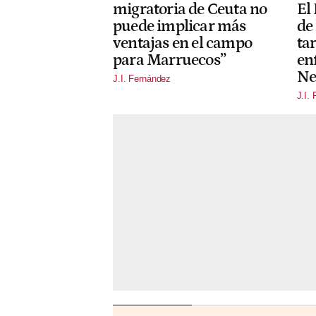
migratoria de Ceuta no
El
puede implicar más
de
ventajas en el campo
tar
para Marruecos”
en
Ne
J.I. Fernández
J.I.