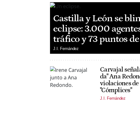
Castilla y León se bli
eclipse: 3.000 agentes
tráfico y 73 puntos d
J.I. Fernández
Carvajal señala
da" Ana Redond
violaciones de
"Cómplices"
J.I. Fernández