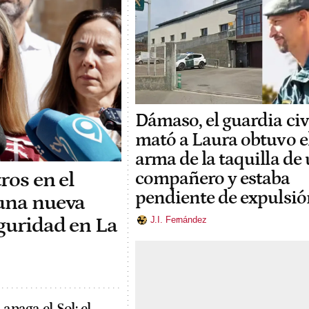
Dámaso, el guardia civ
mató a Laura obtuvo e
arma de la taquilla de
tros en el
compañero y estaba
pendiente de expulsió
"una nueva
guridad en La
J.I. Fernández
 apaga el Sol: el