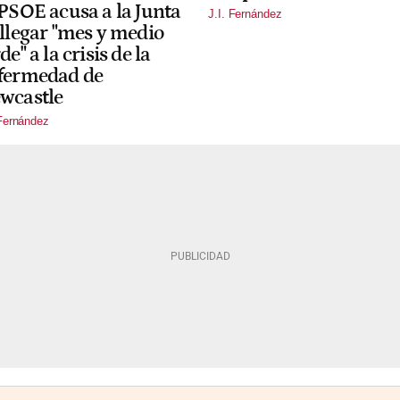
 PSOE acusa a la Junta
J.I. Fernández
 llegar "mes y medio
de" a la crisis de la
fermedad de
wcastle
 Fernández