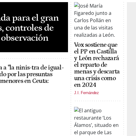
nda para el gran
, controles de
e observación
Vox sostiene que
el PP en Castilla
y León rechazará
el reparto de
 a "la ninis-tra de igual-
menas y descarta
o por las presuntas
una crisis como
 menores en Ceuta:
en 2024
J.I. Fernández