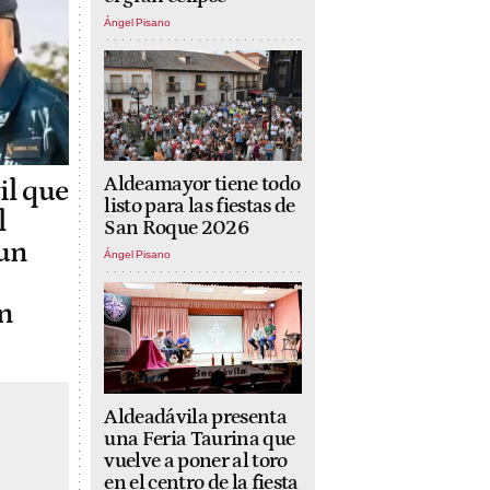
Ángel Pisano
Aldeamayor tiene todo
il que
listo para las fiestas de
l
San Roque 2026
 un
Ángel Pisano
n
Aldeadávila presenta
una Feria Taurina que
vuelve a poner al toro
en el centro de la fiesta