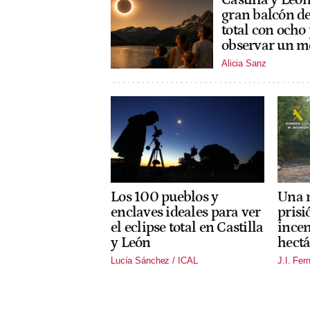
gran balcón de
total con ocho
observar un m
Alicia Sanz
Los 100 pueblos y
Una m
enclaves ideales para ver
prisi
el eclipse total en Castilla
incen
y León
hectá
Lucía Sánchez / ICAL
J.I. Fer