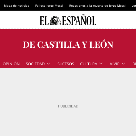
Mapa de noticias
Fallece Jorge Messi
Reacciones a la muerte de Jorge Messi
Lot
OPINIÓN
SOCIEDAD
SUCESOS
CULTURA
VIVIR
D