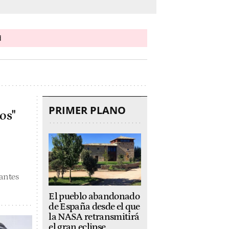
d
PRIMER PLANO
os"
antes
El pueblo abandonado
de España desde el que
la NASA retransmitirá
el gran eclipse