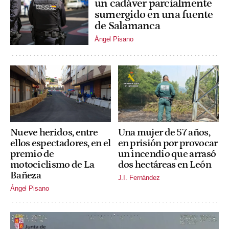
un cadáver parcialmente
sumergido en una fuente
de Salamanca
Ángel Pisano
Nueve heridos, entre
Una mujer de 57 años,
ellos espectadores, en el
en prisión por provocar
premio de
un incendio que arrasó
motociclismo de La
dos hectáreas en León
Bañeza
J.I. Fernández
Ángel Pisano