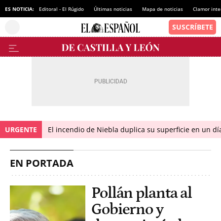
ES NOTICIA:
Editoral - El Rúgido
Últimas noticias
Mapa de noticias
Clamor inte
URGENTE
El incendio de Niebla duplica su superficie en un dí
EN PORTADA
Pollán planta al
Gobierno y