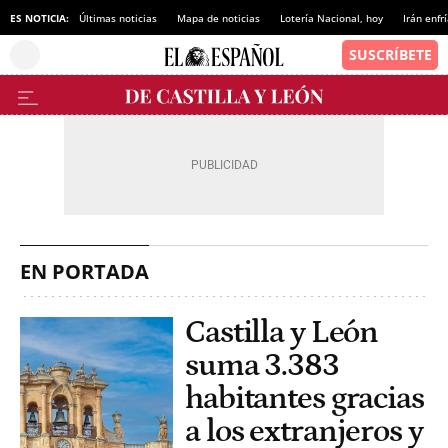
ES NOTICIA:
Últimas noticias
Mapa de noticias
Lotería Nacional, hoy
Irán enfr
EN PORTADA
Castilla y León
suma 3.383
habitantes gracias
a los extranjeros y