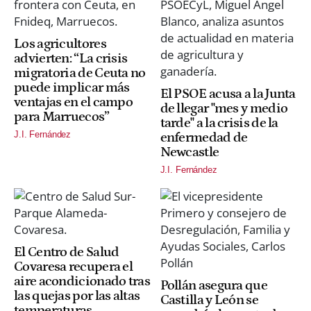
Los agricultores
advierten: “La crisis
migratoria de Ceuta no
puede implicar más
El PSOE acusa a la Junta
ventajas en el campo
de llegar "mes y medio
para Marruecos”
tarde" a la crisis de la
J.I. Fernández
enfermedad de
Newcastle
J.I. Fernández
El Centro de Salud
Covaresa recupera el
aire acondicionado tras
Pollán asegura que
las quejas por las altas
Castilla y León se
temperaturas