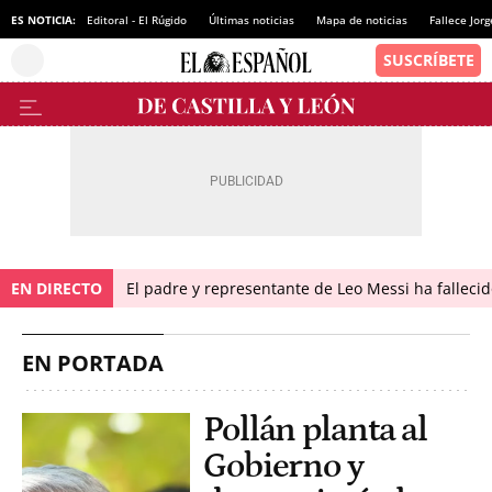
ES NOTICIA:
Editoral - El Rúgido
Últimas noticias
Mapa de noticias
Fallece Jor
EN DIRECTO
El padre y representante de Leo Messi ha falleci
EN PORTADA
Pollán planta al
Gobierno y