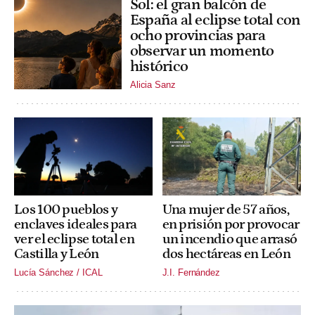
Sol: el gran balcón de
España al eclipse total con
ocho provincias para
observar un momento
histórico
Alicia Sanz
Los 100 pueblos y
Una mujer de 57 años,
enclaves ideales para
en prisión por provocar
ver el eclipse total en
un incendio que arrasó
Castilla y León
dos hectáreas en León
Lucía Sánchez / ICAL
J.I. Fernández