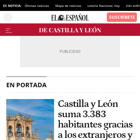
ES NOTICIA:
Últimas noticias
Mapa de noticias
Lotería Nacional, hoy
Irán enfr
EN PORTADA
Castilla y León
suma 3.383
habitantes gracias
a los extranjeros y