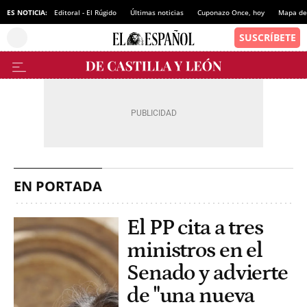
ES NOTICIA:
Editoral - El Rúgido
Últimas noticias
Cuponazo Once, hoy
Mapa de 
EN PORTADA
El PP cita a tres
ministros en el
Senado y advierte
de "una nueva