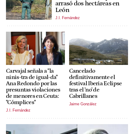
arrasó dos hectáreas en
León
J.I. Fernández
Carvajal señala a "la
Cancelado
ninis-tra de igual-da"
definitivamente el
Ana Redondo por las
festival Iberia Eclipse
presuntas violaciones
tras el 'no' de
de menores en Ceuta:
Cabrillanes
"Cómplices"
Jaime González
J.I. Fernández