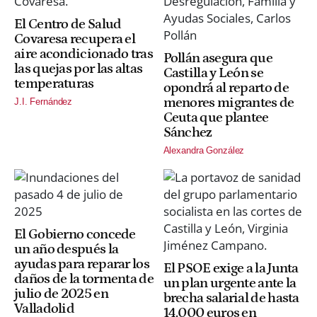
El Centro de Salud
Covaresa recupera el
aire acondicionado tras
Pollán asegura que
las quejas por las altas
Castilla y León se
temperaturas
opondrá al reparto de
menores migrantes de
J.I. Fernández
Ceuta que plantee
Sánchez
Alexandra González
El Gobierno concede
un año después la
ayudas para reparar los
El PSOE exige a la Junta
daños de la tormenta de
un plan urgente ante la
julio de 2025 en
brecha salarial de hasta
Valladolid
14.000 euros en