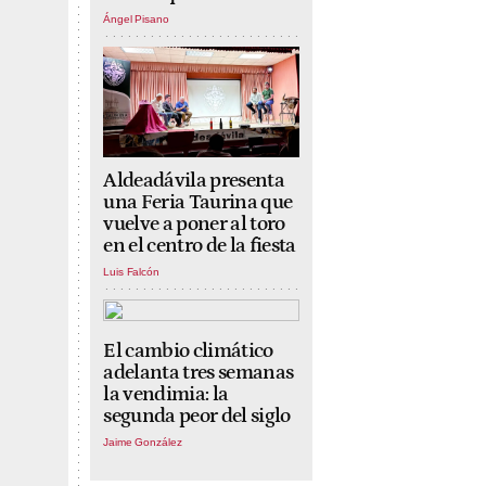
Ángel Pisano
Aldeadávila presenta
una Feria Taurina que
vuelve a poner al toro
en el centro de la fiesta
Luis Falcón
El cambio climático
adelanta tres semanas
la vendimia: la
segunda peor del siglo
Jaime González