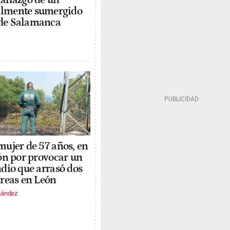
almente sumergido
 de Salamanca
ujer de 57 años, en
ón por provocar un
dio que arrasó dos
reas en León
nández