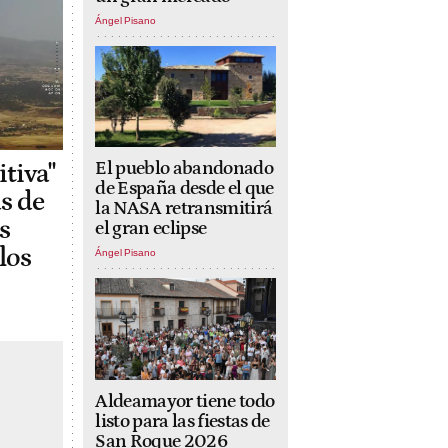
Ángel Pisano
El pueblo abandonado
tiva"
de España desde el que
s de
la NASA retransmitirá
s
el gran eclipse
los
Ángel Pisano
Aldeamayor tiene todo
listo para las fiestas de
San Roque 2026