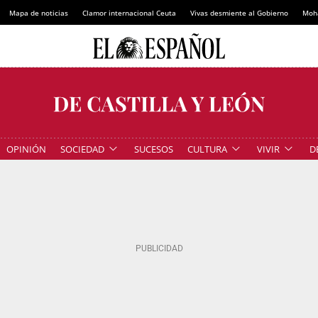
Mapa de noticias
Clamor internacional Ceuta
Vivas desmiente al Gobierno
Moh
OPINIÓN
SOCIEDAD
SUCESOS
CULTURA
VIVIR
D