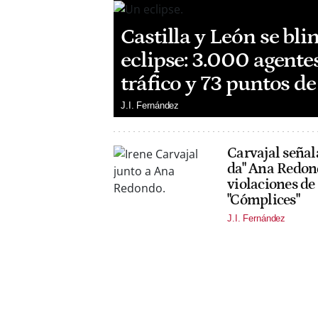
Castilla y León se bli
eclipse: 3.000 agentes
tráfico y 73 puntos d
J.I. Fernández
Carvajal señala
da" Ana Redond
violaciones de
"Cómplices"
J.I. Fernández