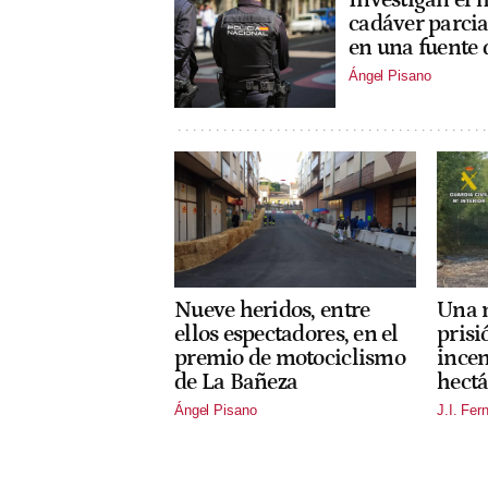
cadáver parci
en una fuente
Ángel Pisano
Nueve heridos, entre
Una m
ellos espectadores, en el
prisi
premio de motociclismo
incen
de La Bañeza
hectá
Ángel Pisano
J.I. Fer