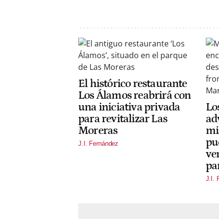
El histórico restaurante
Los Álamos reabrirá con
una iniciativa privada
Lo
para revitalizar Las
adv
Moreras
mi
pu
J.I. Fernández
ve
pa
J.I.