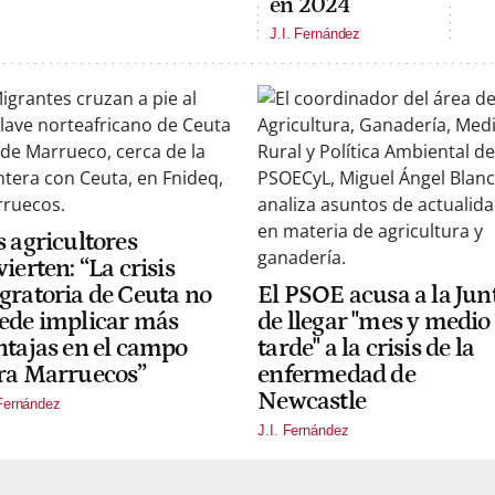
en 2024
J.I. Fernández
s agricultores
ierten: “La crisis
gratoria de Ceuta no
El PSOE acusa a la Jun
ede implicar más
de llegar "mes y medio
ntajas en el campo
tarde" a la crisis de la
ra Marruecos”
enfermedad de
Newcastle
 Fernández
J.I. Fernández