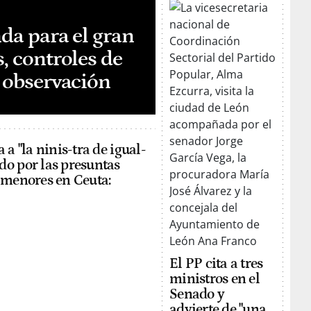
nda para el gran
, controles de
e observación
 a "la ninis-tra de igual-
o por las presuntas
 menores en Ceuta:
El PP cita a tres
ministros en el
Senado y
advierte de "una